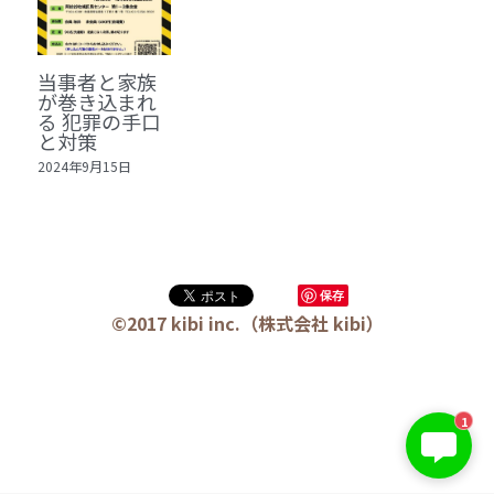
🏫社会福祉法人ぐらんま
🛒Learn More!（商品）
当事者と家族
が巻き込まれ
❓FAQ
る 犯罪の手口
と対策
📮ASK（無料読者登録 or 無料お問い合わせ）
2024年9月15日
📚100冊の「本は飲み物」
📚 100冊の「本は飲み物」index
ログイン
/
登録
保存
1 クレーム・犯罪・説得交渉 23冊
©2017 kibi inc.（株式会社 kibi）
検索
2 発達障害・精神疾患・ケア 29冊
日本語
3 身体知・非言語・情動 13冊
1
日本語
4 創作・芸術・神秘 30冊