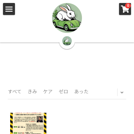
×
×
0
ストアカテゴリー
ブログカテゴリー
🌳株式会社 kibi🦉（トップ）
すべてのカテゴリー
すべてのカテゴリ
📰kibi log（ブログ）
🏢会社概要・プライバシーポリシー・プロフィ
ール・実績
📚元刑事が見た発達障害
🏢Your Team（会社概要）
㊙️Privacy Policy（プライバシーポリシー）
🕵️‍♂️元刑事の「説得しない」交渉術
すべて
きみ
ケア
ゼロ
あった
📸Who am I?（プロフィール）
🏙️社員が防ぐ不正と犯罪
🔍insight（実績）
🏥限界ギリギリの発達障害事件解説
🙌自傷・他害・パニックは防げますか？