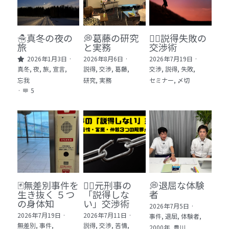
🏫社会福祉法人ぐらんま
🛒Learn More!（商品）
☃️真冬の夜の
💭葛藤の研究
🕵️‍♂️説得失敗の
旅
と実務
交渉術
❓FAQ
2026年1月3日
·
2026年8月6日
·
2026年7月19日
·
真冬,
夜,
旅,
宣言,
説得,
交渉,
葛藤,
交渉,
説得,
失敗,
📮ASK（無料読者登録 or 無料お問い合わせ）
忘我
研究,
実務
セミナー,
〆切
·
5
📚100冊の「本は飲み物」
📚 100冊の「本は飲み物」index
ログイン
/
登録
1 クレーム・犯罪・説得交渉 23冊
検索
2 発達障害・精神疾患・ケア 29冊
日本語
🃏無差別事件を
🙅‍♂️元刑事の
💭退屈な体験
生き抜く ５つ
「説得しな
者
3 身体知・非言語・情動 13冊
日本語
の身体知
い」交渉術
2026年7月5日
·
2026年7月19日
·
2026年7月11日
·
事件,
退屈,
体験者,
4 創作・芸術・神秘 30冊
無差別,
事件,
説得,
交渉,
苦情,
2000年,
豊川