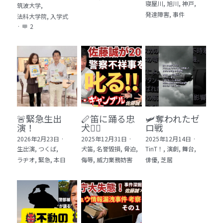
寝屋川,
旭川,
神戸,
筑波大学,
発達障害,
事件
法科大学院,
入学式
·
2
🚨緊急生出
🪈笛に踊る忠
🛩️奪われたゼ
演！
犬🐕‍🦺
ロ戦
2026年2月23日
·
2025年12月31日
·
2025年12月14日
·
生出演,
つくば,
犬笛,
名誉毀損,
脅迫,
TinT！,
演劇,
舞台,
ラヂオ,
緊急,
本日
侮辱,
威力業務妨害
俳優,
芝居