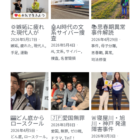
💢嫉妬に疲れ
🤖AI時代の文
📚思春期異常
た現代人が
系サイバー捜
事件解読
査
2026年5月17日
·
2026年4月29日
·
2026年5月4日
·
嫉妬,
疲れた,
現代人,
事件,
母子分離,
AI,
文系,
サイバー,
手足,
運動
思春期,
異常,
捜査,
名誉毀損
司法修復
🎰どん底から
🇯🇵愛国無罪
🚨寝屋川・旭
ロースクール
川・神戸 発達
2026年3月8日
·
障害事件
2026年4月5日
·
愛国,
無罪,
ゼロ戦,
2026年3月3日
·
どん底,
ロースクール,
ドラマ,
TinT！