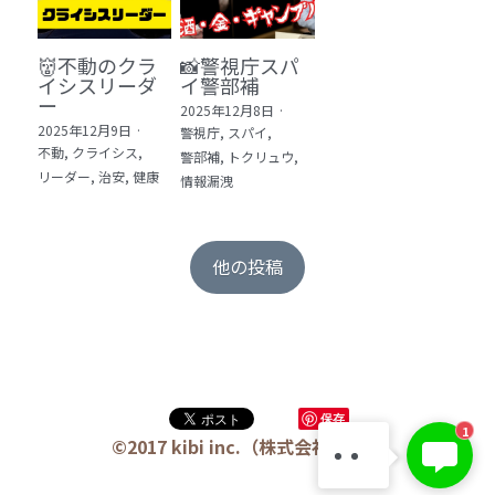
👹不動のクラ
📸警視庁スパ
イシスリーダ
イ警部補
ー
2025年12月8日
·
2025年12月9日
·
警視庁,
スパイ,
不動,
クライシス,
警部補,
トクリュウ,
リーダー,
治安,
健康
情報漏洩
他の投稿
KIBI 榎本澄雄
保存
1
お問い合わせは今すぐ👉
©2017 kibi inc.（株式会社 kibi）