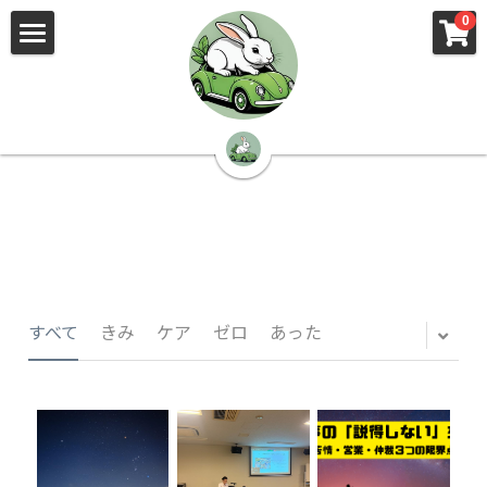
×
×
0
ストアカテゴリー
ブログカテゴリー
🌳株式会社 kibi🦉（トップ）
すべてのカテゴリー
すべてのカテゴリ
📰kibi log（ブログ）
🏢会社概要・プライバシーポリシー・プロフィ
ール・実績
📚元刑事が見た発達障害
🏢Your Team（会社概要）
㊙️Privacy Policy（プライバシーポリシー）
🕵️‍♂️元刑事の「説得しない」交渉術
すべて
きみ
ケア
ゼロ
あった
📸Who am I?（プロフィール）
🏙️社員が防ぐ不正と犯罪
🔍insight（実績）
🏥限界ギリギリの発達障害事件解説
🙌自傷・他害・パニックは防げますか？