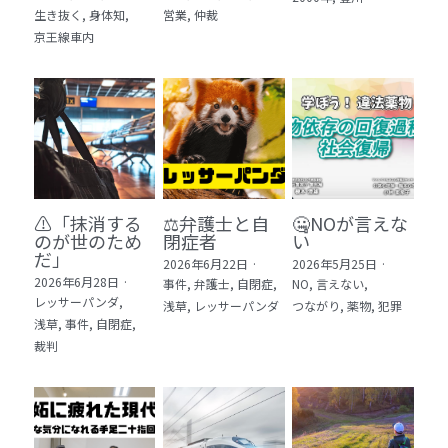
生き抜く,
身体知,
営業,
仲裁
5 教育・マネジメント・学修 20冊
京王線車内
6 セールス・マーケティング・ビジネスモデ
ル 21冊
7 ライフスタイル・防災・科学技術 12冊
8 アジア・歴史・未来予測 11冊
⚠️「抹消する
⚖️弁護士と自
🤐NOが言えな
🎬Dramas(おすすめの小説・漫画・ドラマ・
のが世のため
閉症者
い
映画)
だ」​
2026年6月22日
·
2026年5月25日
·
2026年6月28日
·
事件,
弁護士,
自閉症,
NO,
言えない,
レッサーパンダ,
浅草,
レッサーパンダ
つながり,
薬物,
犯罪
浅草,
事件,
自閉症,
裁判