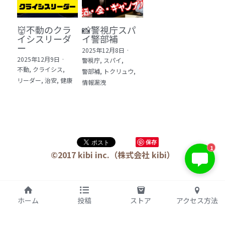
👹不動のクラ
📸警視庁スパ
イシスリーダ
イ警部補
ー
2025年12月8日
·
2025年12月9日
·
警視庁,
スパイ,
不動,
クライシス,
警部補,
トクリュウ,
リーダー,
治安,
健康
情報漏洩
保存
1
©2017 kibi inc.（株式会社 kibi）
ホーム
投稿
ストア
アクセス方法