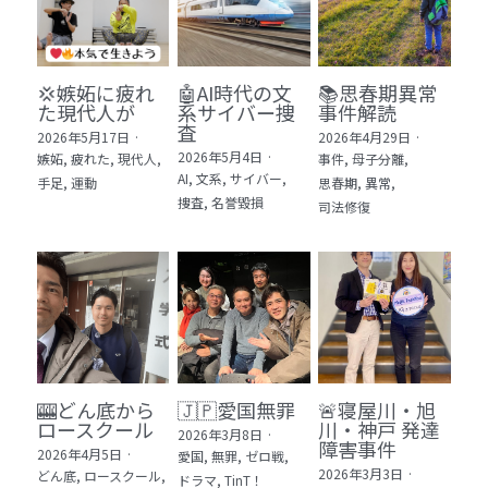
💢嫉妬に疲れ
🤖AI時代の文
📚思春期異常
た現代人が
系サイバー捜
事件解読
査
2026年5月17日
·
2026年4月29日
·
2026年5月4日
·
嫉妬,
疲れた,
現代人,
事件,
母子分離,
AI,
文系,
サイバー,
手足,
運動
思春期,
異常,
捜査,
名誉毀損
司法修復
🎰どん底から
🇯🇵愛国無罪
🚨寝屋川・旭
ロースクール
川・神戸 発達
2026年3月8日
·
障害事件
2026年4月5日
·
愛国,
無罪,
ゼロ戦,
2026年3月3日
·
どん底,
ロースクール,
ドラマ,
TinT！