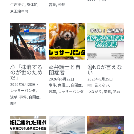
生き抜く,
身体知,
営業,
仲裁
5 教育・マネジメント・学修 20冊
京王線車内
6 セールス・マーケティング・ビジネスモデ
ル 21冊
7 ライフスタイル・防災・科学技術 12冊
8 アジア・歴史・未来予測 11冊
⚠️「抹消する
⚖️弁護士と自
🤐NOが言えな
🎬Dramas(おすすめの小説・漫画・ドラマ・
のが世のため
閉症者
い
映画)
だ」​
2026年6月22日
·
2026年5月25日
·
2026年6月28日
·
事件,
弁護士,
自閉症,
NO,
言えない,
レッサーパンダ,
浅草,
レッサーパンダ
つながり,
薬物,
犯罪
浅草,
事件,
自閉症,
裁判