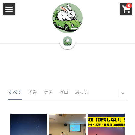
×
×
0
ストアカテゴリー
ブログカテゴリー
🌳株式会社 kibi🦉（トップ）
すべてのカテゴリー
すべてのカテゴリ
📰kibi log（ブログ）
🏢会社概要・プライバシーポリシー・プロフィ
ール・実績
📚元刑事が見た発達障害
🏢Your Team（会社概要）
㊙️Privacy Policy（プライバシーポリシー）
🕵️‍♂️元刑事の「説得しない」交渉術
すべて
きみ
ケア
ゼロ
あった
📸Who am I?（プロフィール）
🏙️社員が防ぐ不正と犯罪
🔍insight（実績）
🏥限界ギリギリの発達障害事件解説
🙌自傷・他害・パニックは防げますか？