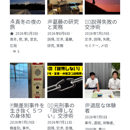
🏫社会福祉法人ぐらんま
🛒Learn More!（商品）
☃️真冬の夜の
💭葛藤の研究
🕵️‍♂️説得失敗の
旅
と実務
交渉術
❓FAQ
2026年1月3日
·
2026年8月6日
·
2026年7月19日
·
真冬,
夜,
旅,
宣言,
説得,
交渉,
葛藤,
交渉,
説得,
失敗,
📮ASK（無料読者登録 or 無料お問い合わせ）
忘我
研究,
実務
セミナー,
〆切
·
5
📚100冊の「本は飲み物」
📚 100冊の「本は飲み物」index
ログイン
/
登録
1 クレーム・犯罪・説得交渉 23冊
検索
2 発達障害・精神疾患・ケア 29冊
日本語
🃏無差別事件を
🙅‍♂️元刑事の
💭退屈な体験
生き抜く ５つ
「説得しな
者
3 身体知・非言語・情動 13冊
日本語
の身体知
い」交渉術
2026年7月5日
·
2026年7月19日
·
2026年7月11日
·
事件,
退屈,
体験者,
4 創作・芸術・神秘 30冊
無差別,
事件,
説得,
交渉,
苦情,
2000年,
豊川