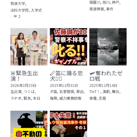
寝屋川,
旭川,
神戸,
筑波大学,
発達障害,
事件
法科大学院,
入学式
·
2
🚨緊急生出
🪈笛に踊る忠
🛩️奪われたゼ
演！
犬🐕‍🦺
ロ戦
2026年2月23日
·
2025年12月31日
·
2025年12月14日
·
生出演,
つくば,
犬笛,
名誉毀損,
脅迫,
TinT！,
演劇,
舞台,
ラヂオ,
緊急,
本日
侮辱,
威力業務妨害
俳優,
芝居