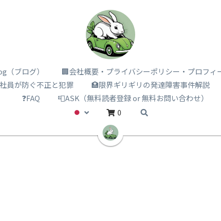
i log（ブログ）
🏢会社概要・プライバシーポリシー・プロフィ
️社員が防ぐ不正と犯罪
🏥限界ギリギリの発達障害事件解説
）
❓FAQ
📮ASK（無料読者登録 or 無料お問い合わせ）
0