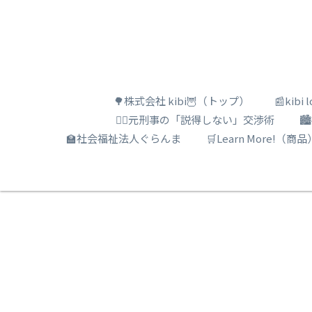
🌳株式会社 kibi🦉（トップ）
📰kib
🕵️‍♂️元刑事の「説得しない」交渉術

🏫社会福祉法人ぐらんま
🛒Learn More!（商品