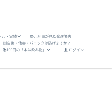
ール・実績
📚元刑事が見た発達障害
🙌自傷・他害・パニックは防げますか？
📚100冊の「本は飲み物」
ログイン