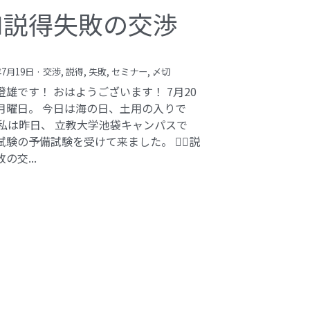
️‍♂️説得失敗の交渉
年7月19日
·
交渉,
説得,
失敗,
セミナー,
〆切
澄雄です！ おはようございます！ 7月20
月曜日。 今日は海の日、土用の入りで
 私は昨日、 立教大学池袋キャンパスで
験の予備試験を受けて来ました。 🕵️‍♂️説
の交...
bi inc.（株式会社 kibi）