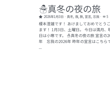
☃️真冬の夜の旅
2026年1月3日
·
真冬,
夜,
旅,
宣言,
忘我
·
5
榎本澄雄です！ あけましておめでとう
ます！ 1月3日、土曜日。 今日は満月、
日は小寒です。 ☃️真冬の夜の旅 宣言の20
年 忘我の2026年​ 昨年の宣言はこちら
...
保存