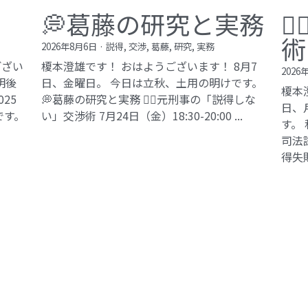
💭葛藤の研究と実務

術
2026年8月6日
·
説得,
交渉,
葛藤,
研究,
実務
ござい
榎本澄雄です！ おはようございます！ 8月7
2026
明後
日、金曜日。 今日は立秋、土用の明けです。
榎本
25
💭葛藤の研究と実務 🕵️‍♂️元刑事の「説得しな
日、
です。
い」交渉術​ 7月24日（金）18:30-20:00 ...
す。
司法試
得失敗
©2017 ki