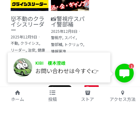
👹不動のクラ
📸警視庁スパ
イシスリーダ
イ警部補
ー
2025年12月8日
·
2025年12月9日
·
警視庁,
スパイ,
不動,
クライシス,
警部補,
トクリュウ,
リーダー,
治安,
健康
情報漏洩
KIBI 榎本澄雄
1
お問い合わせは今すぐ👉
保存
©2017 kibi inc.（株式会社 kibi）
ホーム
投稿
ストア
アクセス方法