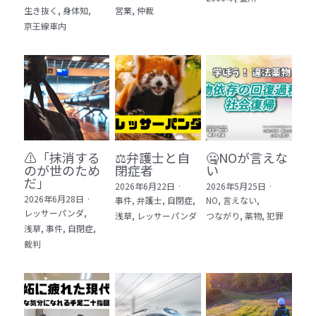
生き抜く,
身体知,
営業,
仲裁
5 教育・マネジメント・学修 20冊
京王線車内
6 セールス・マーケティング・ビジネスモデ
ル 21冊
7 ライフスタイル・防災・科学技術 12冊
8 アジア・歴史・未来予測 11冊
⚠️「抹消する
⚖️弁護士と自
🤐NOが言えな
🎬Dramas(おすすめの小説・漫画・ドラマ・
のが世のため
閉症者
い
映画)
だ」​
2026年6月22日
·
2026年5月25日
·
2026年6月28日
·
事件,
弁護士,
自閉症,
NO,
言えない,
レッサーパンダ,
浅草,
レッサーパンダ
つながり,
薬物,
犯罪
浅草,
事件,
自閉症,
裁判