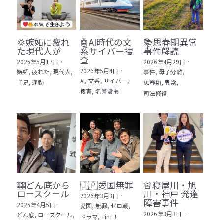
💢嫉妬に疲れ
🤖AI時代の文
📚思春期異常
た現代人が
系サイバー捜
事件解読
査
2026年5月17日
·
2026年4月29日
·
2026年5月4日
·
嫉妬,
疲れた,
現代人,
事件,
母子分離,
AI,
文系,
サイバー,
手足,
運動
思春期,
異常,
捜査,
名誉毀損
司法修復
🎰どん底から
🇯🇵愛国無罪
🚨寝屋川・旭
ロースクール
川・神戸 発達
2026年3月8日
·
障害事件
2026年4月5日
·
愛国,
無罪,
ゼロ戦,
2026年3月3日
·
どん底,
ロースクール,
ドラマ,
TinT！