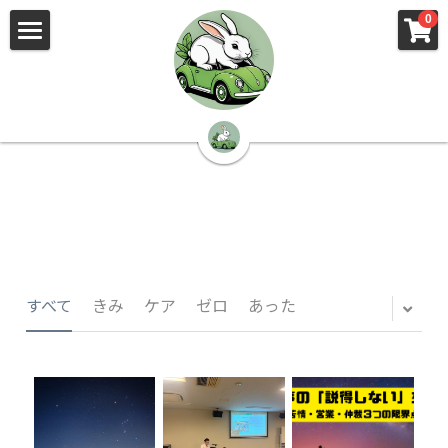
×
×
0
ストアカテゴリー
ブログカテゴリー
🌳株式会社 kibi🦉（トップ）
すべてのカテゴリー
すべてのカテゴリ
📰kibi log（ブログ）
🏢会社概要・プライバシーポリシー・プロフィ
ール・実績
📚元刑事が見た発達障害
🏢Your Team（会社概要）
㊙️Privacy Policy（プライバシーポリシー）
🕵️‍♂️元刑事の「説得しない」交渉術
すべて
きみ
ケア
ゼロ
あった
📸Who am I?（プロフィール）
🏙️社員が防ぐ不正と犯罪
🔍insight（実績）
🏥限界ギリギリの発達障害事件解説
🙌自傷・他害・パニックは防げますか？