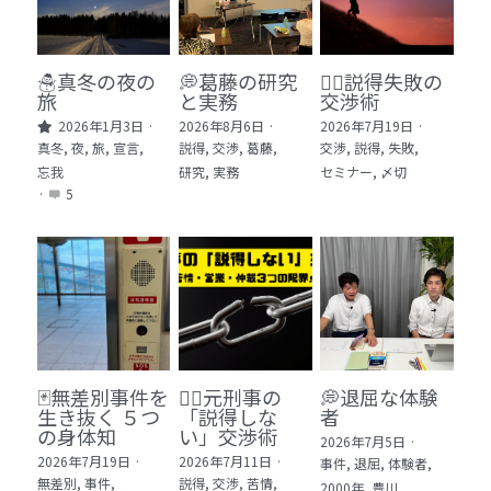
🏫社会福祉法人ぐらんま
🛒Learn More!（商品）
☃️真冬の夜の
💭葛藤の研究
🕵️‍♂️説得失敗の
旅
と実務
交渉術
❓FAQ
2026年1月3日
·
2026年8月6日
·
2026年7月19日
·
真冬,
夜,
旅,
宣言,
説得,
交渉,
葛藤,
交渉,
説得,
失敗,
📮ASK（無料読者登録 or 無料お問い合わせ）
忘我
研究,
実務
セミナー,
〆切
·
5
📚100冊の「本は飲み物」
📚 100冊の「本は飲み物」index
ログイン
/
登録
1 クレーム・犯罪・説得交渉 23冊
検索
2 発達障害・精神疾患・ケア 29冊
日本語
🃏無差別事件を
🙅‍♂️元刑事の
💭退屈な体験
生き抜く ５つ
「説得しな
者
3 身体知・非言語・情動 13冊
日本語
の身体知
い」交渉術
2026年7月5日
·
2026年7月19日
·
2026年7月11日
·
事件,
退屈,
体験者,
4 創作・芸術・神秘 30冊
無差別,
事件,
説得,
交渉,
苦情,
2000年,
豊川