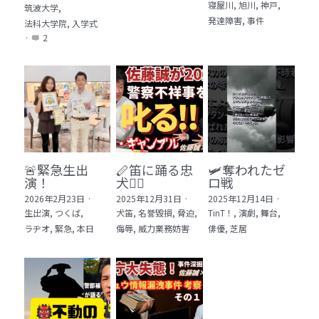
寝屋川,
旭川,
神戸,
筑波大学,
発達障害,
事件
法科大学院,
入学式
·
2
🚨緊急生出
🪈笛に踊る忠
🛩️奪われたゼ
演！
犬🐕‍🦺
ロ戦
2026年2月23日
·
2025年12月31日
·
2025年12月14日
·
生出演,
つくば,
犬笛,
名誉毀損,
脅迫,
TinT！,
演劇,
舞台,
ラヂオ,
緊急,
本日
侮辱,
威力業務妨害
俳優,
芝居