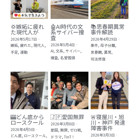
💢嫉妬に疲れ
🤖AI時代の文
📚思春期異常
た現代人が
系サイバー捜
事件解読
査
2026年5月17日
·
2026年4月29日
·
2026年5月4日
·
嫉妬,
疲れた,
現代人,
事件,
母子分離,
AI,
文系,
サイバー,
手足,
運動
思春期,
異常,
捜査,
名誉毀損
司法修復
🎰どん底から
🇯🇵愛国無罪
🚨寝屋川・旭
ロースクール
川・神戸 発達
2026年3月8日
·
障害事件
2026年4月5日
·
愛国,
無罪,
ゼロ戦,
2026年3月3日
·
どん底,
ロースクール,
ドラマ,
TinT！