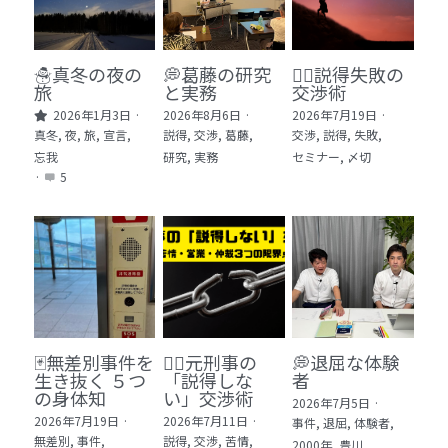
🏫社会福祉法人ぐらんま
🛒Learn More!（商品）
☃️真冬の夜の
💭葛藤の研究
🕵️‍♂️説得失敗の
旅
と実務
交渉術
❓FAQ
2026年1月3日
·
2026年8月6日
·
2026年7月19日
·
真冬,
夜,
旅,
宣言,
説得,
交渉,
葛藤,
交渉,
説得,
失敗,
📮ASK（無料読者登録 or 無料お問い合わせ）
忘我
研究,
実務
セミナー,
〆切
·
5
📚100冊の「本は飲み物」
📚 100冊の「本は飲み物」index
ログイン
/
登録
1 クレーム・犯罪・説得交渉 23冊
検索
2 発達障害・精神疾患・ケア 29冊
日本語
🃏無差別事件を
🙅‍♂️元刑事の
💭退屈な体験
生き抜く ５つ
「説得しな
者
3 身体知・非言語・情動 13冊
日本語
の身体知
い」交渉術
2026年7月5日
·
2026年7月19日
·
2026年7月11日
·
事件,
退屈,
体験者,
4 創作・芸術・神秘 30冊
無差別,
事件,
説得,
交渉,
苦情,
2000年,
豊川