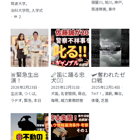
寝屋川,
旭川,
神戸,
筑波大学,
発達障害,
事件
法科大学院,
入学式
·
2
🚨緊急生出
🪈笛に踊る忠
🛩️奪われたゼ
演！
犬🐕‍🦺
ロ戦
2026年2月23日
·
2025年12月31日
·
2025年12月14日
·
生出演,
つくば,
犬笛,
名誉毀損,
脅迫,
TinT！,
演劇,
舞台,
ラヂオ,
緊急,
本日
侮辱,
威力業務妨害
俳優,
芝居