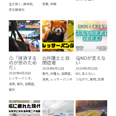
生き抜く,
身体知,
営業,
仲裁
5 教育・マネジメント・学修 20冊
京王線車内
6 セールス・マーケティング・ビジネスモデ
ル 21冊
7 ライフスタイル・防災・科学技術 12冊
8 アジア・歴史・未来予測 11冊
⚠️「抹消する
⚖️弁護士と自
🤐NOが言えな
🎬Dramas(おすすめの小説・漫画・ドラマ・
のが世のため
閉症者
い
映画)
だ」​
2026年6月22日
·
2026年5月25日
·
2026年6月28日
·
事件,
弁護士,
自閉症,
NO,
言えない,
レッサーパンダ,
浅草,
レッサーパンダ
つながり,
薬物,
犯罪
浅草,
事件,
自閉症,
裁判