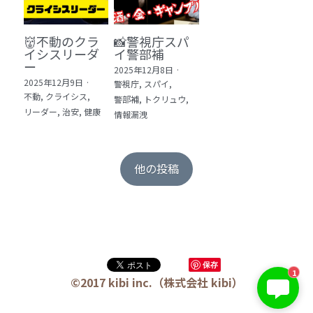
👹不動のクラ
📸警視庁スパ
イシスリーダ
イ警部補
ー
2025年12月8日
·
2025年12月9日
·
警視庁,
スパイ,
不動,
クライシス,
警部補,
トクリュウ,
リーダー,
治安,
健康
情報漏洩
他の投稿
保存
1
©2017 kibi inc.（株式会社 kibi）