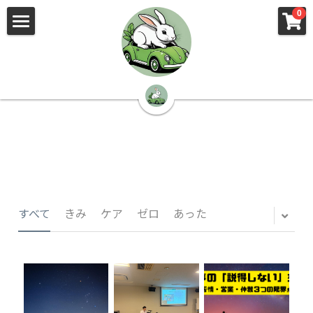
×
×
0
ストアカテゴリー
ブログカテゴリー
🌳株式会社 kibi🦉（トップ）
すべてのカテゴリー
すべてのカテゴリ
📰kibi log（ブログ）
🏢会社概要・プライバシーポリシー・プロフィ
ール・実績
📚元刑事が見た発達障害
🏢Your Team（会社概要）
㊙️Privacy Policy（プライバシーポリシー）
🕵️‍♂️元刑事の「説得しない」交渉術
すべて
きみ
ケア
ゼロ
あった
📸Who am I?（プロフィール）
🏙️社員が防ぐ不正と犯罪
🔍insight（実績）
🏥限界ギリギリの発達障害事件解説
🙌自傷・他害・パニックは防げますか？