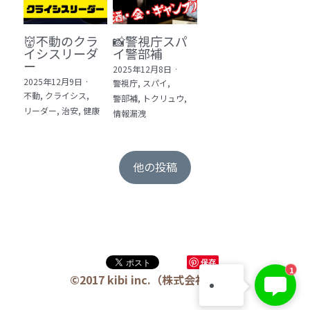
👹不動のクラ
📸警視庁スパ
イシスリーダ
イ警部補
ー
2025年12月8日
·
2025年12月9日
·
警視庁,
スパイ,
不動,
クライシス,
警部補,
トクリュウ,
リーダー,
治安,
健康
情報漏洩
他の投稿
保存
1
©2017 kibi inc.（株式会社 kibi）