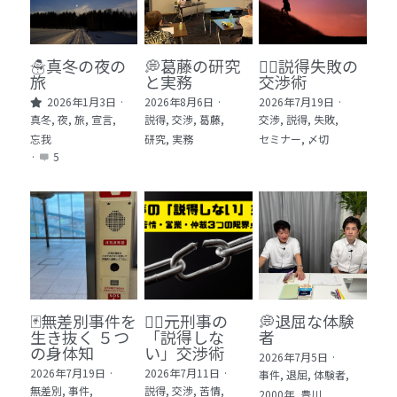
🏫社会福祉法人ぐらんま
🛒Learn More!（商品）
☃️真冬の夜の
💭葛藤の研究
🕵️‍♂️説得失敗の
旅
と実務
交渉術
❓FAQ
2026年1月3日
·
2026年8月6日
·
2026年7月19日
·
真冬,
夜,
旅,
宣言,
説得,
交渉,
葛藤,
交渉,
説得,
失敗,
📮ASK（無料読者登録 or 無料お問い合わせ）
忘我
研究,
実務
セミナー,
〆切
·
5
📚100冊の「本は飲み物」
📚 100冊の「本は飲み物」index
ログイン
/
登録
1 クレーム・犯罪・説得交渉 23冊
検索
2 発達障害・精神疾患・ケア 29冊
日本語
🃏無差別事件を
🙅‍♂️元刑事の
💭退屈な体験
生き抜く ５つ
「説得しな
者
3 身体知・非言語・情動 13冊
日本語
の身体知
い」交渉術
2026年7月5日
·
2026年7月19日
·
2026年7月11日
·
事件,
退屈,
体験者,
4 創作・芸術・神秘 30冊
無差別,
事件,
説得,
交渉,
苦情,
2000年,
豊川