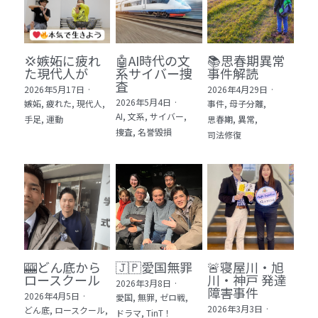
💢嫉妬に疲れ
🤖AI時代の文
📚思春期異常
た現代人が
系サイバー捜
事件解読
査
2026年5月17日
·
2026年4月29日
·
2026年5月4日
·
嫉妬,
疲れた,
現代人,
事件,
母子分離,
AI,
文系,
サイバー,
手足,
運動
思春期,
異常,
捜査,
名誉毀損
司法修復
🎰どん底から
🇯🇵愛国無罪
🚨寝屋川・旭
ロースクール
川・神戸 発達
2026年3月8日
·
障害事件
2026年4月5日
·
愛国,
無罪,
ゼロ戦,
2026年3月3日
·
どん底,
ロースクール,
ドラマ,
TinT！