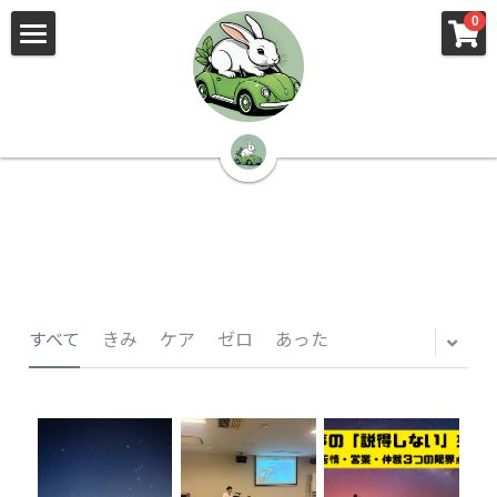
×
×
0
ストアカテゴリー
ブログカテゴリー
🌳株式会社 kibi🦉（トップ）
すべてのカテゴリー
すべてのカテゴリ
📰kibi log（ブログ）
🏢会社概要・プライバシーポリシー・プロフィ
ール・実績
📚元刑事が見た発達障害
🏢Your Team（会社概要）
㊙️Privacy Policy（プライバシーポリシー）
🕵️‍♂️元刑事の「説得しない」交渉術
すべて
きみ
ケア
ゼロ
あった
📸Who am I?（プロフィール）
🏙️社員が防ぐ不正と犯罪
🔍insight（実績）
🏥限界ギリギリの発達障害事件解説
🙌自傷・他害・パニックは防げますか？