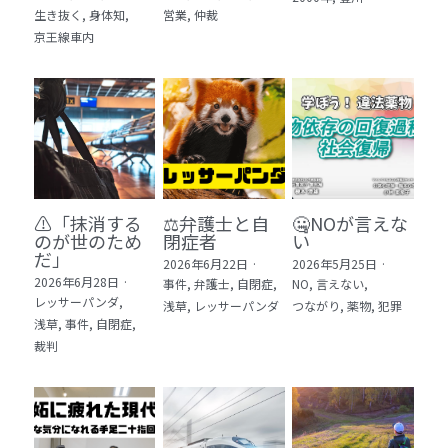
生き抜く,
身体知,
営業,
仲裁
5 教育・マネジメント・学修 20冊
京王線車内
6 セールス・マーケティング・ビジネスモデ
ル 21冊
7 ライフスタイル・防災・科学技術 12冊
8 アジア・歴史・未来予測 11冊
⚠️「抹消する
⚖️弁護士と自
🤐NOが言えな
🎬Dramas(おすすめの小説・漫画・ドラマ・
のが世のため
閉症者
い
映画)
だ」​
2026年6月22日
·
2026年5月25日
·
2026年6月28日
·
事件,
弁護士,
自閉症,
NO,
言えない,
レッサーパンダ,
浅草,
レッサーパンダ
つながり,
薬物,
犯罪
浅草,
事件,
自閉症,
裁判