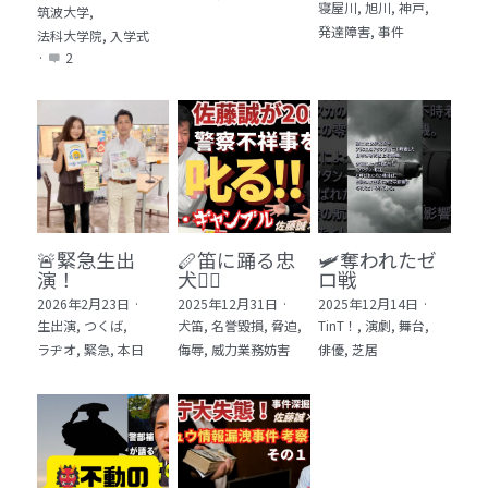
寝屋川,
旭川,
神戸,
筑波大学,
発達障害,
事件
法科大学院,
入学式
·
2
🚨緊急生出
🪈笛に踊る忠
🛩️奪われたゼ
演！
犬🐕‍🦺
ロ戦
2026年2月23日
·
2025年12月31日
·
2025年12月14日
·
生出演,
つくば,
犬笛,
名誉毀損,
脅迫,
TinT！,
演劇,
舞台,
ラヂオ,
緊急,
本日
侮辱,
威力業務妨害
俳優,
芝居