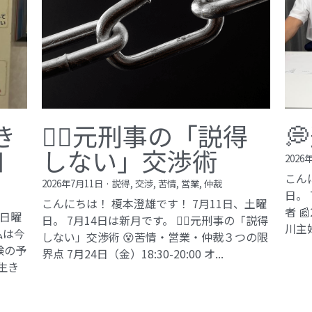
き
🙅‍♂️元刑事の「説得

知
しない」交渉術
2026
こん
2026年7月11日
·
説得,
交渉,
苦情,
営業,
仲裁
日。
こんにちは！ 榎本澄雄です！ 7月11日、土曜
者 
、日曜
日。 7月14日は新月です。 🙅‍♂️元刑事の「説得
川主
私は今
しない」交渉術 😵苦情・営業・仲裁３つの限
験の予
界点 7月24日（金）18:30-20:00 オ...
生き