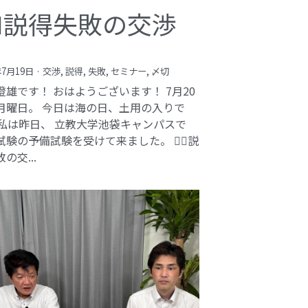
️‍♂️説得失敗の交渉
年7月19日
·
交渉,
説得,
失敗,
セミナー,
〆切
澄雄です！ おはようございます！ 7月20
月曜日。 今日は海の日、土用の入りで
 私は昨日、 立教大学池袋キャンパスで
験の予備試験を受けて来ました。 🕵️‍♂️説
の交...