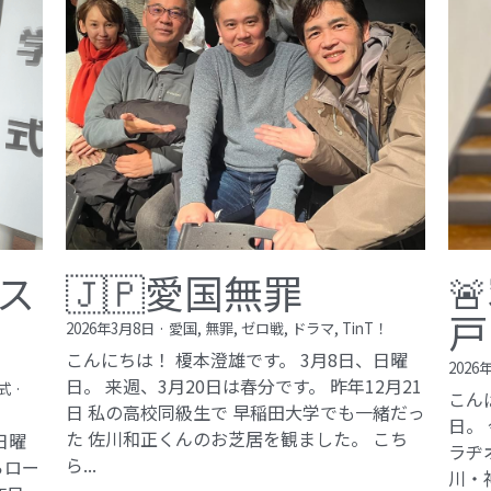
ス
🇯🇵愛国無罪

戸
2026年3月8日
·
愛国,
無罪,
ゼロ戦,
ドラマ,
TinT！
こんにちは！ 榎本澄雄です。 3月8日、日曜
2026
日。 来週、3月20日は春分です。 昨年12月21
式
·
こん
日 私の高校同級生で 早稲田大学でも一緒だっ
日。
た 佐川和正くんのお芝居を観ました。 こち
日曜
ラヂ
ら...
らロー
川・