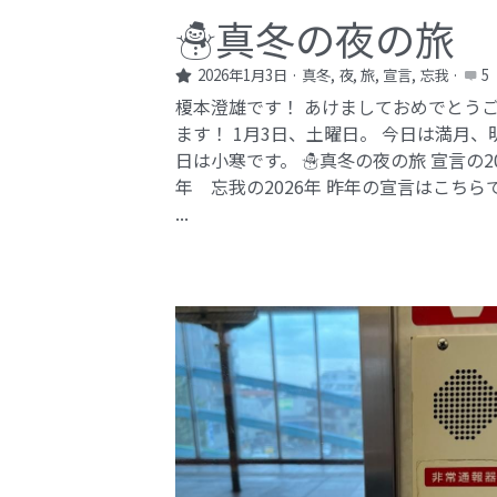
☃️真冬の夜の旅
2026年1月3日
·
真冬,
夜,
旅,
宣言,
忘我
·
5
榎本澄雄です！ あけましておめでとう
ます！ 1月3日、土曜日。 今日は満月、
日は小寒です。 ☃️真冬の夜の旅 宣言の20
年 忘我の2026年​ 昨年の宣言はこちら
...