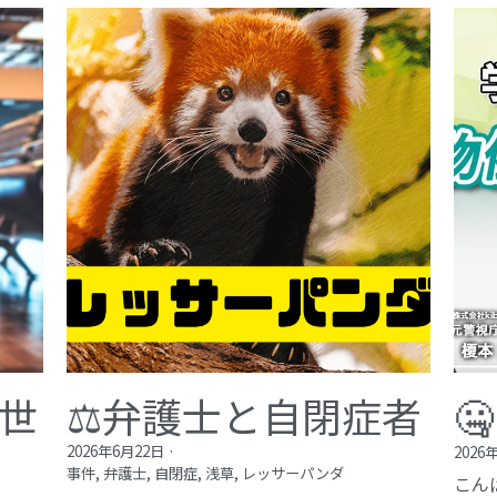
が世
⚖️弁護士と自閉症者

2026年6月22日
·
2026
事件,
弁護士,
自閉症,
浅草,
レッサーパンダ
こん