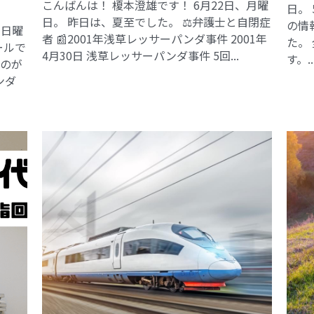
こんばんは！ 榎本澄雄です！ 6月22日、月曜
日。
日。 昨日は、夏至でした。 ⚖️弁護士と自閉症
の情
、日曜
者 📰2001年浅草レッサーパンダ事件​ 2001年
た。
ールで
4月30日 浅草レッサーパンダ事件 5回...
す。..
るのが
ンダ