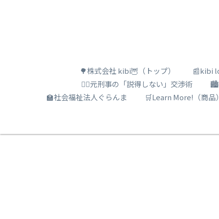
🌳株式会社 kibi🦉（トップ）
📰kib
🕵️‍♂️元刑事の「説得しない」交渉術

🏫社会福祉法人ぐらんま
🛒Learn More!（商品