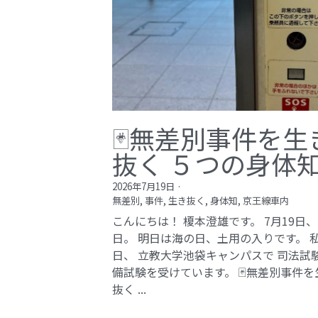
🃏無差別事件を生
抜く ５つの身体
2026年7月19日
·
無差別,
事件,
生き抜く,
身体知,
京王線車内
こんにちは！ 榎本澄雄です。 7月19日
日。 明日は海の日、土用の入りです。 
日、 立教大学池袋キャンパスで 司法試
備試験を受けています。 🃏無差別事件を
抜く ...