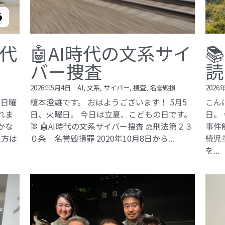
現代
🤖AI時代の文系サイ

バー捜査
読
2026年5月4日
·
AI,
文系,
サイバー,
捜査,
名誉毀損
2026
、日曜
榎本澄雄です。 おはようございます！ 5月5
こん
れま
日、火曜日。 今日は立夏、こどもの日です。
日。
豊かな
🎏 🤖AI時代の文系サイバー捜査 ⚖️刑法第２３
事件
た方は
０条 名誉毀損罪​ 2020年10月8日から...
続児
を...