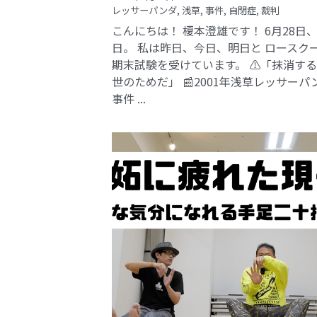
レッサーパンダ,
浅草,
事件,
自閉症,
裁判
こんにちは！ 榎本澄雄です！ 6月28日
日。 私は昨日、今日、明日と ロースク
期末試験を受けています。 ⚠️「抹消す
世のためだ」 📰2001年浅草レッサーパ
事件​ ...