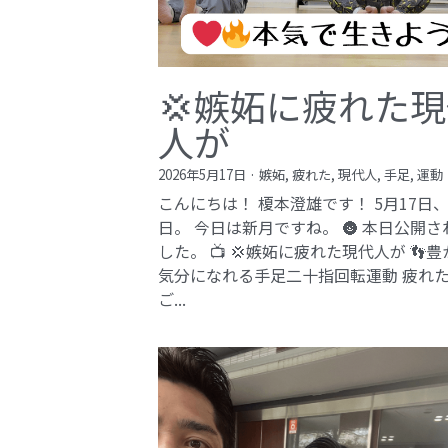
💢嫉妬に疲れた
人が
2026年5月17日
·
嫉妬,
疲れた,
現代人,
手足,
運動
こんにちは！ 榎本澄雄です！ 5月17日
日。 今日は新月ですね。 🌚 本日公開さ
した。 📺 💢嫉妬に疲れた現代人が 👣
気分になれる手足二十指回転運動 疲れ
ご...