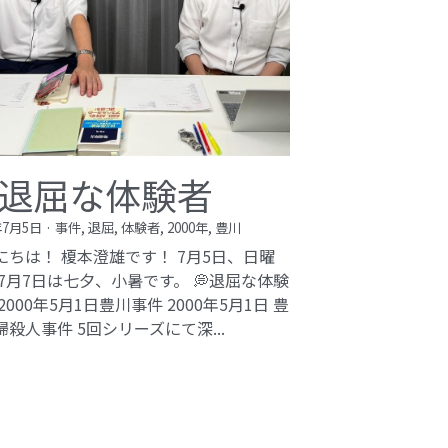
退屈な体験者
年7月5日
·
事件,
退屈,
体験者,
2000年,
豊川
にちは！ 榎本澄雄です！ 7月5日、日曜
 7月7日は七夕、小暑です。 💭退屈な体験
2000年5月1日豊川事件​ 2000年5月1日 豊
婦殺人事件 5回シリーズにて深...