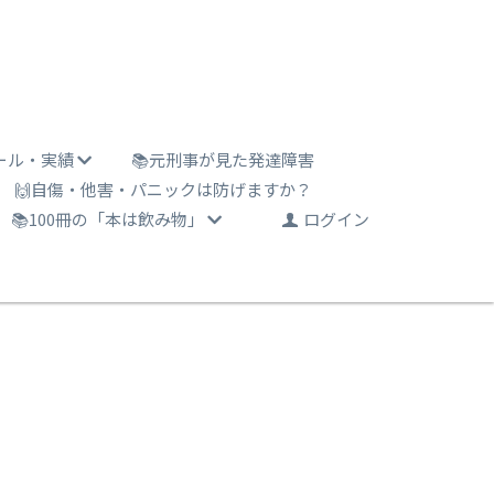
ール・実績
📚元刑事が見た発達障害
🙌自傷・他害・パニックは防げますか？
📚100冊の「本は飲み物」
ログイン