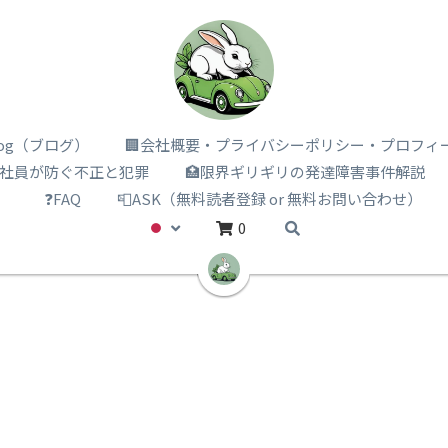
i log（ブログ）
🏢会社概要・プライバシーポリシー・プロフィ
️社員が防ぐ不正と犯罪
🏥限界ギリギリの発達障害事件解説
）
❓FAQ
📮ASK（無料読者登録 or 無料お問い合わせ）
0