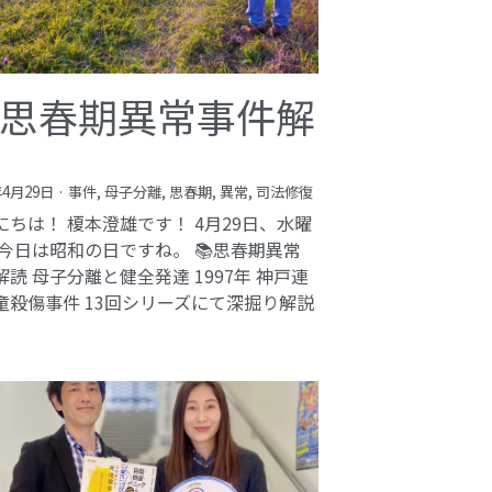
思春期異常事件解
年4月29日
·
事件,
母子分離,
思春期,
異常,
司法修復
にちは！ 榎本澄雄です！ 4月29日、水曜
 今日は昭和の日ですね。 📚思春期異常
解読 母子分離と健全発達 1997年 神戸連
童殺傷事件 13回シリーズにて深掘り解説