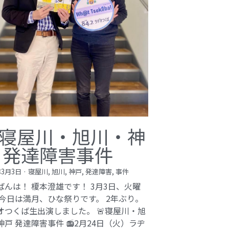
寝屋川・旭川・神
 発達障害事件
年3月3日
·
寝屋川,
旭川,
神戸,
発達障害,
事件
ばんは！ 榎本澄雄です！ 3月3日、火曜
 今日は満月、ひな祭りです。 2年ぶり。
オつくば生出演しました。 🚨寝屋川・旭
神戸 発達障害事件 📻2月24日（火）ラヂ