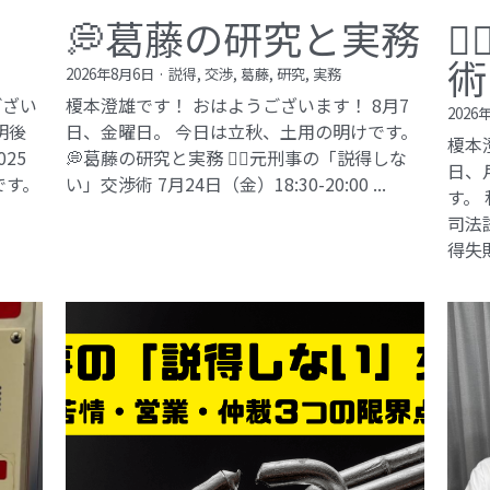
💭葛藤の研究と実務

術
2026年8月6日
·
説得,
交渉,
葛藤,
研究,
実務
ござい
榎本澄雄です！ おはようございます！ 8月7
2026
明後
日、金曜日。 今日は立秋、土用の明けです。
榎本
25
💭葛藤の研究と実務 🕵️‍♂️元刑事の「説得しな
日、
です。
い」交渉術​ 7月24日（金）18:30-20:00 ...
す。
司法試
得失敗