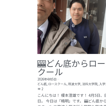
🎰どん底からロー
クール
2026年4月5日
·
どん底,
ロースクール,
筑波大学,
法科大学院,
入学
2
こんにちは！ 榎本澄雄です！ 4月5日、
日。 今日は「晴明」です。 🎰どん底か