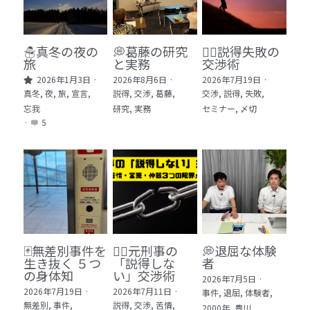
🏫社会福祉法人ぐらんま
🛒Learn More!（商品）
☃️真冬の夜の
💭葛藤の研究
🕵️‍♂️説得失敗の
旅
と実務
交渉術
❓FAQ
2026年1月3日
·
2026年8月6日
·
2026年7月19日
·
真冬,
夜,
旅,
宣言,
説得,
交渉,
葛藤,
交渉,
説得,
失敗,
📮ASK（無料読者登録 or 無料お問い合わせ）
忘我
研究,
実務
セミナー,
〆切
·
5
📚100冊の「本は飲み物」
📚 100冊の「本は飲み物」index
ログイン
/
登録
1 クレーム・犯罪・説得交渉 23冊
検索
2 発達障害・精神疾患・ケア 29冊
日本語
🃏無差別事件を
🙅‍♂️元刑事の
💭退屈な体験
生き抜く ５つ
「説得しな
者
3 身体知・非言語・情動 13冊
日本語
の身体知
い」交渉術
2026年7月5日
·
2026年7月19日
·
2026年7月11日
·
事件,
退屈,
体験者,
4 創作・芸術・神秘 30冊
無差別,
事件,
説得,
交渉,
苦情,
2000年,
豊川