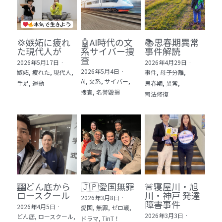
💢嫉妬に疲れ
🤖AI時代の文
📚思春期異常
た現代人が
系サイバー捜
事件解読
査
2026年5月17日
·
2026年4月29日
·
2026年5月4日
·
嫉妬,
疲れた,
現代人,
事件,
母子分離,
AI,
文系,
サイバー,
手足,
運動
思春期,
異常,
捜査,
名誉毀損
司法修復
🎰どん底から
🇯🇵愛国無罪
🚨寝屋川・旭
ロースクール
川・神戸 発達
2026年3月8日
·
障害事件
2026年4月5日
·
愛国,
無罪,
ゼロ戦,
2026年3月3日
·
どん底,
ロースクール,
ドラマ,
TinT！