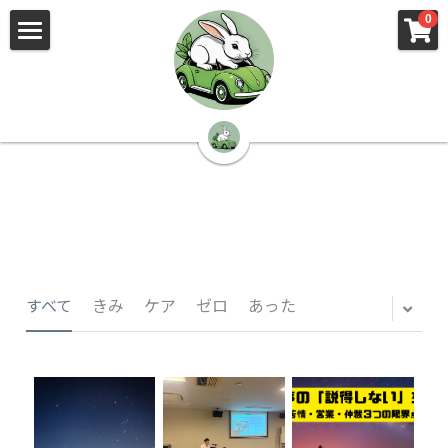
×
×
0
ストアカテゴリー
ブログカテゴリー
🌳株式会社 kibi🦉（トップ）
すべてのカテゴリー
すべてのカテゴリ
📰kibi log（ブログ）
🏢会社概要・プライバシーポリシー・プロフィ
ール・実績
📚元刑事が見た発達障害
🏢Your Team（会社概要）
㊙️Privacy Policy（プライバシーポリシー）
🕵️‍♂️元刑事の「説得しない」交渉術
すべて
きみ
ケア
ゼロ
あった
📸Who am I?（プロフィール）
🏙️社員が防ぐ不正と犯罪
🔍insight（実績）
🏥限界ギリギリの発達障害事件解説
🙌自傷・他害・パニックは防げますか？