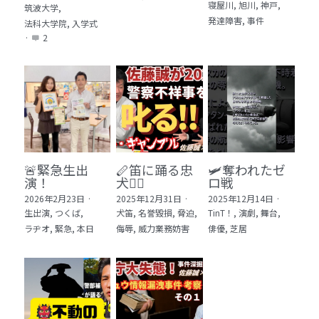
寝屋川,
旭川,
神戸,
筑波大学,
発達障害,
事件
法科大学院,
入学式
·
2
🚨緊急生出
🪈笛に踊る忠
🛩️奪われたゼ
演！
犬🐕‍🦺
ロ戦
2026年2月23日
·
2025年12月31日
·
2025年12月14日
·
生出演,
つくば,
犬笛,
名誉毀損,
脅迫,
TinT！,
演劇,
舞台,
ラヂオ,
緊急,
本日
侮辱,
威力業務妨害
俳優,
芝居