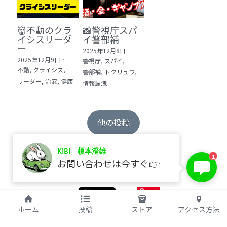
👹不動のクラ
📸警視庁スパ
イシスリーダ
イ警部補
ー
2025年12月8日
·
2025年12月9日
·
警視庁,
スパイ,
不動,
クライシス,
警部補,
トクリュウ,
リーダー,
治安,
健康
情報漏洩
他の投稿
KIBI 榎本澄雄
1
お問い合わせは今すぐ👉
保存
©2017 kibi inc.（株式会社 kibi）
ホーム
投稿
ストア
アクセス方法