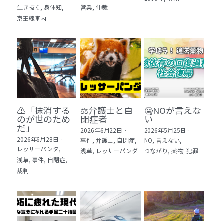
生き抜く,
身体知,
営業,
仲裁
5 教育・マネジメント・学修 20冊
京王線車内
6 セールス・マーケティング・ビジネスモデ
ル 21冊
7 ライフスタイル・防災・科学技術 12冊
8 アジア・歴史・未来予測 11冊
⚠️「抹消する
⚖️弁護士と自
🤐NOが言えな
🎬Dramas(おすすめの小説・漫画・ドラマ・
のが世のため
閉症者
い
映画)
だ」​
2026年6月22日
·
2026年5月25日
·
2026年6月28日
·
事件,
弁護士,
自閉症,
NO,
言えない,
レッサーパンダ,
浅草,
レッサーパンダ
つながり,
薬物,
犯罪
浅草,
事件,
自閉症,
裁判