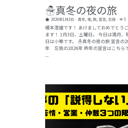
☃️真冬の夜の旅
2026年1月3日
·
真冬,
夜,
旅,
宣言,
忘我
·
5
榎本澄雄です！ あけましておめでとう
ます！ 1月3日、土曜日。 今日は満月、
日は小寒です。 ☃️真冬の夜の旅 宣言の20
年 忘我の2026年​ 昨年の宣言はこちら
...