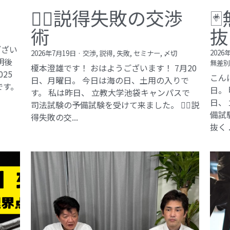
🕵️‍♂️説得失敗の交渉

術
抜
ござい
2026
2026年7月19日
·
交渉,
説得,
失敗,
セミナー,
〆切
明後
無差別
榎本澄雄です！ おはようございます！ 7月20
25
こん
日、月曜日。 今日は海の日、土用の入りで
です。
日。
す。 私は昨日、 立教大学池袋キャンパスで
日、
司法試験の予備試験を受けて来ました。 🕵️‍♂️説
備試
得失敗の交...
抜く .