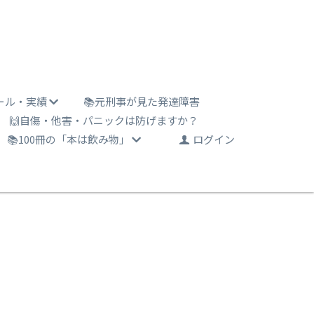
ール・実績
📚元刑事が見た発達障害
🙌自傷・他害・パニックは防げますか？
📚100冊の「本は飲み物」
ログイン