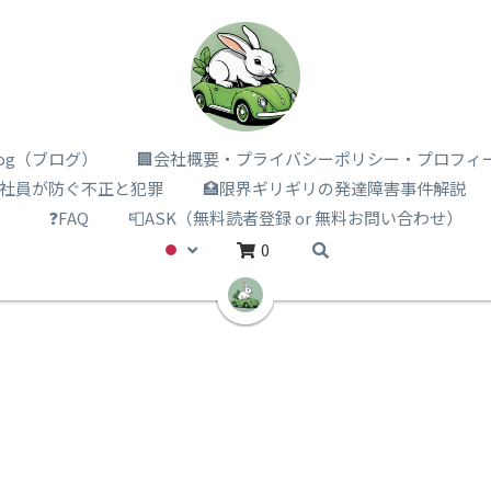
i log（ブログ）
🏢会社概要・プライバシーポリシー・プロフィ
️社員が防ぐ不正と犯罪
🏥限界ギリギリの発達障害事件解説
）
❓FAQ
📮ASK（無料読者登録 or 無料お問い合わせ）
0