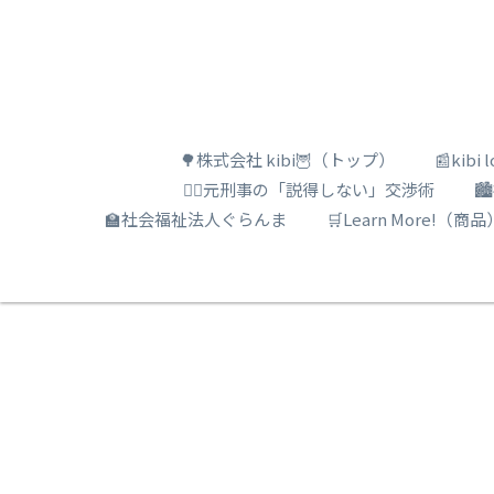
🌳株式会社 kibi🦉（トップ）
📰kib
🕵️‍♂️元刑事の「説得しない」交渉術

🏫社会福祉法人ぐらんま
🛒Learn More!（商品