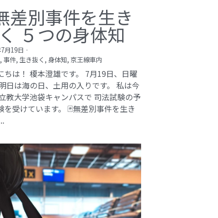
無差別事件を生き
く ５つの身体知
年7月19日
·
,
事件,
生き抜く,
身体知,
京王線車内
にちは！ 榎本澄雄です。 7月19日、日曜
 明日は海の日、土用の入りです。 私は今
 立教大学池袋キャンパスで 司法試験の予
験を受けています。 🃏無差別事件を生き
..