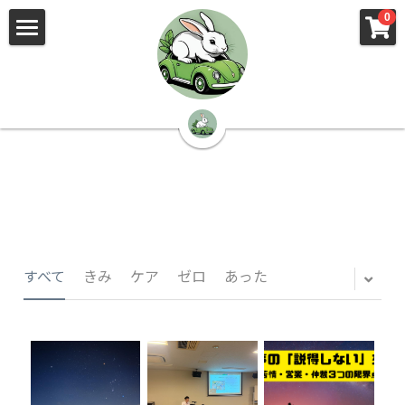
×
×
0
ストアカテゴリー
ブログカテゴリー
🌳株式会社 kibi🦉（トップ）
すべてのカテゴリー
すべてのカテゴリ
📰kibi log（ブログ）
🏢会社概要・プライバシーポリシー・プロフィ
ール・実績
📚元刑事が見た発達障害
🏢Your Team（会社概要）
㊙️Privacy Policy（プライバシーポリシー）
🕵️‍♂️元刑事の「説得しない」交渉術
すべて
きみ
ケア
ゼロ
あった
📸Who am I?（プロフィール）
🏙️社員が防ぐ不正と犯罪
🔍insight（実績）
🏥限界ギリギリの発達障害事件解説
🙌自傷・他害・パニックは防げますか？