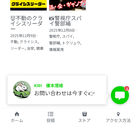
👹不動のクラ
📸警視庁スパ
イシスリーダ
イ警部補
ー
2025年12月8日
·
2025年12月9日
·
警視庁,
スパイ,
不動,
クライシス,
警部補,
トクリュウ,
リーダー,
治安,
健康
情報漏洩
KIBI 榎本澄雄
保存
1
お問い合わせは今すぐ👉
©2017 kibi inc.（株式会社 kibi）
ホーム
投稿
ストア
アクセス方法