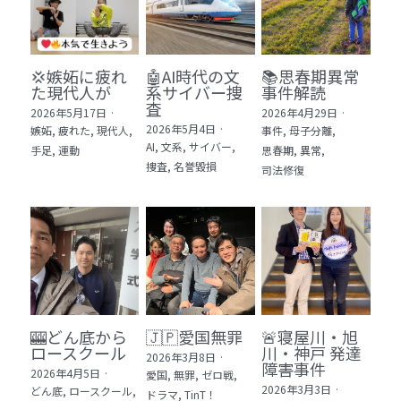
💢嫉妬に疲れ
🤖AI時代の文
📚思春期異常
た現代人が
系サイバー捜
事件解読
査
2026年5月17日
·
2026年4月29日
·
2026年5月4日
·
嫉妬,
疲れた,
現代人,
事件,
母子分離,
AI,
文系,
サイバー,
手足,
運動
思春期,
異常,
捜査,
名誉毀損
司法修復
🎰どん底から
🇯🇵愛国無罪
🚨寝屋川・旭
ロースクール
川・神戸 発達
2026年3月8日
·
障害事件
2026年4月5日
·
愛国,
無罪,
ゼロ戦,
2026年3月3日
·
どん底,
ロースクール,
ドラマ,
TinT！