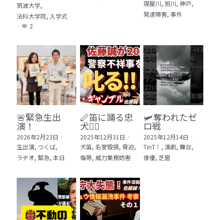
寝屋川,
旭川,
神戸,
筑波大学,
発達障害,
事件
法科大学院,
入学式
·
2
🚨緊急生出
🪈笛に踊る忠
🛩️奪われたゼ
演！
犬🐕‍🦺
ロ戦
2026年2月23日
·
2025年12月31日
·
2025年12月14日
·
生出演,
つくば,
犬笛,
名誉毀損,
脅迫,
TinT！,
演劇,
舞台,
ラヂオ,
緊急,
本日
侮辱,
威力業務妨害
俳優,
芝居