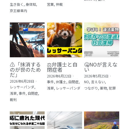
生き抜く,
身体知,
営業,
仲裁
5 教育・マネジメント・学修 20冊
京王線車内
6 セールス・マーケティング・ビジネスモデ
ル 21冊
7 ライフスタイル・防災・科学技術 12冊
8 アジア・歴史・未来予測 11冊
⚠️「抹消する
⚖️弁護士と自
🤐NOが言えな
🎬Dramas(おすすめの小説・漫画・ドラマ・
のが世のため
閉症者
い
映画)
だ」​
2026年6月22日
·
2026年5月25日
·
2026年6月28日
·
事件,
弁護士,
自閉症,
NO,
言えない,
レッサーパンダ,
浅草,
レッサーパンダ
つながり,
薬物,
犯罪
浅草,
事件,
自閉症,
裁判