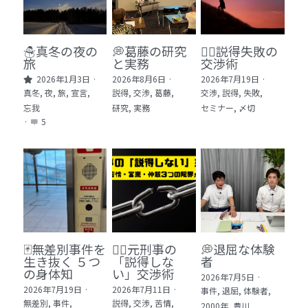
🏫社会福祉法人ぐらんま
🛒Learn More!（商品）
☃️真冬の夜の
💭葛藤の研究
🕵️‍♂️説得失敗の
旅
と実務
交渉術
❓FAQ
2026年1月3日
·
2026年8月6日
·
2026年7月19日
·
真冬,
夜,
旅,
宣言,
説得,
交渉,
葛藤,
交渉,
説得,
失敗,
📮ASK（無料読者登録 or 無料お問い合わせ）
忘我
研究,
実務
セミナー,
〆切
·
5
📚100冊の「本は飲み物」
📚 100冊の「本は飲み物」index
ログイン
/
登録
1 クレーム・犯罪・説得交渉 23冊
検索
2 発達障害・精神疾患・ケア 29冊
日本語
🃏無差別事件を
🙅‍♂️元刑事の
💭退屈な体験
生き抜く ５つ
「説得しな
者
3 身体知・非言語・情動 13冊
日本語
の身体知
い」交渉術
2026年7月5日
·
2026年7月19日
·
2026年7月11日
·
事件,
退屈,
体験者,
4 創作・芸術・神秘 30冊
無差別,
事件,
説得,
交渉,
苦情,
2000年,
豊川