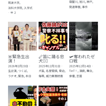
寝屋川,
旭川,
神戸,
筑波大学,
発達障害,
事件
法科大学院,
入学式
·
2
🚨緊急生出
🪈笛に踊る忠
🛩️奪われたゼ
演！
犬🐕‍🦺
ロ戦
2026年2月23日
·
2025年12月31日
·
2025年12月14日
·
生出演,
つくば,
犬笛,
名誉毀損,
脅迫,
TinT！,
演劇,
舞台,
ラヂオ,
緊急,
本日
侮辱,
威力業務妨害
俳優,
芝居