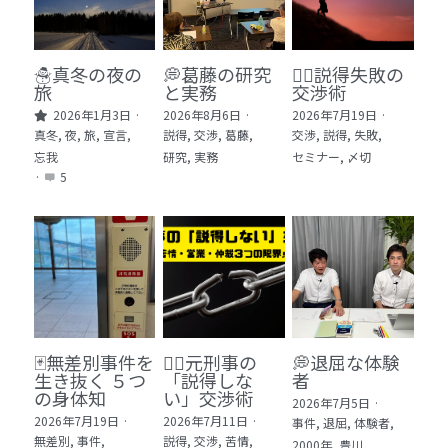
🏫社会福祉法人ぐらんま
🛒Learn More!（商品）
☃️真冬の夜の
💭葛藤の研究
🕵️‍♂️説得失敗の
旅
と実務
交渉術
❓FAQ
2026年1月3日
·
2026年8月6日
·
2026年7月19日
·
真冬,
夜,
旅,
宣言,
説得,
交渉,
葛藤,
交渉,
説得,
失敗,
📮ASK（無料読者登録 or 無料お問い合わせ）
忘我
研究,
実務
セミナー,
〆切
·
5
📚100冊の「本は飲み物」
📚 100冊の「本は飲み物」index
ログイン
/
登録
1 クレーム・犯罪・説得交渉 23冊
検索
2 発達障害・精神疾患・ケア 29冊
日本語
🃏無差別事件を
🙅‍♂️元刑事の
💭退屈な体験
生き抜く ５つ
「説得しな
者
3 身体知・非言語・情動 13冊
日本語
の身体知
い」交渉術
2026年7月5日
·
2026年7月19日
·
2026年7月11日
·
事件,
退屈,
体験者,
4 創作・芸術・神秘 30冊
無差別,
事件,
説得,
交渉,
苦情,
2000年,
豊川