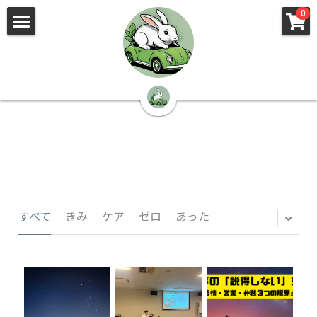
×
×
0
ストアカテゴリー
ブログカテゴリー
🌳株式会社 kibi🦉（トップ）
すべてのカテゴリー
すべてのカテゴリ
📰kibi log（ブログ）
🏢会社概要・プライバシーポリシー・プロフィ
ール・実績
📚元刑事が見た発達障害
🏢Your Team（会社概要）
㊙️Privacy Policy（プライバシーポリシー）
🕵️‍♂️元刑事の「説得しない」交渉術
すべて
きみ
ケア
ゼロ
あった
📸Who am I?（プロフィール）
🏙️社員が防ぐ不正と犯罪
🔍insight（実績）
🏥限界ギリギリの発達障害事件解説
🙌自傷・他害・パニックは防げますか？