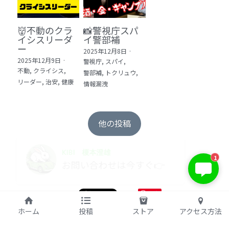
👹不動のクラ
📸警視庁スパ
イシスリーダ
イ警部補
ー
2025年12月8日
·
2025年12月9日
·
警視庁,
スパイ,
不動,
クライシス,
警部補,
トクリュウ,
リーダー,
治安,
健康
情報漏洩
他の投稿
KIBI 榎本澄雄
1
お問い合わせは今すぐ👉
保存
©2017 kibi inc.（株式会社 kibi）
ホーム
投稿
ストア
アクセス方法