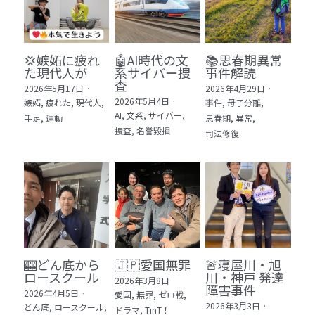
💢嫉妬に疲れ
🤖AI時代の文
📚思春期異常
た現代人が
系サイバー捜
事件解読
査
2026年5月17日
·
2026年4月29日
·
2026年5月4日
·
嫉妬,
疲れた,
現代人,
事件,
母子分離,
AI,
文系,
サイバー,
手足,
運動
思春期,
異常,
捜査,
名誉毀損
司法修復
🎰どん底から
🇯🇵愛国無罪
🚨寝屋川・旭
ロースクール
川・神戸 発達
2026年3月8日
·
障害事件
2026年4月5日
·
愛国,
無罪,
ゼロ戦,
2026年3月3日
·
どん底,
ロースクール,
ドラマ,
TinT！