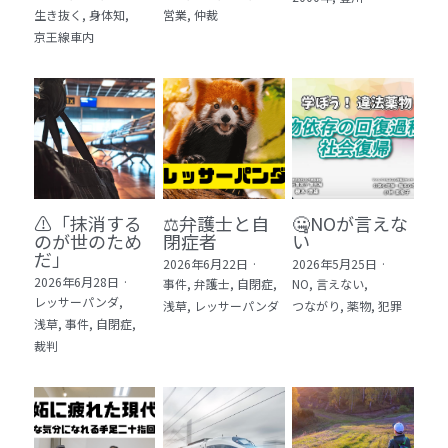
生き抜く,
身体知,
営業,
仲裁
5 教育・マネジメント・学修 20冊
京王線車内
6 セールス・マーケティング・ビジネスモデ
ル 21冊
7 ライフスタイル・防災・科学技術 12冊
8 アジア・歴史・未来予測 11冊
⚠️「抹消する
⚖️弁護士と自
🤐NOが言えな
🎬Dramas(おすすめの小説・漫画・ドラマ・
のが世のため
閉症者
い
映画)
だ」​
2026年6月22日
·
2026年5月25日
·
2026年6月28日
·
事件,
弁護士,
自閉症,
NO,
言えない,
レッサーパンダ,
浅草,
レッサーパンダ
つながり,
薬物,
犯罪
浅草,
事件,
自閉症,
裁判