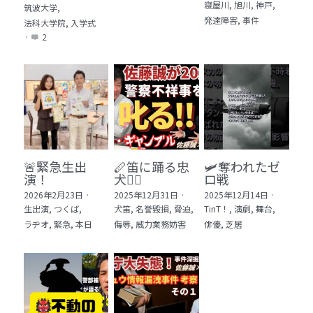
寝屋川,
旭川,
神戸,
筑波大学,
発達障害,
事件
法科大学院,
入学式
·
2
🚨緊急生出
🪈笛に踊る忠
🛩️奪われたゼ
演！
犬🐕‍🦺
ロ戦
2026年2月23日
·
2025年12月31日
·
2025年12月14日
·
生出演,
つくば,
犬笛,
名誉毀損,
脅迫,
TinT！,
演劇,
舞台,
ラヂオ,
緊急,
本日
侮辱,
威力業務妨害
俳優,
芝居