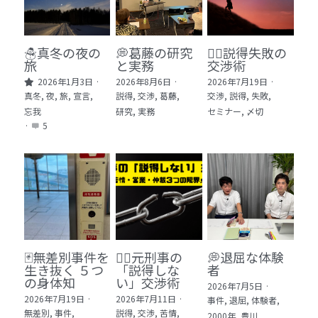
🏫社会福祉法人ぐらんま
🛒Learn More!（商品）
☃️真冬の夜の
💭葛藤の研究
🕵️‍♂️説得失敗の
旅
と実務
交渉術
❓FAQ
2026年1月3日
·
2026年8月6日
·
2026年7月19日
·
真冬,
夜,
旅,
宣言,
説得,
交渉,
葛藤,
交渉,
説得,
失敗,
📮ASK（無料読者登録 or 無料お問い合わせ）
忘我
研究,
実務
セミナー,
〆切
·
5
📚100冊の「本は飲み物」
📚 100冊の「本は飲み物」index
ログイン
/
登録
1 クレーム・犯罪・説得交渉 23冊
検索
2 発達障害・精神疾患・ケア 29冊
日本語
🃏無差別事件を
🙅‍♂️元刑事の
💭退屈な体験
生き抜く ５つ
「説得しな
者
3 身体知・非言語・情動 13冊
日本語
の身体知
い」交渉術
2026年7月5日
·
2026年7月19日
·
2026年7月11日
·
事件,
退屈,
体験者,
4 創作・芸術・神秘 30冊
無差別,
事件,
説得,
交渉,
苦情,
2000年,
豊川