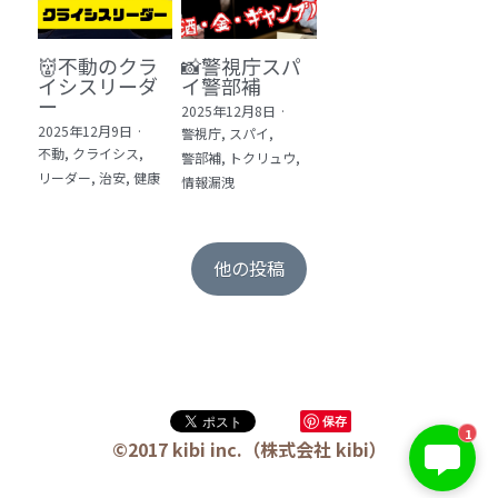
👹不動のクラ
📸警視庁スパ
イシスリーダ
イ警部補
ー
2025年12月8日
·
2025年12月9日
·
警視庁,
スパイ,
不動,
クライシス,
警部補,
トクリュウ,
リーダー,
治安,
健康
情報漏洩
他の投稿
保存
1
©2017 kibi inc.（株式会社 kibi）