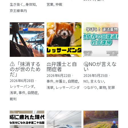
生き抜く,
身体知,
営業,
仲裁
5 教育・マネジメント・学修 20冊
京王線車内
6 セールス・マーケティング・ビジネスモデ
ル 21冊
7 ライフスタイル・防災・科学技術 12冊
8 アジア・歴史・未来予測 11冊
⚠️「抹消する
⚖️弁護士と自
🤐NOが言えな
🎬Dramas(おすすめの小説・漫画・ドラマ・
のが世のため
閉症者
い
映画)
だ」​
2026年6月22日
·
2026年5月25日
·
2026年6月28日
·
事件,
弁護士,
自閉症,
NO,
言えない,
レッサーパンダ,
浅草,
レッサーパンダ
つながり,
薬物,
犯罪
浅草,
事件,
自閉症,
裁判