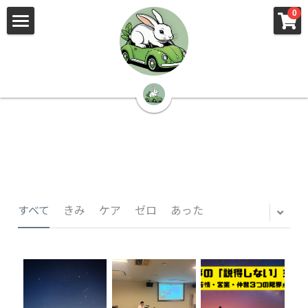
×
×
0
ストアカテゴリー
ブログカテゴリー
🌳株式会社 kibi🦉（トップ）
すべてのカテゴリー
すべてのカテゴリ
📰kibi log（ブログ）
🏢会社概要・プライバシーポリシー・プロフィ
ール・実績
📚元刑事が見た発達障害
🏢Your Team（会社概要）
㊙️Privacy Policy（プライバシーポリシー）
🕵️‍♂️元刑事の「説得しない」交渉術
すべて
きみ
ケア
ゼロ
あった
📸Who am I?（プロフィール）
🏙️社員が防ぐ不正と犯罪
🔍insight（実績）
🏥限界ギリギリの発達障害事件解説
🙌自傷・他害・パニックは防げますか？