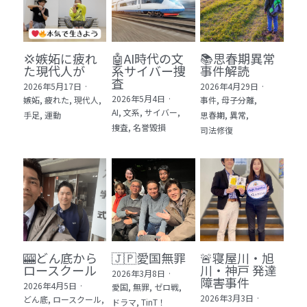
💢嫉妬に疲れ
🤖AI時代の文
📚思春期異常
た現代人が
系サイバー捜
事件解読
査
2026年5月17日
·
2026年4月29日
·
2026年5月4日
·
嫉妬,
疲れた,
現代人,
事件,
母子分離,
AI,
文系,
サイバー,
手足,
運動
思春期,
異常,
捜査,
名誉毀損
司法修復
🎰どん底から
🇯🇵愛国無罪
🚨寝屋川・旭
ロースクール
川・神戸 発達
2026年3月8日
·
障害事件
2026年4月5日
·
愛国,
無罪,
ゼロ戦,
2026年3月3日
·
どん底,
ロースクール,
ドラマ,
TinT！