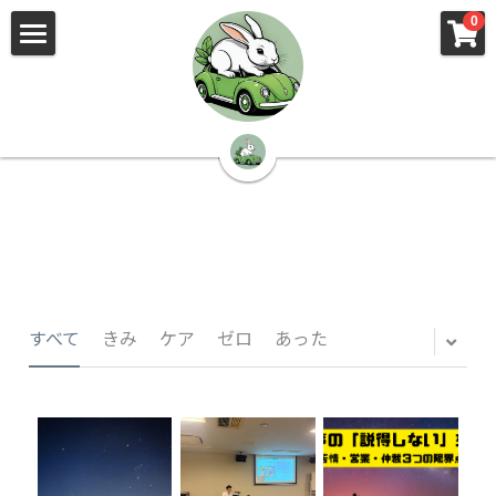
×
×
0
ストアカテゴリー
ブログカテゴリー
🌳株式会社 kibi🦉（トップ）
すべてのカテゴリー
すべてのカテゴリ
📰kibi log（ブログ）
🏢会社概要・プライバシーポリシー・プロフィ
ール・実績
📚元刑事が見た発達障害
🏢Your Team（会社概要）
㊙️Privacy Policy（プライバシーポリシー）
🕵️‍♂️元刑事の「説得しない」交渉術
すべて
きみ
ケア
ゼロ
あった
📸Who am I?（プロフィール）
🏙️社員が防ぐ不正と犯罪
🔍insight（実績）
🏥限界ギリギリの発達障害事件解説
🙌自傷・他害・パニックは防げますか？