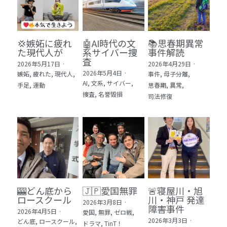
💢嫉妬に疲れ
🤖AI時代の文
📚思春期異常
た現代人が
系サイバー捜
事件解読
査
2026年5月17日
·
2026年4月29日
·
2026年5月4日
·
嫉妬,
疲れた,
現代人,
事件,
母子分離,
AI,
文系,
サイバー,
手足,
運動
思春期,
異常,
捜査,
名誉毀損
司法修復
🎰どん底から
🇯🇵愛国無罪
🚨寝屋川・旭
ロースクール
川・神戸 発達
2026年3月8日
·
障害事件
2026年4月5日
·
愛国,
無罪,
ゼロ戦,
2026年3月3日
·
どん底,
ロースクール,
ドラマ,
TinT！