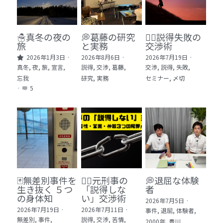
🏫社会福祉法人ぐらんま
🛒Learn More!（商品）
☃️真冬の夜の
💭葛藤の研究
🕵️‍♂️説得失敗の
旅
と実務
交渉術
❓FAQ
2026年1月3日
·
2026年8月6日
·
2026年7月19日
·
真冬,
夜,
旅,
宣言,
説得,
交渉,
葛藤,
交渉,
説得,
失敗,
📮ASK（無料読者登録 or 無料お問い合わせ）
忘我
研究,
実務
セミナー,
〆切
·
5
📚100冊の「本は飲み物」
📚 100冊の「本は飲み物」index
ログイン
/
登録
1 クレーム・犯罪・説得交渉 23冊
検索
2 発達障害・精神疾患・ケア 29冊
日本語
🃏無差別事件を
🙅‍♂️元刑事の
💭退屈な体験
生き抜く ５つ
「説得しな
者
3 身体知・非言語・情動 13冊
日本語
の身体知
い」交渉術
2026年7月5日
·
2026年7月19日
·
2026年7月11日
·
事件,
退屈,
体験者,
4 創作・芸術・神秘 30冊
無差別,
事件,
説得,
交渉,
苦情,
2000年,
豊川