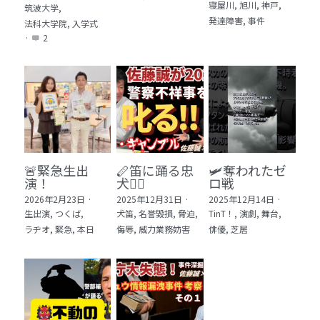
寝屋川,
旭川,
神戸,
筑波大学,
発達障害,
事件
法科大学院,
入学式
·
2
🚨緊急生出
🪈笛に踊る忠
🛩️奪われたゼ
演！
犬🐕‍🦺
ロ戦
2026年2月23日
·
2025年12月31日
·
2025年12月14日
·
生出演,
つくば,
犬笛,
名誉毀損,
脅迫,
TinT！,
演劇,
舞台,
ラヂオ,
緊急,
本日
侮辱,
威力業務妨害
俳優,
芝居