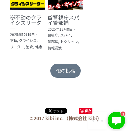
👹不動のクラ
📸警視庁スパ
イシスリーダ
イ警部補
ー
2025年12月8日
·
2025年12月9日
·
警視庁,
スパイ,
不動,
クライシス,
警部補,
トクリュウ,
リーダー,
治安,
健康
情報漏洩
他の投稿
保存
1
©2017 kibi inc.（株式会社 kibi）