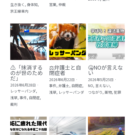
生き抜く,
身体知,
営業,
仲裁
5 教育・マネジメント・学修 20冊
京王線車内
6 セールス・マーケティング・ビジネスモデ
ル 21冊
7 ライフスタイル・防災・科学技術 12冊
8 アジア・歴史・未来予測 11冊
⚠️「抹消する
⚖️弁護士と自
🤐NOが言えな
🎬Dramas(おすすめの小説・漫画・ドラマ・
のが世のため
閉症者
い
映画)
だ」​
2026年6月22日
·
2026年5月25日
·
2026年6月28日
·
事件,
弁護士,
自閉症,
NO,
言えない,
レッサーパンダ,
浅草,
レッサーパンダ
つながり,
薬物,
犯罪
浅草,
事件,
自閉症,
裁判