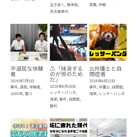
生き抜く,
身体知,
営業,
仲裁
5 教育・マネジメント・学修 20冊
京王線車内
6 セールス・マーケティング・ビジネスモデ
ル 21冊
7 ライフスタイル・防災・科学技術 12冊
8 アジア・歴史・未来予測 11冊
💭退屈な体験
⚠️「抹消する
⚖️弁護士と自
🎬Dramas(おすすめの小説・漫画・ドラマ・
者
のが世のため
閉症者
映画)
だ」​
2026年7月5日
·
2026年6月22日
·
2026年6月28日
·
事件,
退屈,
体験者,
事件,
弁護士,
自閉症,
レッサーパンダ,
2000年,
豊川
浅草,
レッサーパンダ
浅草,
事件,
自閉症,
裁判