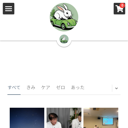
×
×
0
ストアカテゴリー
ブログカテゴリー
🌳株式会社 kibi🦉（トップ）
すべてのカテゴリー
すべてのカテゴリ
📰kibi log（ブログ）
🏢会社概要・プライバシーポリシー・プロフィ
ール・実績
📚元刑事が見た発達障害
🏢Your Team（会社概要）
㊙️Privacy Policy（プライバシーポリシー）
🕵️‍♂️元刑事の「説得しない」交渉術
すべて
きみ
ケア
ゼロ
あった
📸Who am I?（プロフィール）
🏙️社員が防ぐ不正と犯罪
🔍insight（実績）
🏥限界ギリギリの発達障害事件解説
🙌自傷・他害・パニックは防げますか？