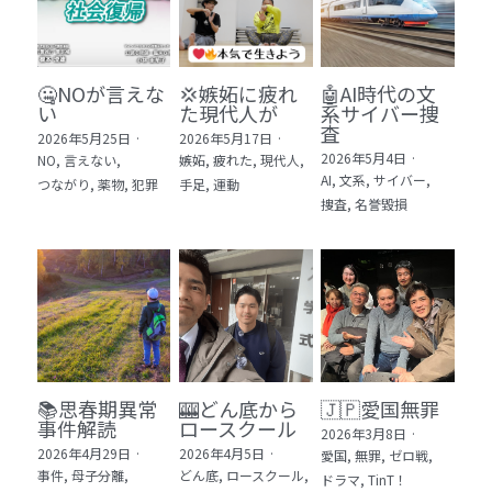
🤐NOが言えな
💢嫉妬に疲れ
🤖AI時代の文
い
た現代人が
系サイバー捜
査
2026年5月25日
·
2026年5月17日
·
2026年5月4日
·
NO,
言えない,
嫉妬,
疲れた,
現代人,
AI,
文系,
サイバー,
つながり,
薬物,
犯罪
手足,
運動
捜査,
名誉毀損
📚思春期異常
🎰どん底から
🇯🇵愛国無罪
事件解読
ロースクール
2026年3月8日
·
2026年4月29日
·
2026年4月5日
·
愛国,
無罪,
ゼロ戦,
事件,
母子分離,
どん底,
ロースクール,
ドラマ,
TinT！