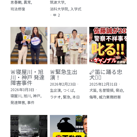
思春期,
異常,
筑波大学,
司法修復
法科大学院,
入学式
·
2
🚨寝屋川・旭
🚨緊急生出
🪈笛に踊る忠
川・神戸 発達
演！
犬🐕‍🦺
障害事件
2026年2月23日
·
2025年12月31日
·
2026年3月3日
·
生出演,
つくば,
犬笛,
名誉毀損,
脅迫,
寝屋川,
旭川,
神戸,
ラヂオ,
緊急,
本日
侮辱,
威力業務妨害
発達障害,
事件