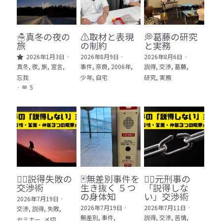
🏫社会福祉法人ぐらんま
🛒Learn More!（商品）
☃️真冬の夜の
⚠️取材と表現
💭葛藤の研究
旅
の制約
と実務
❓FAQ
2026年1月3日
·
2026年8月9日
·
2026年8月6日
·
真冬,
夜,
旅,
宣言,
事件,
奈良,
2006年,
説得,
交渉,
葛藤,
📮ASK（無料読者登録 or 無料お問い合わせ）
忘我
少年,
自宅
研究,
実務
·
5
📚100冊の「本は飲み物」
📚 100冊の「本は飲み物」index
ログイン
/
登録
1 クレーム・犯罪・説得交渉 23冊
検索
2 発達障害・精神疾患・ケア 29冊
日本語
🕵️‍♂️説得失敗の
🃏無差別事件を
🙅‍♂️元刑事の
交渉術
生き抜く ５つ
「説得しな
3 身体知・非言語・情動 13冊
日本語
の身体知
い」交渉術
2026年7月19日
·
2026年7月19日
·
2026年7月11日
·
交渉,
説得,
失敗,
4 創作・芸術・神秘 30冊
無差別,
事件,
説得,
交渉,
苦情,
セミナー,
〆切