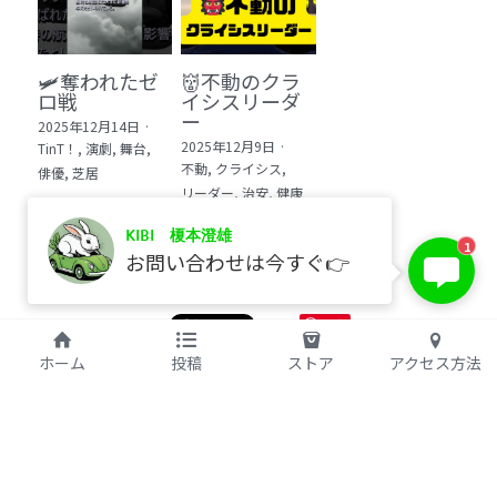
🛩️奪われたゼ
👹不動のクラ
ロ戦
イシスリーダ
ー
2025年12月14日
·
2025年12月9日
·
TinT！,
演劇,
舞台,
不動,
クライシス,
俳優,
芝居
リーダー,
治安,
健康
KIBI 榎本澄雄
1
お問い合わせは今すぐ👉
保存
©2017 kibi inc.（株式会社 kibi）
ホーム
投稿
ストア
アクセス方法