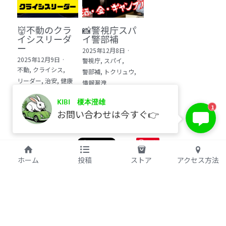
👹不動のクラ
📸警視庁スパ
イシスリーダ
イ警部補
ー
2025年12月8日
·
2025年12月9日
·
警視庁,
スパイ,
不動,
クライシス,
警部補,
トクリュウ,
リーダー,
治安,
健康
情報漏洩
KIBI 榎本澄雄
1
お問い合わせは今すぐ👉
保存
©2017 kibi inc.（株式会社 kibi）
ホーム
投稿
ストア
アクセス方法