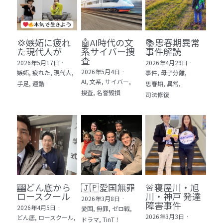
💢嫉妬に疲れ
🤖AI時代の文
📚思春期異常
た現代人が
系サイバー捜
事件解読
査
2026年5月17日
·
2026年4月29日
·
2026年5月4日
·
嫉妬,
疲れた,
現代人,
事件,
母子分離,
AI,
文系,
サイバー,
手足,
運動
思春期,
異常,
捜査,
名誉毀損
司法修復
🎰どん底から
🇯🇵愛国無罪
🚨寝屋川・旭
ロースクール
川・神戸 発達
2026年3月8日
·
障害事件
2026年4月5日
·
愛国,
無罪,
ゼロ戦,
2026年3月3日
·
どん底,
ロースクール,
ドラマ,
TinT！