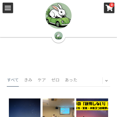
×
×
0
ストアカテゴリー
ブログカテゴリー
🌳株式会社 kibi🦉（トップ）
すべてのカテゴリー
すべてのカテゴリ
📰kibi log（ブログ）
🏢会社概要・プライバシーポリシー・プロフィ
ール・実績
📚元刑事が見た発達障害
🏢Your Team（会社概要）
㊙️Privacy Policy（プライバシーポリシー）
🕵️‍♂️元刑事の「説得しない」交渉術
すべて
きみ
ケア
ゼロ
あった
📸Who am I?（プロフィール）
🏙️社員が防ぐ不正と犯罪
🔍insight（実績）
🏥限界ギリギリの発達障害事件解説
🙌自傷・他害・パニックは防げますか？