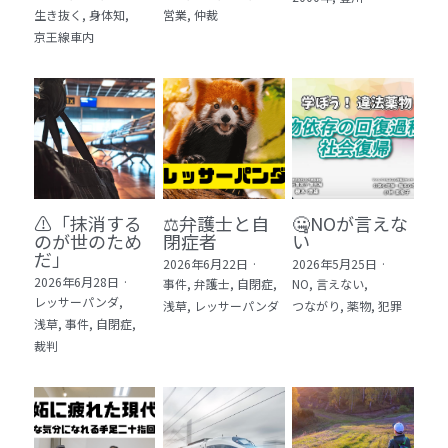
生き抜く,
身体知,
営業,
仲裁
5 教育・マネジメント・学修 20冊
京王線車内
6 セールス・マーケティング・ビジネスモデ
ル 21冊
7 ライフスタイル・防災・科学技術 12冊
8 アジア・歴史・未来予測 11冊
⚠️「抹消する
⚖️弁護士と自
🤐NOが言えな
🎬Dramas(おすすめの小説・漫画・ドラマ・
のが世のため
閉症者
い
映画)
だ」​
2026年6月22日
·
2026年5月25日
·
2026年6月28日
·
事件,
弁護士,
自閉症,
NO,
言えない,
レッサーパンダ,
浅草,
レッサーパンダ
つながり,
薬物,
犯罪
浅草,
事件,
自閉症,
裁判