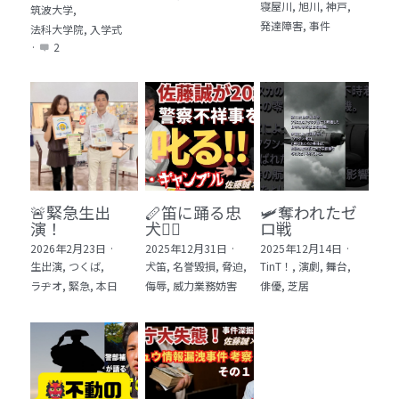
寝屋川,
旭川,
神戸,
筑波大学,
発達障害,
事件
法科大学院,
入学式
·
2
🚨緊急生出
🪈笛に踊る忠
🛩️奪われたゼ
演！
犬🐕‍🦺
ロ戦
2026年2月23日
·
2025年12月31日
·
2025年12月14日
·
生出演,
つくば,
犬笛,
名誉毀損,
脅迫,
TinT！,
演劇,
舞台,
ラヂオ,
緊急,
本日
侮辱,
威力業務妨害
俳優,
芝居