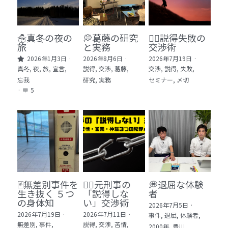
🏫社会福祉法人ぐらんま
🛒Learn More!（商品）
☃️真冬の夜の
💭葛藤の研究
🕵️‍♂️説得失敗の
旅
と実務
交渉術
❓FAQ
2026年1月3日
·
2026年8月6日
·
2026年7月19日
·
真冬,
夜,
旅,
宣言,
説得,
交渉,
葛藤,
交渉,
説得,
失敗,
📮ASK（無料読者登録 or 無料お問い合わせ）
忘我
研究,
実務
セミナー,
〆切
·
5
📚100冊の「本は飲み物」
📚 100冊の「本は飲み物」index
ログイン
/
登録
1 クレーム・犯罪・説得交渉 23冊
検索
2 発達障害・精神疾患・ケア 29冊
日本語
🃏無差別事件を
🙅‍♂️元刑事の
💭退屈な体験
生き抜く ５つ
「説得しな
者
3 身体知・非言語・情動 13冊
日本語
の身体知
い」交渉術
2026年7月5日
·
2026年7月19日
·
2026年7月11日
·
事件,
退屈,
体験者,
4 創作・芸術・神秘 30冊
無差別,
事件,
説得,
交渉,
苦情,
2000年,
豊川