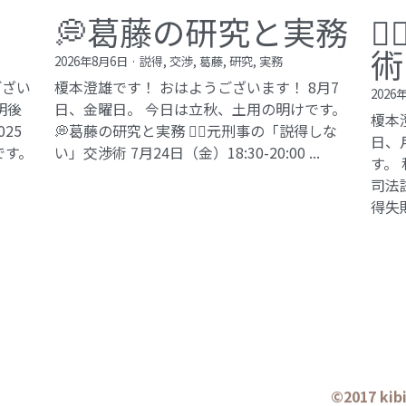
💭葛藤の研究と実務

術
2026年8月6日
·
説得,
交渉,
葛藤,
研究,
実務
ござい
榎本澄雄です！ おはようございます！ 8月7
2026
明後
日、金曜日。 今日は立秋、土用の明けです。
榎本
25
💭葛藤の研究と実務 🕵️‍♂️元刑事の「説得しな
日、
です。
い」交渉術​ 7月24日（金）18:30-20:00 ...
す。
司法試
得失敗
©2017 ki