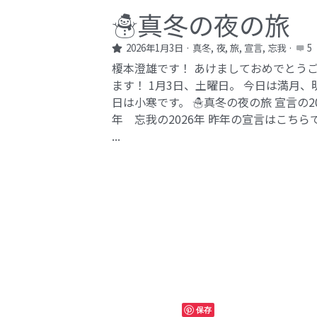
☃️真冬の夜の旅
2026年1月3日
·
真冬,
夜,
旅,
宣言,
忘我
·
5
榎本澄雄です！ あけましておめでとう
ます！ 1月3日、土曜日。 今日は満月、
日は小寒です。 ☃️真冬の夜の旅 宣言の20
年 忘我の2026年​ 昨年の宣言はこちら
...
保存