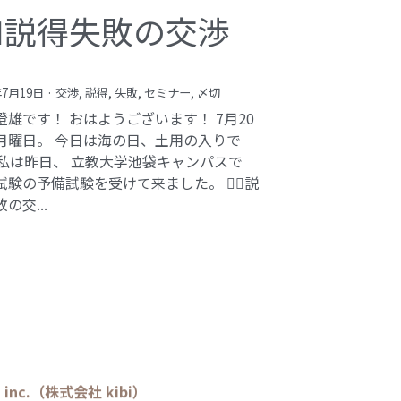
️‍♂️説得失敗の交渉
年7月19日
·
交渉,
説得,
失敗,
セミナー,
〆切
澄雄です！ おはようございます！ 7月20
月曜日。 今日は海の日、土用の入りで
 私は昨日、 立教大学池袋キャンパスで
験の予備試験を受けて来ました。 🕵️‍♂️説
の交...
bi inc.（株式会社 kibi）