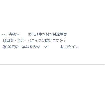
ール・実績
📚元刑事が見た発達障害
🙌自傷・他害・パニックは防げますか？
📚100冊の「本は飲み物」
ログイン