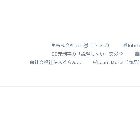
🌳株式会社 kibi🦉（トップ）
📰kib
🕵️‍♂️元刑事の「説得しない」交渉術

🏫社会福祉法人ぐらんま
🛒Learn More!（商品