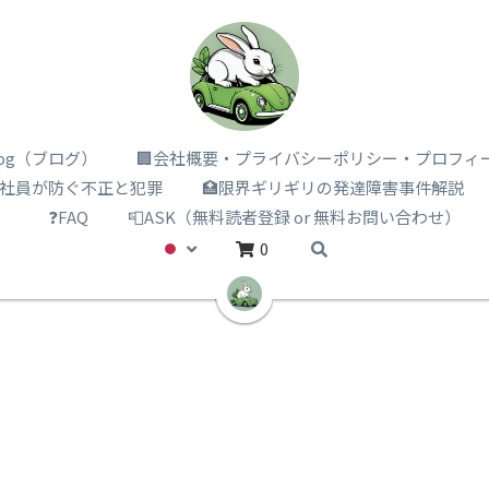
i log（ブログ）
🏢会社概要・プライバシーポリシー・プロフィ
️社員が防ぐ不正と犯罪
🏥限界ギリギリの発達障害事件解説
）
❓FAQ
📮ASK（無料読者登録 or 無料お問い合わせ）
0