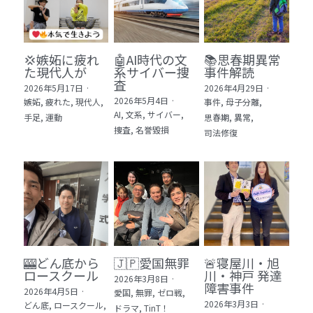
💢嫉妬に疲れ
🤖AI時代の文
📚思春期異常
た現代人が
系サイバー捜
事件解読
査
2026年5月17日
·
2026年4月29日
·
2026年5月4日
·
嫉妬,
疲れた,
現代人,
事件,
母子分離,
AI,
文系,
サイバー,
手足,
運動
思春期,
異常,
捜査,
名誉毀損
司法修復
🎰どん底から
🇯🇵愛国無罪
🚨寝屋川・旭
ロースクール
川・神戸 発達
2026年3月8日
·
障害事件
2026年4月5日
·
愛国,
無罪,
ゼロ戦,
2026年3月3日
·
どん底,
ロースクール,
ドラマ,
TinT！