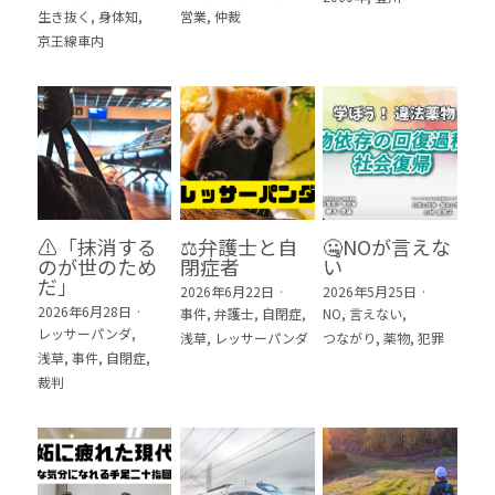
生き抜く,
身体知,
営業,
仲裁
5 教育・マネジメント・学修 20冊
京王線車内
6 セールス・マーケティング・ビジネスモデ
ル 21冊
7 ライフスタイル・防災・科学技術 12冊
8 アジア・歴史・未来予測 11冊
⚠️「抹消する
⚖️弁護士と自
🤐NOが言えな
🎬Dramas(おすすめの小説・漫画・ドラマ・
のが世のため
閉症者
い
映画)
だ」​
2026年6月22日
·
2026年5月25日
·
2026年6月28日
·
事件,
弁護士,
自閉症,
NO,
言えない,
レッサーパンダ,
浅草,
レッサーパンダ
つながり,
薬物,
犯罪
浅草,
事件,
自閉症,
裁判