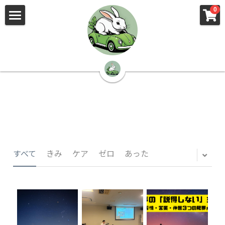
×
×
0
ストアカテゴリー
ブログカテゴリー
🌳株式会社 kibi🦉（トップ）
すべてのカテゴリー
すべてのカテゴリ
📰kibi log（ブログ）
🏢会社概要・プライバシーポリシー・プロフィ
ール・実績
📚元刑事が見た発達障害
🏢Your Team（会社概要）
㊙️Privacy Policy（プライバシーポリシー）
🕵️‍♂️元刑事の「説得しない」交渉術
すべて
きみ
ケア
ゼロ
あった
📸Who am I?（プロフィール）
🏙️社員が防ぐ不正と犯罪
🔍insight（実績）
🏥限界ギリギリの発達障害事件解説
🙌自傷・他害・パニックは防げますか？