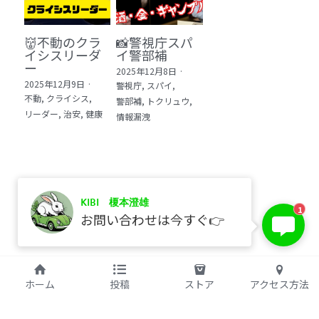
👹不動のクラ
📸警視庁スパ
イシスリーダ
イ警部補
ー
2025年12月8日
·
2025年12月9日
·
警視庁,
スパイ,
不動,
クライシス,
警部補,
トクリュウ,
リーダー,
治安,
健康
情報漏洩
KIBI 榎本澄雄
保存
1
お問い合わせは今すぐ👉
©2017 kibi inc.（株式会社 kibi）
ホーム
投稿
ストア
アクセス方法