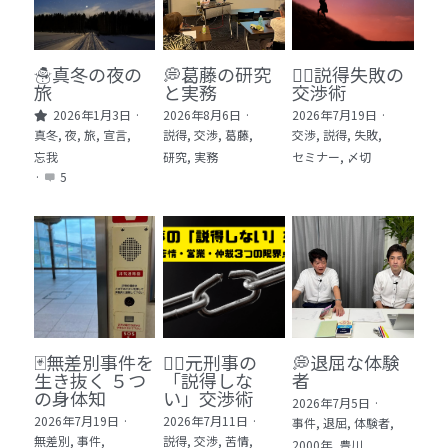
🏫社会福祉法人ぐらんま
🛒Learn More!（商品）
☃️真冬の夜の
💭葛藤の研究
🕵️‍♂️説得失敗の
旅
と実務
交渉術
❓FAQ
2026年1月3日
·
2026年8月6日
·
2026年7月19日
·
真冬,
夜,
旅,
宣言,
説得,
交渉,
葛藤,
交渉,
説得,
失敗,
📮ASK（無料読者登録 or 無料お問い合わせ）
忘我
研究,
実務
セミナー,
〆切
·
5
📚100冊の「本は飲み物」
📚 100冊の「本は飲み物」index
ログイン
/
登録
1 クレーム・犯罪・説得交渉 23冊
検索
2 発達障害・精神疾患・ケア 29冊
日本語
🃏無差別事件を
🙅‍♂️元刑事の
💭退屈な体験
生き抜く ５つ
「説得しな
者
3 身体知・非言語・情動 13冊
日本語
の身体知
い」交渉術
2026年7月5日
·
2026年7月19日
·
2026年7月11日
·
事件,
退屈,
体験者,
4 創作・芸術・神秘 30冊
無差別,
事件,
説得,
交渉,
苦情,
2000年,
豊川