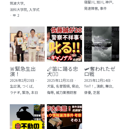
寝屋川,
旭川,
神戸,
筑波大学,
発達障害,
事件
法科大学院,
入学式
·
2
🚨緊急生出
🪈笛に踊る忠
🛩️奪われたゼ
演！
犬🐕‍🦺
ロ戦
2026年2月23日
·
2025年12月31日
·
2025年12月14日
·
生出演,
つくば,
犬笛,
名誉毀損,
脅迫,
TinT！,
演劇,
舞台,
ラヂオ,
緊急,
本日
侮辱,
威力業務妨害
俳優,
芝居