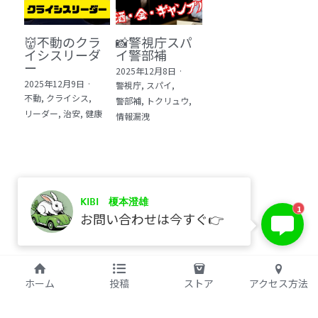
👹不動のクラ
📸警視庁スパ
イシスリーダ
イ警部補
ー
2025年12月8日
·
2025年12月9日
·
警視庁,
スパイ,
不動,
クライシス,
警部補,
トクリュウ,
リーダー,
治安,
健康
情報漏洩
KIBI 榎本澄雄
保存
1
お問い合わせは今すぐ👉
©2017 kibi inc.（株式会社 kibi）
ホーム
投稿
ストア
アクセス方法