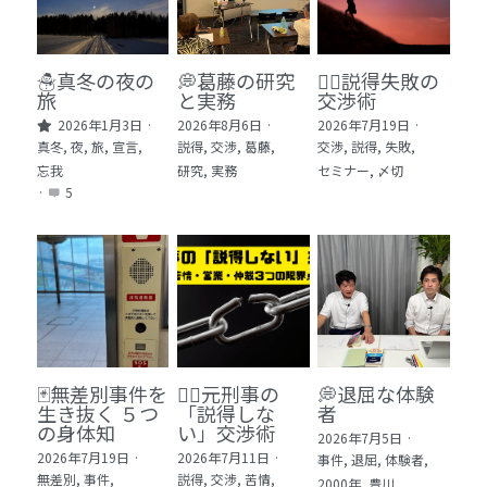
🏫社会福祉法人ぐらんま
🛒Learn More!（商品）
☃️真冬の夜の
💭葛藤の研究
🕵️‍♂️説得失敗の
旅
と実務
交渉術
❓FAQ
2026年1月3日
·
2026年8月6日
·
2026年7月19日
·
真冬,
夜,
旅,
宣言,
説得,
交渉,
葛藤,
交渉,
説得,
失敗,
📮ASK（無料読者登録 or 無料お問い合わせ）
忘我
研究,
実務
セミナー,
〆切
·
5
📚100冊の「本は飲み物」
📚 100冊の「本は飲み物」index
ログイン
/
登録
1 クレーム・犯罪・説得交渉 23冊
検索
2 発達障害・精神疾患・ケア 29冊
日本語
🃏無差別事件を
🙅‍♂️元刑事の
💭退屈な体験
生き抜く ５つ
「説得しな
者
3 身体知・非言語・情動 13冊
日本語
の身体知
い」交渉術
2026年7月5日
·
2026年7月19日
·
2026年7月11日
·
事件,
退屈,
体験者,
4 創作・芸術・神秘 30冊
無差別,
事件,
説得,
交渉,
苦情,
2000年,
豊川