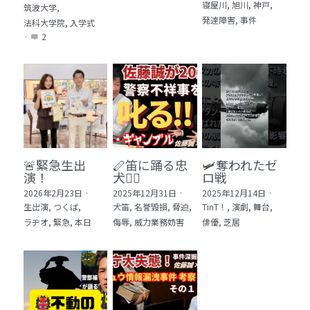
寝屋川,
旭川,
神戸,
筑波大学,
発達障害,
事件
法科大学院,
入学式
·
2
🚨緊急生出
🪈笛に踊る忠
🛩️奪われたゼ
演！
犬🐕‍🦺
ロ戦
2026年2月23日
·
2025年12月31日
·
2025年12月14日
·
生出演,
つくば,
犬笛,
名誉毀損,
脅迫,
TinT！,
演劇,
舞台,
ラヂオ,
緊急,
本日
侮辱,
威力業務妨害
俳優,
芝居