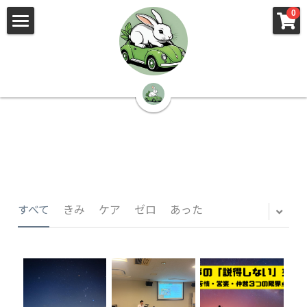
×
×
0
ストアカテゴリー
ブログカテゴリー
🌳株式会社 kibi🦉（トップ）
すべてのカテゴリー
すべてのカテゴリ
📰kibi log（ブログ）
🏢会社概要・プライバシーポリシー・プロフィ
ール・実績
📚元刑事が見た発達障害
🏢Your Team（会社概要）
㊙️Privacy Policy（プライバシーポリシー）
🕵️‍♂️元刑事の「説得しない」交渉術
すべて
きみ
ケア
ゼロ
あった
📸Who am I?（プロフィール）
🏙️社員が防ぐ不正と犯罪
🔍insight（実績）
🏥限界ギリギリの発達障害事件解説
🙌自傷・他害・パニックは防げますか？