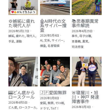
💢嫉妬に疲れ
🤖AI時代の文
📚思春期異常
た現代人が
系サイバー捜
事件解読
査
2026年5月17日
·
2026年4月29日
·
2026年5月4日
·
嫉妬,
疲れた,
現代人,
事件,
母子分離,
AI,
文系,
サイバー,
手足,
運動
思春期,
異常,
捜査,
名誉毀損
司法修復
🎰どん底から
🇯🇵愛国無罪
🚨寝屋川・旭
ロースクール
川・神戸 発達
2026年3月8日
·
障害事件
2026年4月5日
·
愛国,
無罪,
ゼロ戦,
2026年3月3日
·
どん底,
ロースクール,
ドラマ,
TinT！