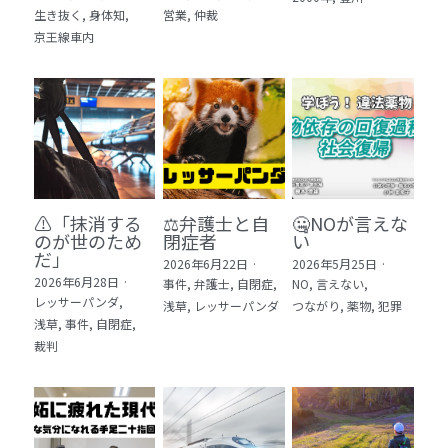
生き抜く,
身体知,
営業,
仲裁
5 教育・マネジメント・学修 20冊
京王線車内
6 セールス・マーケティング・ビジネスモデ
ル 21冊
7 ライフスタイル・防災・科学技術 12冊
8 アジア・歴史・未来予測 11冊
⚠️「抹消する
⚖️弁護士と自
🤐NOが言えな
🎬Dramas(おすすめの小説・漫画・ドラマ・
のが世のため
閉症者
い
映画)
だ」​
2026年6月22日
·
2026年5月25日
·
2026年6月28日
·
事件,
弁護士,
自閉症,
NO,
言えない,
レッサーパンダ,
浅草,
レッサーパンダ
つながり,
薬物,
犯罪
浅草,
事件,
自閉症,
裁判