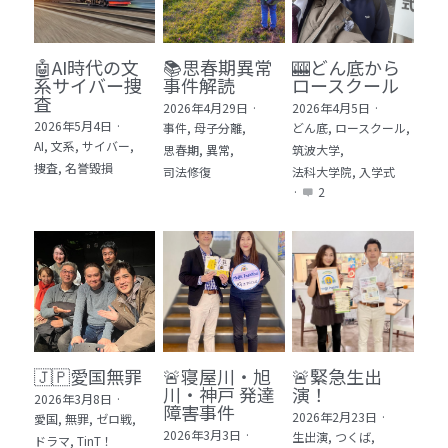
🤖AI時代の文
📚思春期異常
🎰どん底から
系サイバー捜
事件解読
ロースクール
査
2026年4月29日
·
2026年4月5日
·
2026年5月4日
·
事件,
母子分離,
どん底,
ロースクール,
AI,
文系,
サイバー,
思春期,
異常,
筑波大学,
捜査,
名誉毀損
司法修復
法科大学院,
入学式
·
2
🇯🇵愛国無罪
🚨寝屋川・旭
🚨緊急生出
川・神戸 発達
演！
2026年3月8日
·
障害事件
2026年2月23日
·
愛国,
無罪,
ゼロ戦,
2026年3月3日
·
生出演,
つくば,
ドラマ,
TinT！