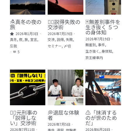
🏫社会福祉法人ぐらんま
🛒Learn More!（商品）
☃️真冬の夜の
🕵️‍♂️説得失敗の
🃏無差別事件を
旅
交渉術
生き抜く ５つ
❓FAQ
の身体知
2026年1月3日
·
2026年7月19日
·
2026年7月19日
·
真冬,
夜,
旅,
宣言,
交渉,
説得,
失敗,
📮ASK（無料読者登録 or 無料お問い合わせ）
無差別,
事件,
忘我
セミナー,
〆切
生き抜く,
身体知,
·
5
📚100冊の「本は飲み物」
京王線車内
📚 100冊の「本は飲み物」index
ログイン
/
登録
1 クレーム・犯罪・説得交渉 23冊
検索
2 発達障害・精神疾患・ケア 29冊
日本語
🙅‍♂️元刑事の
💭退屈な体験
⚠️「抹消する
3 身体知・非言語・情動 13冊
日本語
「説得しな
者
のが世のため
い」交渉術
だ」​
2026年7月5日
·
4 創作・芸術・神秘 30冊
2026年7月11日
·
2026年6月28日
·
事件,
退屈,
体験者,