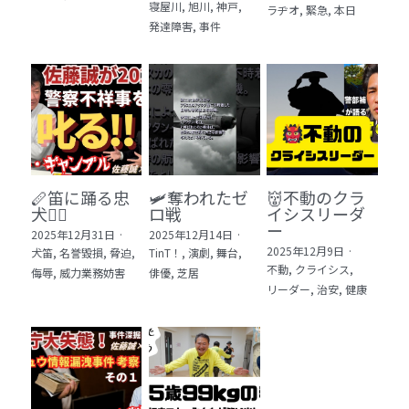
寝屋川,
旭川,
神戸,
ラヂオ,
緊急,
本日
発達障害,
事件
🪈笛に踊る忠
🛩️奪われたゼ
👹不動のクラ
犬🐕‍🦺
ロ戦
イシスリーダ
ー
2025年12月31日
·
2025年12月14日
·
2025年12月9日
·
犬笛,
名誉毀損,
脅迫,
TinT！,
演劇,
舞台,
不動,
クライシス,
侮辱,
威力業務妨害
俳優,
芝居
リーダー,
治安,
健康