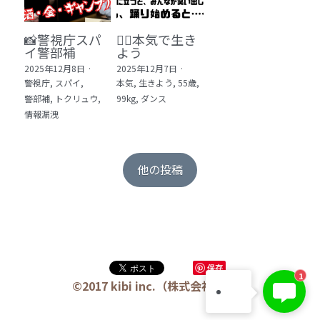
📸警視庁スパ
❤️‍🔥本気で生き
イ警部補
よう
2025年12月8日
·
2025年12月7日
·
警視庁,
スパイ,
本気,
生きよう,
55歳,
警部補,
トクリュウ,
99kg,
ダンス
情報漏洩
他の投稿
保存
KIBI 榎本澄雄
1
お問い合わせは今すぐ👉
©2017 kibi inc.（株式会社 kibi）