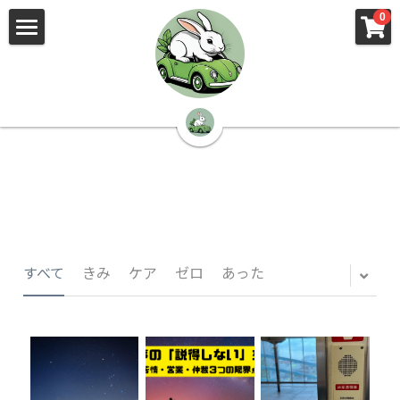
×
×
0
ストアカテゴリー
ブログカテゴリー
🌳株式会社 kibi🦉（トップ）
すべてのカテゴリー
すべてのカテゴリ
📰kibi log（ブログ）
🏢会社概要・プライバシーポリシー・プロフィ
ール・実績
📚元刑事が見た発達障害
🏢Your Team（会社概要）
㊙️Privacy Policy（プライバシーポリシー）
🕵️‍♂️元刑事の「説得しない」交渉術
すべて
きみ
ケア
ゼロ
あった
📸Who am I?（プロフィール）
🏙️社員が防ぐ不正と犯罪
🔍insight（実績）
🏥限界ギリギリの発達障害事件解説
🙌自傷・他害・パニックは防げますか？