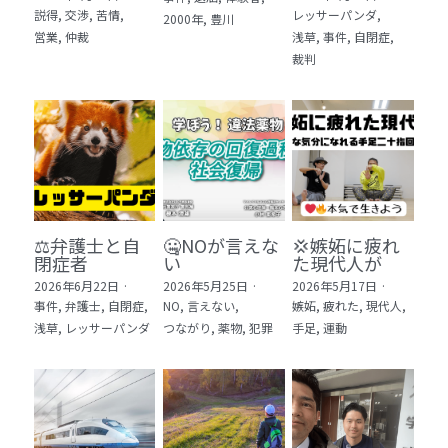
説得,
交渉,
苦情,
レッサーパンダ,
2000年,
豊川
5 教育・マネジメント・学修 20冊
営業,
仲裁
浅草,
事件,
自閉症,
裁判
6 セールス・マーケティング・ビジネスモデ
ル 21冊
7 ライフスタイル・防災・科学技術 12冊
8 アジア・歴史・未来予測 11冊
🎬Dramas(おすすめの小説・漫画・ドラマ・
映画)
⚖️弁護士と自
🤐NOが言えな
💢嫉妬に疲れ
閉症者
い
た現代人が
2026年6月22日
·
2026年5月25日
·
2026年5月17日
·
事件,
弁護士,
自閉症,
NO,
言えない,
嫉妬,
疲れた,
現代人,
浅草,
レッサーパンダ
つながり,
薬物,
犯罪
手足,
運動