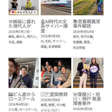
💢嫉妬に疲れ
🤖AI時代の文
📚思春期異常
た現代人が
系サイバー捜
事件解読
査
2026年5月17日
·
2026年4月29日
·
2026年5月4日
·
嫉妬,
疲れた,
現代人,
事件,
母子分離,
AI,
文系,
サイバー,
手足,
運動
思春期,
異常,
捜査,
名誉毀損
司法修復
🎰どん底から
🇯🇵愛国無罪
🚨寝屋川・旭
ロースクール
川・神戸 発達
2026年3月8日
·
障害事件
2026年4月5日
·
愛国,
無罪,
ゼロ戦,
2026年3月3日
·
どん底,
ロースクール,
ドラマ,
TinT！