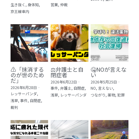
生き抜く,
身体知,
営業,
仲裁
5 教育・マネジメント・学修 20冊
京王線車内
6 セールス・マーケティング・ビジネスモデ
ル 21冊
7 ライフスタイル・防災・科学技術 12冊
8 アジア・歴史・未来予測 11冊
⚠️「抹消する
⚖️弁護士と自
🤐NOが言えな
🎬Dramas(おすすめの小説・漫画・ドラマ・
のが世のため
閉症者
い
映画)
だ」​
2026年6月22日
·
2026年5月25日
·
2026年6月28日
·
事件,
弁護士,
自閉症,
NO,
言えない,
レッサーパンダ,
浅草,
レッサーパンダ
つながり,
薬物,
犯罪
浅草,
事件,
自閉症,
裁判