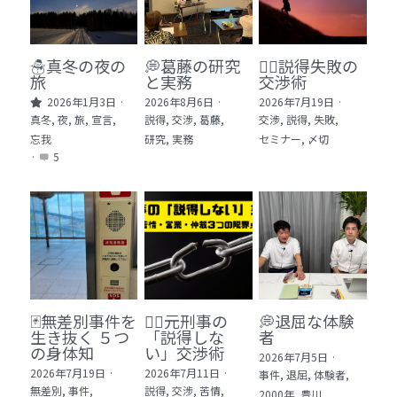
🏫社会福祉法人ぐらんま
🛒Learn More!（商品）
☃️真冬の夜の
💭葛藤の研究
🕵️‍♂️説得失敗の
旅
と実務
交渉術
❓FAQ
2026年1月3日
·
2026年8月6日
·
2026年7月19日
·
真冬,
夜,
旅,
宣言,
説得,
交渉,
葛藤,
交渉,
説得,
失敗,
📮ASK（無料読者登録 or 無料お問い合わせ）
忘我
研究,
実務
セミナー,
〆切
·
5
📚100冊の「本は飲み物」
📚 100冊の「本は飲み物」index
ログイン
/
登録
1 クレーム・犯罪・説得交渉 23冊
検索
2 発達障害・精神疾患・ケア 29冊
日本語
🃏無差別事件を
🙅‍♂️元刑事の
💭退屈な体験
生き抜く ５つ
「説得しな
者
3 身体知・非言語・情動 13冊
日本語
の身体知
い」交渉術
2026年7月5日
·
2026年7月19日
·
2026年7月11日
·
事件,
退屈,
体験者,
4 創作・芸術・神秘 30冊
無差別,
事件,
説得,
交渉,
苦情,
2000年,
豊川