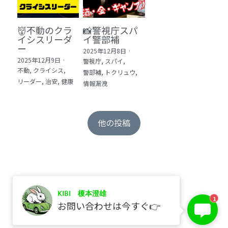
👹不動のクラ
📸警視庁スパ
イシスリーダ
イ警部補
ー
2025年12月8日
·
2025年12月9日
·
警視庁,
スパイ,
不動,
クライシス,
警部補,
トクリュウ,
リーダー,
治安,
健康
情報漏洩
他の投稿
KIBI 榎本澄雄
保存
1
お問い合わせは今すぐ👉
©2017 kibi inc.（株式会社 kibi）