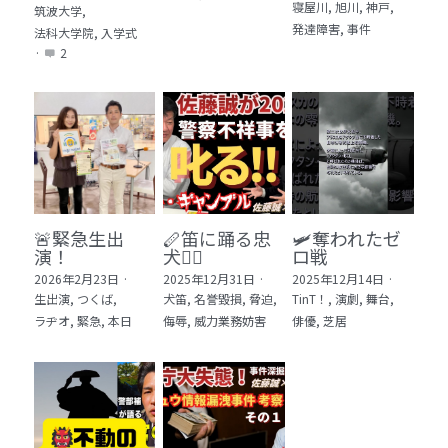
寝屋川,
旭川,
神戸,
筑波大学,
発達障害,
事件
法科大学院,
入学式
·
2
🚨緊急生出
🪈笛に踊る忠
🛩️奪われたゼ
演！
犬🐕‍🦺
ロ戦
2026年2月23日
·
2025年12月31日
·
2025年12月14日
·
生出演,
つくば,
犬笛,
名誉毀損,
脅迫,
TinT！,
演劇,
舞台,
ラヂオ,
緊急,
本日
侮辱,
威力業務妨害
俳優,
芝居