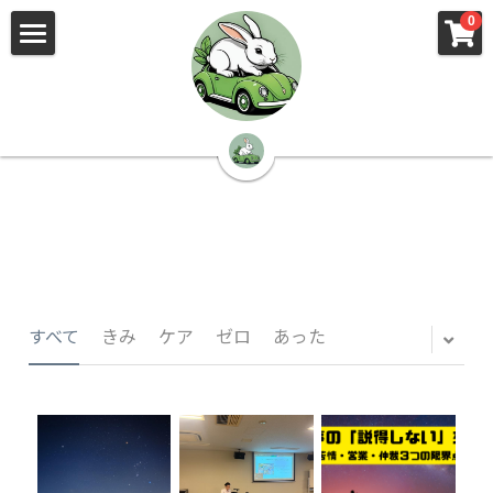
×
×
0
ストアカテゴリー
ブログカテゴリー
🌳株式会社 kibi🦉（トップ）
すべてのカテゴリー
すべてのカテゴリ
📰kibi log（ブログ）
🏢会社概要・プライバシーポリシー・プロフィ
ール・実績
📚元刑事が見た発達障害
🏢Your Team（会社概要）
㊙️Privacy Policy（プライバシーポリシー）
🕵️‍♂️元刑事の「説得しない」交渉術
すべて
きみ
ケア
ゼロ
あった
📸Who am I?（プロフィール）
🏙️社員が防ぐ不正と犯罪
🔍insight（実績）
🏥限界ギリギリの発達障害事件解説
🙌自傷・他害・パニックは防げますか？