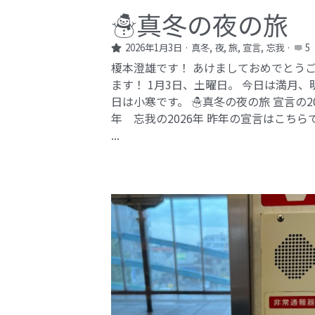
☃️真冬の夜の旅
2026年1月3日
·
真冬,
夜,
旅,
宣言,
忘我
·
5
榎本澄雄です！ あけましておめでとう
ます！ 1月3日、土曜日。 今日は満月、
日は小寒です。 ☃️真冬の夜の旅 宣言の20
年 忘我の2026年​ 昨年の宣言はこちら
...