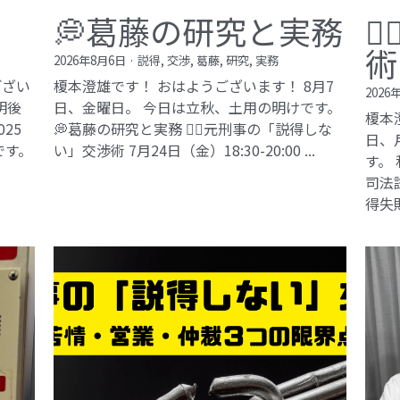
💭葛藤の研究と実務

術
2026年8月6日
·
説得,
交渉,
葛藤,
研究,
実務
ござい
榎本澄雄です！ おはようございます！ 8月7
2026
明後
日、金曜日。 今日は立秋、土用の明けです。
榎本
25
💭葛藤の研究と実務 🕵️‍♂️元刑事の「説得しな
日、
です。
い」交渉術​ 7月24日（金）18:30-20:00 ...
す。
司法試
得失敗