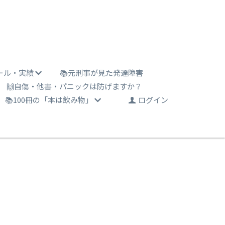
ール・実績
📚元刑事が見た発達障害
🙌自傷・他害・パニックは防げますか？
📚100冊の「本は飲み物」
ログイン