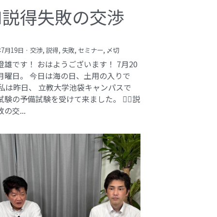
️‍♂️説得失敗の交渉
年7月19日
·
交渉,
説得,
失敗,
セミナー,
〆切
澄雄です！ おはようございます！ 7月20
月曜日。 今日は海の日、土用の入りで
 私は昨日、 立教大学池袋キャンパスで
験の予備試験を受けて来ました。 🕵️‍♂️説
の交...