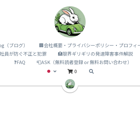
i log（ブログ）
🏢会社概要・プライバシーポリシー・プロフィ
️社員が防ぐ不正と犯罪
🏥限界ギリギリの発達障害事件解説
）
❓FAQ
📮ASK（無料読者登録 or 無料お問い合わせ）
0