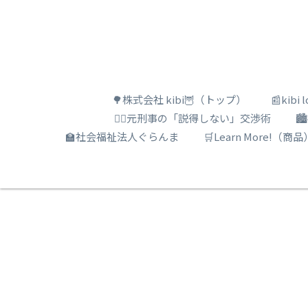
🌳株式会社 kibi🦉（トップ）
📰kib
🕵️‍♂️元刑事の「説得しない」交渉術

🏫社会福祉法人ぐらんま
🛒Learn More!（商品