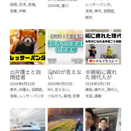
説得,
交渉,
苦情,
レッサーパンダ,
2000年,
豊川
5 教育・マネジメント・学修 20冊
営業,
仲裁
浅草,
事件,
自閉症,
裁判
6 セールス・マーケティング・ビジネスモデ
ル 21冊
7 ライフスタイル・防災・科学技術 12冊
8 アジア・歴史・未来予測 11冊
🎬Dramas(おすすめの小説・漫画・ドラマ・
映画)
⚖️弁護士と自
🤐NOが言えな
💢嫉妬に疲れ
閉症者
い
た現代人が
2026年6月22日
·
2026年5月25日
·
2026年5月17日
·
事件,
弁護士,
自閉症,
NO,
言えない,
嫉妬,
疲れた,
現代人,
浅草,
レッサーパンダ
つながり,
薬物,
犯罪
手足,
運動