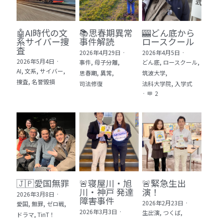
🤖AI時代の文
📚思春期異常
🎰どん底から
系サイバー捜
事件解読
ロースクール
査
2026年4月29日
·
2026年4月5日
·
2026年5月4日
·
事件,
母子分離,
どん底,
ロースクール,
AI,
文系,
サイバー,
思春期,
異常,
筑波大学,
捜査,
名誉毀損
司法修復
法科大学院,
入学式
·
2
🇯🇵愛国無罪
🚨寝屋川・旭
🚨緊急生出
川・神戸 発達
演！
2026年3月8日
·
障害事件
2026年2月23日
·
愛国,
無罪,
ゼロ戦,
2026年3月3日
·
生出演,
つくば,
ドラマ,
TinT！