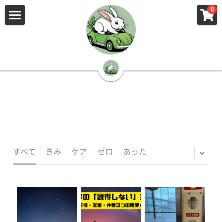
×
×
0
ストアカテゴリー
ブログカテゴリー
🌳株式会社 kibi🦉（トップ）
すべてのカテゴリー
すべてのカテゴリ
📰kibi log（ブログ）
🏢会社概要・プライバシーポリシー・プロフィ
ール・実績
📚元刑事が見た発達障害
🏢Your Team（会社概要）
㊙️Privacy Policy（プライバシーポリシー）
🕵️‍♂️元刑事の「説得しない」交渉術
すべて
きみ
ケア
ゼロ
あった
📸Who am I?（プロフィール）
🏙️社員が防ぐ不正と犯罪
🔍insight（実績）
🏥限界ギリギリの発達障害事件解説
🙌自傷・他害・パニックは防げますか？