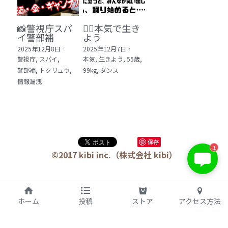
📸警視庁スパ
❤️‍🔥本気で生き
イ警部補
よう
2025年12月8日
·
2025年12月7日
·
警視庁,
スパイ,
本気,
生きよう,
55歳,
警部補,
トクリュウ,
99kg,
ダンス
情報漏洩
KIBI 榎本澄雄
保存
1
お問い合わせは今すぐ👉
©2017 kibi inc.（株式会社 kibi）
ホーム
投稿
ストア
アクセス方法