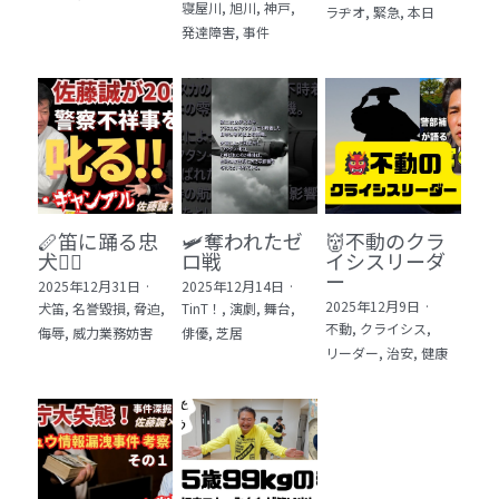
寝屋川,
旭川,
神戸,
ラヂオ,
緊急,
本日
発達障害,
事件
🪈笛に踊る忠
🛩️奪われたゼ
👹不動のクラ
犬🐕‍🦺
ロ戦
イシスリーダ
ー
2025年12月31日
·
2025年12月14日
·
2025年12月9日
·
犬笛,
名誉毀損,
脅迫,
TinT！,
演劇,
舞台,
不動,
クライシス,
侮辱,
威力業務妨害
俳優,
芝居
リーダー,
治安,
健康