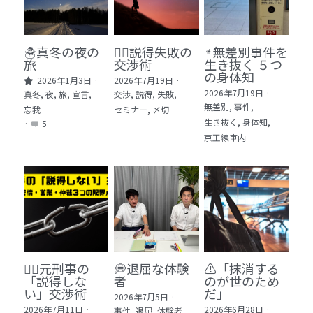
🏫社会福祉法人ぐらんま
🛒Learn More!（商品）
☃️真冬の夜の
🕵️‍♂️説得失敗の
🃏無差別事件を
旅
交渉術
生き抜く ５つ
❓FAQ
の身体知
2026年1月3日
·
2026年7月19日
·
2026年7月19日
·
真冬,
夜,
旅,
宣言,
交渉,
説得,
失敗,
📮ASK（無料読者登録 or 無料お問い合わせ）
無差別,
事件,
忘我
セミナー,
〆切
生き抜く,
身体知,
·
5
📚100冊の「本は飲み物」
京王線車内
📚 100冊の「本は飲み物」index
ログイン
/
登録
1 クレーム・犯罪・説得交渉 23冊
検索
2 発達障害・精神疾患・ケア 29冊
日本語
🙅‍♂️元刑事の
💭退屈な体験
⚠️「抹消する
3 身体知・非言語・情動 13冊
日本語
「説得しな
者
のが世のため
い」交渉術
だ」​
2026年7月5日
·
4 創作・芸術・神秘 30冊
2026年7月11日
·
2026年6月28日
·
事件,
退屈,
体験者,