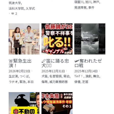
寝屋川,
旭川,
神戸,
筑波大学,
発達障害,
事件
法科大学院,
入学式
·
2
🚨緊急生出
🪈笛に踊る忠
🛩️奪われたゼ
演！
犬🐕‍🦺
ロ戦
2026年2月23日
·
2025年12月31日
·
2025年12月14日
·
生出演,
つくば,
犬笛,
名誉毀損,
脅迫,
TinT！,
演劇,
舞台,
ラヂオ,
緊急,
本日
侮辱,
威力業務妨害
俳優,
芝居