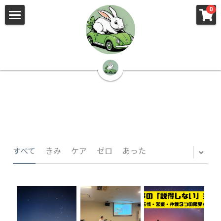
×
×
0
ストアカテゴリー
ブログカテゴリー
🌳株式会社 kibi🦉（トップ）
すべてのカテゴリー
すべてのカテゴリ
📰kibi log（ブログ）
🏢会社概要・プライバシーポリシー・プロフィ
ール・実績
📚元刑事が見た発達障害
🏢Your Team（会社概要）
㊙️Privacy Policy（プライバシーポリシー）
🕵️‍♂️元刑事の「説得しない」交渉術
すべて
きみ
ケア
ゼロ
あった
📸Who am I?（プロフィール）
🏙️社員が防ぐ不正と犯罪
🔍insight（実績）
🏥限界ギリギリの発達障害事件解説
🙌自傷・他害・パニックは防げますか？