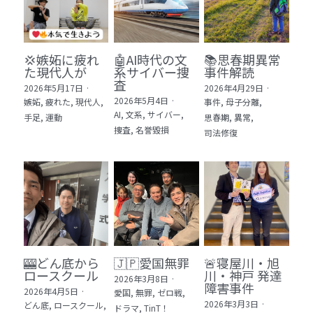
💢嫉妬に疲れ
🤖AI時代の文
📚思春期異常
た現代人が
系サイバー捜
事件解読
査
2026年5月17日
·
2026年4月29日
·
2026年5月4日
·
嫉妬,
疲れた,
現代人,
事件,
母子分離,
AI,
文系,
サイバー,
手足,
運動
思春期,
異常,
捜査,
名誉毀損
司法修復
🎰どん底から
🇯🇵愛国無罪
🚨寝屋川・旭
ロースクール
川・神戸 発達
2026年3月8日
·
障害事件
2026年4月5日
·
愛国,
無罪,
ゼロ戦,
2026年3月3日
·
どん底,
ロースクール,
ドラマ,
TinT！