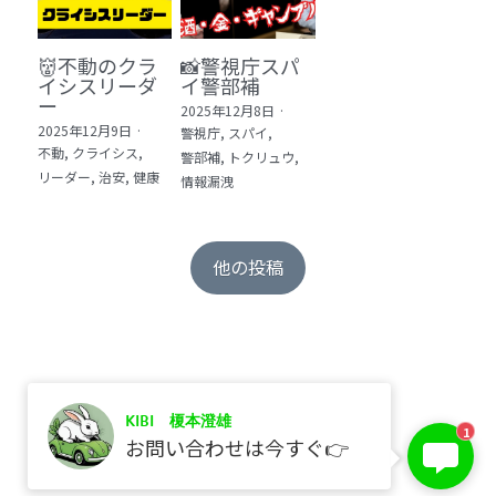
👹不動のクラ
📸警視庁スパ
イシスリーダ
イ警部補
ー
2025年12月8日
·
2025年12月9日
·
警視庁,
スパイ,
不動,
クライシス,
警部補,
トクリュウ,
リーダー,
治安,
健康
情報漏洩
他の投稿
KIBI 榎本澄雄
保存
1
お問い合わせは今すぐ👉
©2017 kibi inc.（株式会社 kibi）