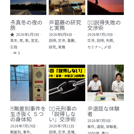
🏫社会福祉法人ぐらんま
🛒Learn More!（商品）
☃️真冬の夜の
💭葛藤の研究
🕵️‍♂️説得失敗の
旅
と実務
交渉術
❓FAQ
2026年1月3日
·
2026年8月6日
·
2026年7月19日
·
真冬,
夜,
旅,
宣言,
説得,
交渉,
葛藤,
交渉,
説得,
失敗,
📮ASK（無料読者登録 or 無料お問い合わせ）
忘我
研究,
実務
セミナー,
〆切
·
5
📚100冊の「本は飲み物」
📚 100冊の「本は飲み物」index
ログイン
/
登録
1 クレーム・犯罪・説得交渉 23冊
検索
2 発達障害・精神疾患・ケア 29冊
日本語
🃏無差別事件を
🙅‍♂️元刑事の
💭退屈な体験
生き抜く ５つ
「説得しな
者
3 身体知・非言語・情動 13冊
日本語
の身体知
い」交渉術
2026年7月5日
·
2026年7月19日
·
2026年7月11日
·
事件,
退屈,
体験者,
4 創作・芸術・神秘 30冊
無差別,
事件,
説得,
交渉,
苦情,
2000年,
豊川