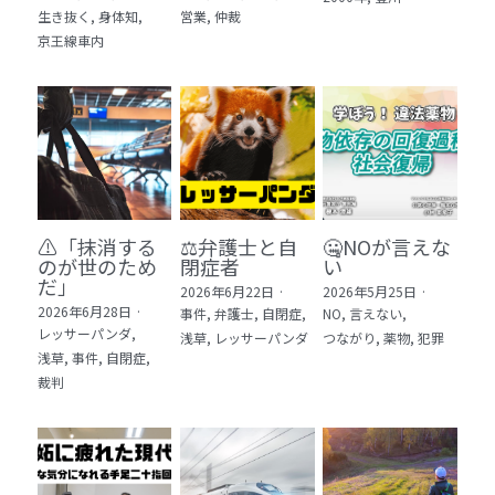
生き抜く,
身体知,
営業,
仲裁
5 教育・マネジメント・学修 20冊
京王線車内
6 セールス・マーケティング・ビジネスモデ
ル 21冊
7 ライフスタイル・防災・科学技術 12冊
8 アジア・歴史・未来予測 11冊
⚠️「抹消する
⚖️弁護士と自
🤐NOが言えな
🎬Dramas(おすすめの小説・漫画・ドラマ・
のが世のため
閉症者
い
映画)
だ」​
2026年6月22日
·
2026年5月25日
·
2026年6月28日
·
事件,
弁護士,
自閉症,
NO,
言えない,
レッサーパンダ,
浅草,
レッサーパンダ
つながり,
薬物,
犯罪
浅草,
事件,
自閉症,
裁判