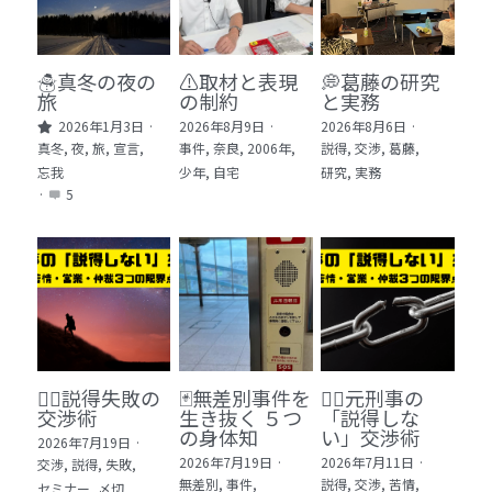
🏫社会福祉法人ぐらんま
🛒Learn More!（商品）
☃️真冬の夜の
⚠️取材と表現
💭葛藤の研究
旅
の制約
と実務
❓FAQ
2026年1月3日
·
2026年8月9日
·
2026年8月6日
·
真冬,
夜,
旅,
宣言,
事件,
奈良,
2006年,
説得,
交渉,
葛藤,
📮ASK（無料読者登録 or 無料お問い合わせ）
忘我
少年,
自宅
研究,
実務
·
5
📚100冊の「本は飲み物」
📚 100冊の「本は飲み物」index
ログイン
/
登録
1 クレーム・犯罪・説得交渉 23冊
検索
2 発達障害・精神疾患・ケア 29冊
日本語
🕵️‍♂️説得失敗の
🃏無差別事件を
🙅‍♂️元刑事の
交渉術
生き抜く ５つ
「説得しな
3 身体知・非言語・情動 13冊
日本語
の身体知
い」交渉術
2026年7月19日
·
2026年7月19日
·
2026年7月11日
·
交渉,
説得,
失敗,
4 創作・芸術・神秘 30冊
無差別,
事件,
説得,
交渉,
苦情,
セミナー,
〆切