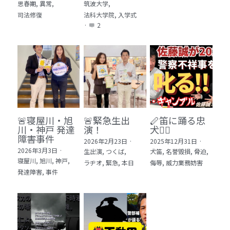
思春期,
異常,
筑波大学,
司法修復
法科大学院,
入学式
·
2
🚨寝屋川・旭
🚨緊急生出
🪈笛に踊る忠
川・神戸 発達
演！
犬🐕‍🦺
障害事件
2026年2月23日
·
2025年12月31日
·
2026年3月3日
·
生出演,
つくば,
犬笛,
名誉毀損,
脅迫,
寝屋川,
旭川,
神戸,
ラヂオ,
緊急,
本日
侮辱,
威力業務妨害
発達障害,
事件