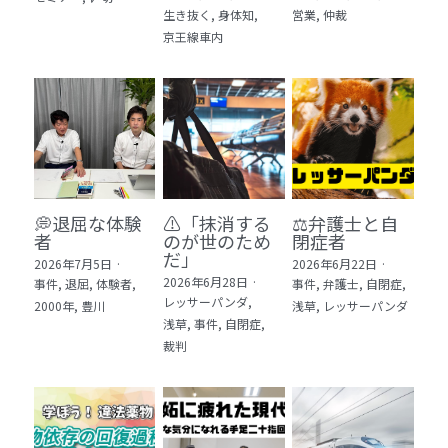
生き抜く,
身体知,
営業,
仲裁
5 教育・マネジメント・学修 20冊
京王線車内
6 セールス・マーケティング・ビジネスモデ
ル 21冊
7 ライフスタイル・防災・科学技術 12冊
8 アジア・歴史・未来予測 11冊
💭退屈な体験
⚠️「抹消する
⚖️弁護士と自
🎬Dramas(おすすめの小説・漫画・ドラマ・
者
のが世のため
閉症者
映画)
だ」​
2026年7月5日
·
2026年6月22日
·
2026年6月28日
·
事件,
退屈,
体験者,
事件,
弁護士,
自閉症,
レッサーパンダ,
2000年,
豊川
浅草,
レッサーパンダ
浅草,
事件,
自閉症,
裁判