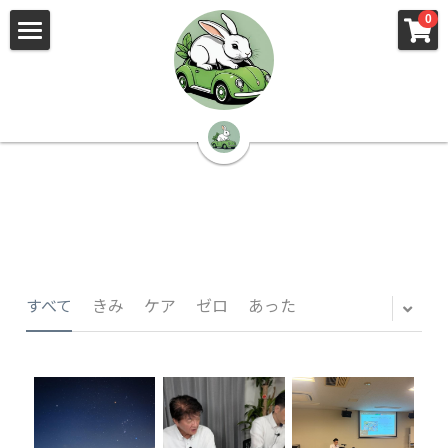
×
×
0
ストアカテゴリー
ブログカテゴリー
🌳株式会社 kibi🦉（トップ）
すべてのカテゴリー
すべてのカテゴリ
📰kibi log（ブログ）
🏢会社概要・プライバシーポリシー・プロフィ
ール・実績
📚元刑事が見た発達障害
🏢Your Team（会社概要）
㊙️Privacy Policy（プライバシーポリシー）
🕵️‍♂️元刑事の「説得しない」交渉術
すべて
きみ
ケア
ゼロ
あった
📸Who am I?（プロフィール）
🏙️社員が防ぐ不正と犯罪
🔍insight（実績）
🏥限界ギリギリの発達障害事件解説
🙌自傷・他害・パニックは防げますか？