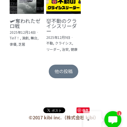
🛩️奪われたゼ
👹不動のクラ
ロ戦
イシスリーダ
ー
2025年12月14日
·
2025年12月9日
·
TinT！,
演劇,
舞台,
不動,
クライシス,
俳優,
芝居
リーダー,
治安,
健康
他の投稿
保存
1
©2017 kibi inc.（株式会社 kibi）