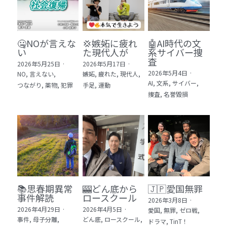
🤐NOが言えな
💢嫉妬に疲れ
🤖AI時代の文
い
た現代人が
系サイバー捜
査
2026年5月25日
·
2026年5月17日
·
2026年5月4日
·
NO,
言えない,
嫉妬,
疲れた,
現代人,
AI,
文系,
サイバー,
つながり,
薬物,
犯罪
手足,
運動
捜査,
名誉毀損
📚思春期異常
🎰どん底から
🇯🇵愛国無罪
事件解読
ロースクール
2026年3月8日
·
2026年4月29日
·
2026年4月5日
·
愛国,
無罪,
ゼロ戦,
事件,
母子分離,
どん底,
ロースクール,
ドラマ,
TinT！