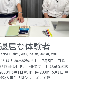
退屈な体験者
年7月5日
·
事件,
退屈,
体験者,
2000年,
豊川
にちは！ 榎本澄雄です！ 7月5日、日曜
 7月7日は七夕、小暑です。 💭退屈な体験
2000年5月1日豊川事件​ 2000年5月1日 豊
婦殺人事件 5回シリーズにて深...