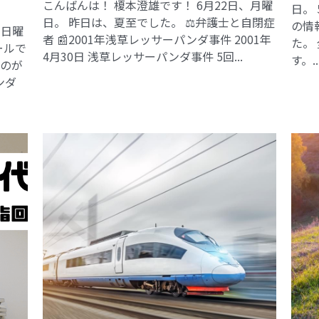
こんばんは！ 榎本澄雄です！ 6月22日、月曜
日。
日。 昨日は、夏至でした。 ⚖️弁護士と自閉症
の情
、日曜
者 📰2001年浅草レッサーパンダ事件​ 2001年
た。
ールで
4月30日 浅草レッサーパンダ事件 5回...
す。..
るのが
ンダ