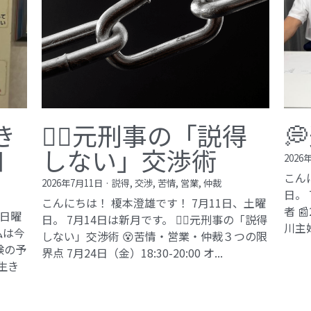
き
🙅‍♂️元刑事の「説得

知
しない」交渉術
2026
こん
2026年7月11日
·
説得,
交渉,
苦情,
営業,
仲裁
日。
こんにちは！ 榎本澄雄です！ 7月11日、土曜
者 
、日曜
日。 7月14日は新月です。 🙅‍♂️元刑事の「説得
川主
私は今
しない」交渉術 😵苦情・営業・仲裁３つの限
験の予
界点 7月24日（金）18:30-20:00 オ...
生き