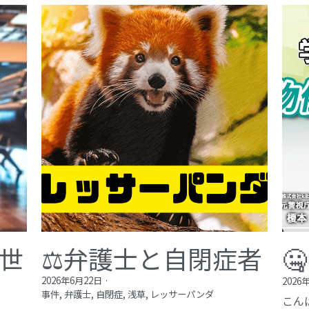
が世
⚖️弁護士と自閉症者

2026年6月22日
·
2026
事件,
弁護士,
自閉症,
浅草,
レッサーパンダ
こん