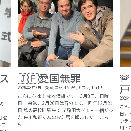
ス
🇯🇵愛国無罪

戸
2026年3月8日
·
愛国,
無罪,
ゼロ戦,
ドラマ,
TinT！
こんにちは！ 榎本澄雄です。 3月8日、日曜
2026
日。 来週、3月20日は春分です。 昨年12月21
式
·
こん
日 私の高校同級生で 早稲田大学でも一緒だっ
日。
た 佐川和正くんのお芝居を観ました。 こち
日曜
ラヂ
ら...
らロー
川・