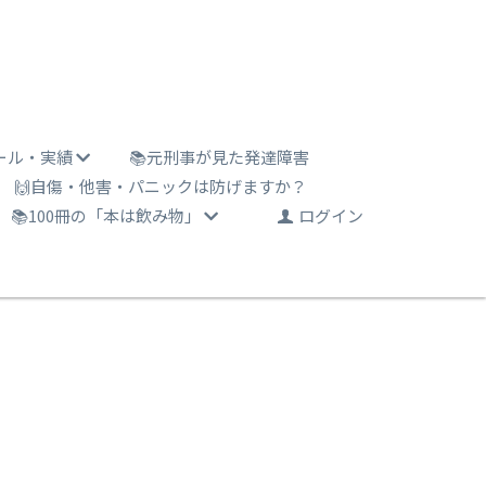
ール・実績
📚元刑事が見た発達障害
🙌自傷・他害・パニックは防げますか？
📚100冊の「本は飲み物」
ログイン