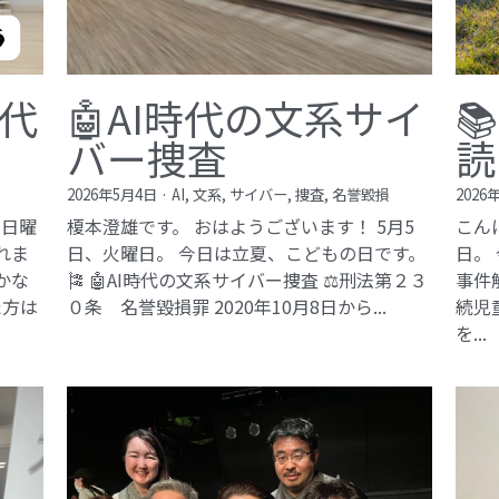
現代
🤖AI時代の文系サイ

バー捜査
読
2026年5月4日
·
AI,
文系,
サイバー,
捜査,
名誉毀損
2026
、日曜
榎本澄雄です。 おはようございます！ 5月5
こん
れま
日、火曜日。 今日は立夏、こどもの日です。
日。
豊かな
🎏 🤖AI時代の文系サイバー捜査 ⚖️刑法第２３
事件
た方は
０条 名誉毀損罪​ 2020年10月8日から...
続児
を...