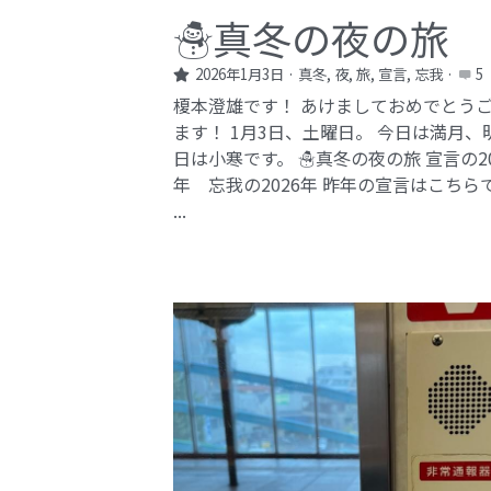
☃️真冬の夜の旅
2026年1月3日
·
真冬,
夜,
旅,
宣言,
忘我
·
5
榎本澄雄です！ あけましておめでとう
ます！ 1月3日、土曜日。 今日は満月、
日は小寒です。 ☃️真冬の夜の旅 宣言の20
年 忘我の2026年​ 昨年の宣言はこちら
...