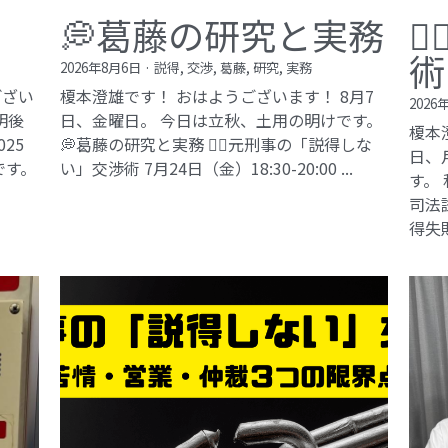
💭葛藤の研究と実務

術
2026年8月6日
·
説得,
交渉,
葛藤,
研究,
実務
ござい
榎本澄雄です！ おはようございます！ 8月7
2026
明後
日、金曜日。 今日は立秋、土用の明けです。
榎本
25
💭葛藤の研究と実務 🕵️‍♂️元刑事の「説得しな
日、
です。
い」交渉術​ 7月24日（金）18:30-20:00 ...
す。
司法試
得失敗