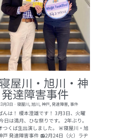
寝屋川・旭川・神
 発達障害事件
年3月3日
·
寝屋川,
旭川,
神戸,
発達障害,
事件
ばんは！ 榎本澄雄です！ 3月3日、火曜
 今日は満月、ひな祭りです。 2年ぶり。
オつくば生出演しました。 🚨寝屋川・旭
神戸 発達障害事件 📻2月24日（火）ラヂ