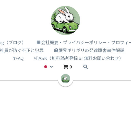
i log（ブログ）
🏢会社概要・プライバシーポリシー・プロフィ
️社員が防ぐ不正と犯罪
🏥限界ギリギリの発達障害事件解説
）
❓FAQ
📮ASK（無料読者登録 or 無料お問い合わせ）
0