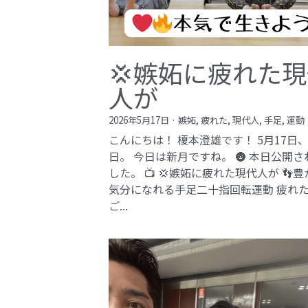
💢嫉妬に疲れた
人が
2026年5月17日
·
嫉妬,
疲れた,
現代人,
手足,
運動
こんにちは！ 榎本澄雄です！ 5月17日
日。 今日は新月ですね。 🌚 本日公開さ
した。 📺 💢嫉妬に疲れた現代人が 👣
気分になれる手足二十指回転運動 疲れ
ご...