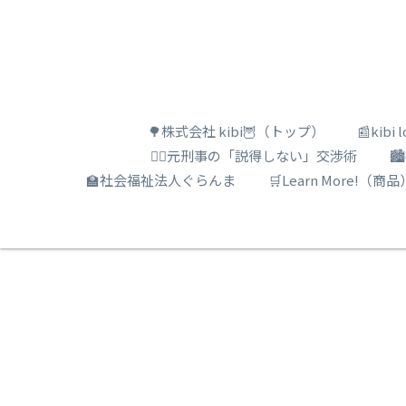
🌳株式会社 kibi🦉（トップ）
📰kib
🕵️‍♂️元刑事の「説得しない」交渉術

🏫社会福祉法人ぐらんま
🛒Learn More!（商品