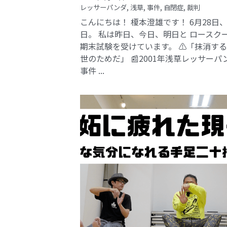
レッサーパンダ,
浅草,
事件,
自閉症,
裁判
こんにちは！ 榎本澄雄です！ 6月28日
日。 私は昨日、今日、明日と ロースク
期末試験を受けています。 ⚠️「抹消す
世のためだ」 📰2001年浅草レッサーパ
事件​ ...