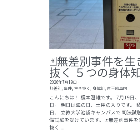
🃏無差別事件を生
抜く ５つの身体
2026年7月19日
·
無差別,
事件,
生き抜く,
身体知,
京王線車内
こんにちは！ 榎本澄雄です。 7月19日
日。 明日は海の日、土用の入りです。 
日、 立教大学池袋キャンパスで 司法試
備試験を受けています。 🃏無差別事件を
抜く ...