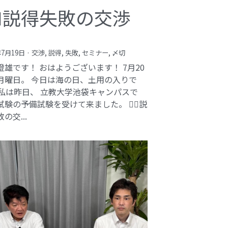
️‍♂️説得失敗の交渉
年7月19日
·
交渉,
説得,
失敗,
セミナー,
〆切
澄雄です！ おはようございます！ 7月20
月曜日。 今日は海の日、土用の入りで
 私は昨日、 立教大学池袋キャンパスで
験の予備試験を受けて来ました。 🕵️‍♂️説
の交...