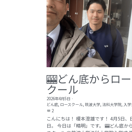
🎰どん底からロー
クール
2026年4月5日
·
どん底,
ロースクール,
筑波大学,
法科大学院,
入学
2
こんにちは！ 榎本澄雄です！ 4月5日、
日。 今日は「晴明」です。 🎰どん底か