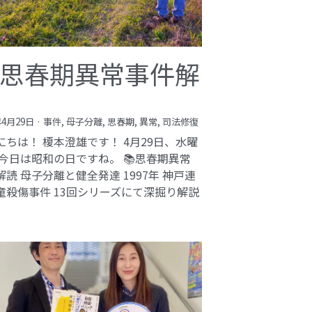
思春期異常事件解
年4月29日
·
事件,
母子分離,
思春期,
異常,
司法修復
にちは！ 榎本澄雄です！ 4月29日、水曜
 今日は昭和の日ですね。 📚思春期異常
解読 母子分離と健全発達 1997年 神戸連
童殺傷事件 13回シリーズにて深掘り解説