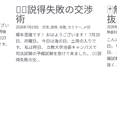
🕵️‍♂️説得失敗の交渉

術
抜
ござい
2026
2026年7月19日
·
交渉,
説得,
失敗,
セミナー,
〆切
明後
無差別
榎本澄雄です！ おはようございます！ 7月20
25
こん
日、月曜日。 今日は海の日、土用の入りで
です。
日。
す。 私は昨日、 立教大学池袋キャンパスで
日、
司法試験の予備試験を受けて来ました。 🕵️‍♂️説
備試
得失敗の交...
抜く .