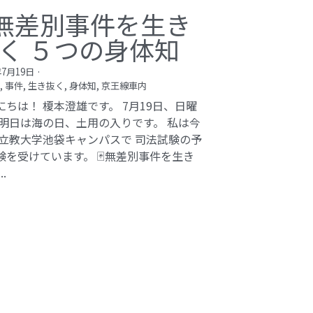
無差別事件を生き
く ５つの身体知
年7月19日
·
,
事件,
生き抜く,
身体知,
京王線車内
にちは！ 榎本澄雄です。 7月19日、日曜
 明日は海の日、土用の入りです。 私は今
 立教大学池袋キャンパスで 司法試験の予
験を受けています。 🃏無差別事件を生き
..