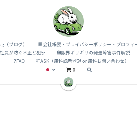
i log（ブログ）
🏢会社概要・プライバシーポリシー・プロフィ
️社員が防ぐ不正と犯罪
🏥限界ギリギリの発達障害事件解説
）
❓FAQ
📮ASK（無料読者登録 or 無料お問い合わせ）
0