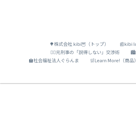
🌳株式会社 kibi🦉（トップ）
📰kib
🕵️‍♂️元刑事の「説得しない」交渉術

🏫社会福祉法人ぐらんま
🛒Learn More!（商品