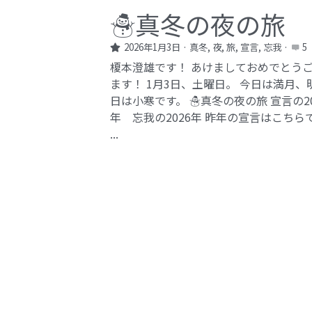
☃️真冬の夜の旅
2026年1月3日
·
真冬,
夜,
旅,
宣言,
忘我
·
5
榎本澄雄です！ あけましておめでとう
ます！ 1月3日、土曜日。 今日は満月、
日は小寒です。 ☃️真冬の夜の旅 宣言の20
年 忘我の2026年​ 昨年の宣言はこちら
...