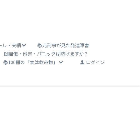
ール・実績
📚元刑事が見た発達障害
🙌自傷・他害・パニックは防げますか？
📚100冊の「本は飲み物」
ログイン