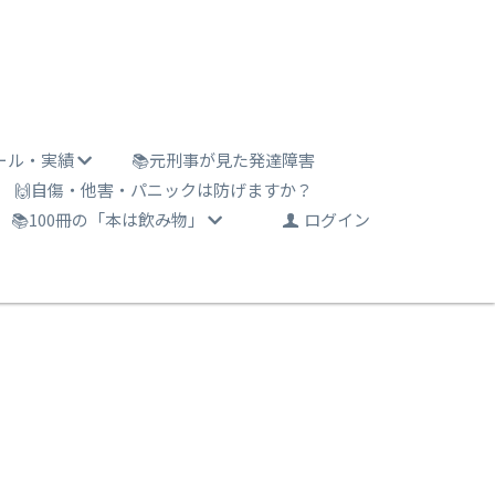
ール・実績
📚元刑事が見た発達障害
🙌自傷・他害・パニックは防げますか？
📚100冊の「本は飲み物」
ログイン