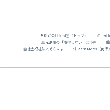
🌳株式会社 kibi🦉（トップ）
📰kib
🕵️‍♂️元刑事の「説得しない」交渉術

🏫社会福祉法人ぐらんま
🛒Learn More!（商品