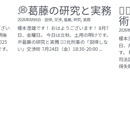
💭葛藤の研究と実務

術
2026年8月6日
·
説得,
交渉,
葛藤,
研究,
実務
ござい
榎本澄雄です！ おはようございます！ 8月7
2026
明後
日、金曜日。 今日は立秋、土用の明けです。
榎本
25
💭葛藤の研究と実務 🕵️‍♂️元刑事の「説得しな
日、
です。
い」交渉術​ 7月24日（金）18:30-20:00 ...
す。
司法試
得失敗
©2017 ki