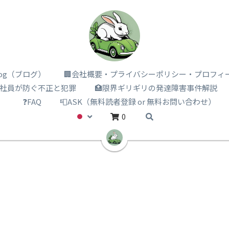
i log（ブログ）
🏢会社概要・プライバシーポリシー・プロフィ
️社員が防ぐ不正と犯罪
🏥限界ギリギリの発達障害事件解説
）
❓FAQ
📮ASK（無料読者登録 or 無料お問い合わせ）
0