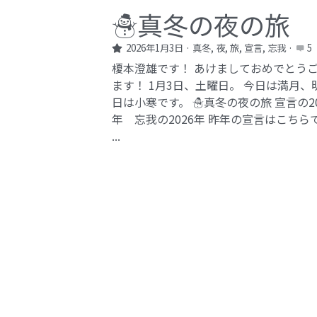
☃️真冬の夜の旅
2026年1月3日
·
真冬,
夜,
旅,
宣言,
忘我
·
5
榎本澄雄です！ あけましておめでとう
ます！ 1月3日、土曜日。 今日は満月、
日は小寒です。 ☃️真冬の夜の旅 宣言の20
年 忘我の2026年​ 昨年の宣言はこちら
...
保存