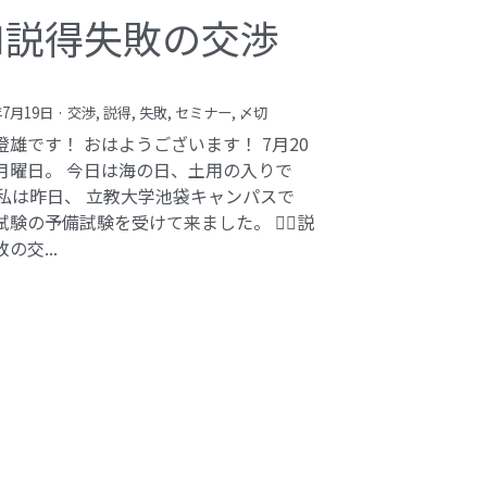
️‍♂️説得失敗の交渉
年7月19日
·
交渉,
説得,
失敗,
セミナー,
〆切
澄雄です！ おはようございます！ 7月20
月曜日。 今日は海の日、土用の入りで
 私は昨日、 立教大学池袋キャンパスで
験の予備試験を受けて来ました。 🕵️‍♂️説
の交...
bi inc.（株式会社 kibi）