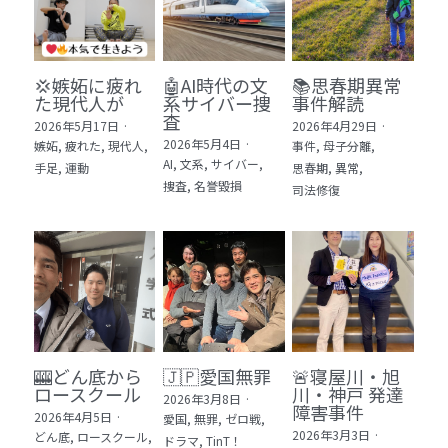
💢嫉妬に疲れ
🤖AI時代の文
📚思春期異常
た現代人が
系サイバー捜
事件解読
査
2026年5月17日
·
2026年4月29日
·
2026年5月4日
·
嫉妬,
疲れた,
現代人,
事件,
母子分離,
AI,
文系,
サイバー,
手足,
運動
思春期,
異常,
捜査,
名誉毀損
司法修復
🎰どん底から
🇯🇵愛国無罪
🚨寝屋川・旭
ロースクール
川・神戸 発達
2026年3月8日
·
障害事件
2026年4月5日
·
愛国,
無罪,
ゼロ戦,
2026年3月3日
·
どん底,
ロースクール,
ドラマ,
TinT！