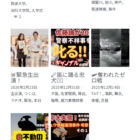
寝屋川,
旭川,
神戸,
筑波大学,
発達障害,
事件
法科大学院,
入学式
·
2
🚨緊急生出
🪈笛に踊る忠
🛩️奪われたゼ
演！
犬🐕‍🦺
ロ戦
2026年2月23日
·
2025年12月31日
·
2025年12月14日
·
生出演,
つくば,
犬笛,
名誉毀損,
脅迫,
TinT！,
演劇,
舞台,
ラヂオ,
緊急,
本日
侮辱,
威力業務妨害
俳優,
芝居