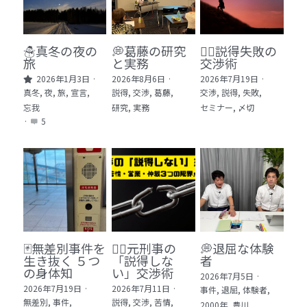
🏫社会福祉法人ぐらんま
🛒Learn More!（商品）
☃️真冬の夜の
💭葛藤の研究
🕵️‍♂️説得失敗の
旅
と実務
交渉術
❓FAQ
2026年1月3日
·
2026年8月6日
·
2026年7月19日
·
真冬,
夜,
旅,
宣言,
説得,
交渉,
葛藤,
交渉,
説得,
失敗,
📮ASK（無料読者登録 or 無料お問い合わせ）
忘我
研究,
実務
セミナー,
〆切
·
5
📚100冊の「本は飲み物」
📚 100冊の「本は飲み物」index
ログイン
/
登録
1 クレーム・犯罪・説得交渉 23冊
検索
2 発達障害・精神疾患・ケア 29冊
日本語
🃏無差別事件を
🙅‍♂️元刑事の
💭退屈な体験
生き抜く ５つ
「説得しな
者
3 身体知・非言語・情動 13冊
日本語
の身体知
い」交渉術
2026年7月5日
·
2026年7月19日
·
2026年7月11日
·
事件,
退屈,
体験者,
4 創作・芸術・神秘 30冊
無差別,
事件,
説得,
交渉,
苦情,
2000年,
豊川