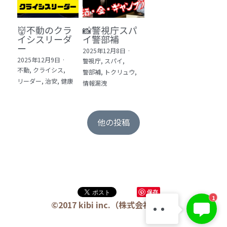
👹不動のクラ
📸警視庁スパ
イシスリーダ
イ警部補
ー
2025年12月8日
·
2025年12月9日
·
警視庁,
スパイ,
不動,
クライシス,
警部補,
トクリュウ,
リーダー,
治安,
健康
情報漏洩
他の投稿
保存
KIBI 榎本澄雄
1
お問い合わせは今すぐ👉
©2017 kibi inc.（株式会社 kibi）