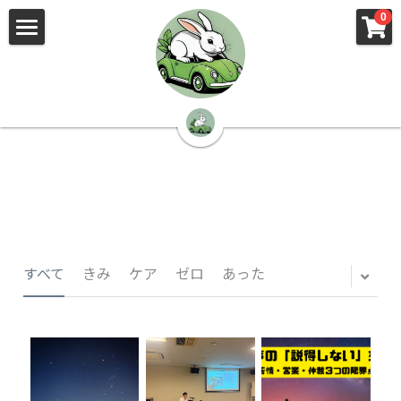
×
×
0
ストアカテゴリー
ブログカテゴリー
🌳株式会社 kibi🦉（トップ）
すべてのカテゴリー
すべてのカテゴリ
📰kibi log（ブログ）
🏢会社概要・プライバシーポリシー・プロフィ
ール・実績
📚元刑事が見た発達障害
🏢Your Team（会社概要）
㊙️Privacy Policy（プライバシーポリシー）
🕵️‍♂️元刑事の「説得しない」交渉術
すべて
きみ
ケア
ゼロ
あった
📸Who am I?（プロフィール）
🏙️社員が防ぐ不正と犯罪
🔍insight（実績）
🏥限界ギリギリの発達障害事件解説
🙌自傷・他害・パニックは防げますか？