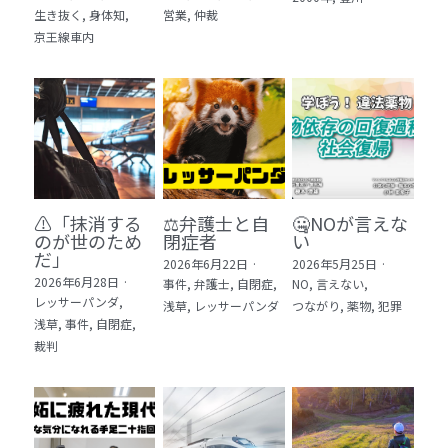
生き抜く,
身体知,
営業,
仲裁
5 教育・マネジメント・学修 20冊
京王線車内
6 セールス・マーケティング・ビジネスモデ
ル 21冊
7 ライフスタイル・防災・科学技術 12冊
8 アジア・歴史・未来予測 11冊
⚠️「抹消する
⚖️弁護士と自
🤐NOが言えな
🎬Dramas(おすすめの小説・漫画・ドラマ・
のが世のため
閉症者
い
映画)
だ」​
2026年6月22日
·
2026年5月25日
·
2026年6月28日
·
事件,
弁護士,
自閉症,
NO,
言えない,
レッサーパンダ,
浅草,
レッサーパンダ
つながり,
薬物,
犯罪
浅草,
事件,
自閉症,
裁判