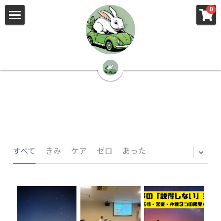
×
×
0
ストアカテゴリー
ブログカテゴリー
🌳株式会社 kibi🦉（トップ）
すべてのカテゴリー
すべてのカテゴリ
📰kibi log（ブログ）
🏢会社概要・プライバシーポリシー・プロフィ
ール・実績
📚元刑事が見た発達障害
🏢Your Team（会社概要）
㊙️Privacy Policy（プライバシーポリシー）
🕵️‍♂️元刑事の「説得しない」交渉術
すべて
きみ
ケア
ゼロ
あった
📸Who am I?（プロフィール）
🏙️社員が防ぐ不正と犯罪
🔍insight（実績）
🏥限界ギリギリの発達障害事件解説
🙌自傷・他害・パニックは防げますか？