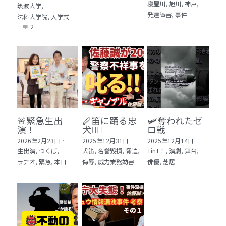
寝屋川,
旭川,
神戸,
筑波大学,
発達障害,
事件
法科大学院,
入学式
·
2
🚨緊急生出
🪈笛に踊る忠
🛩️奪われたゼ
演！
犬🐕‍🦺
ロ戦
2026年2月23日
·
2025年12月31日
·
2025年12月14日
·
生出演,
つくば,
犬笛,
名誉毀損,
脅迫,
TinT！,
演劇,
舞台,
ラヂオ,
緊急,
本日
侮辱,
威力業務妨害
俳優,
芝居