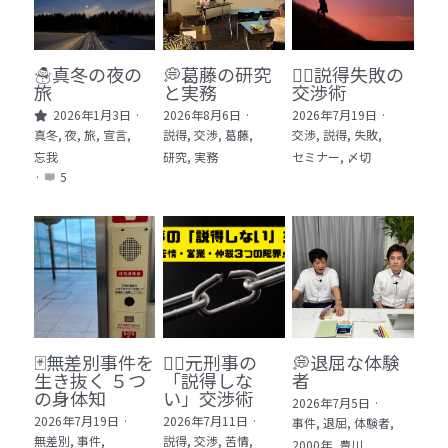
🏫社会福祉法人ぐらんま
🛒Learn More!（商品）
☃️真冬の夜の
💭葛藤の研究
🕵️‍♂️説得失敗の
旅
と実務
交渉術
❓FAQ
2026年1月3日
·
2026年8月6日
·
2026年7月19日
·
真冬,
夜,
旅,
宣言,
説得,
交渉,
葛藤,
交渉,
説得,
失敗,
📮ASK（無料読者登録 or 無料お問い合わせ）
忘我
研究,
実務
セミナー,
〆切
·
5
📚100冊の「本は飲み物」
📚 100冊の「本は飲み物」index
ログイン
/
登録
1 クレーム・犯罪・説得交渉 23冊
検索
2 発達障害・精神疾患・ケア 29冊
日本語
🃏無差別事件を
🙅‍♂️元刑事の
💭退屈な体験
生き抜く ５つ
「説得しな
者
3 身体知・非言語・情動 13冊
日本語
の身体知
い」交渉術
2026年7月5日
·
2026年7月19日
·
2026年7月11日
·
事件,
退屈,
体験者,
4 創作・芸術・神秘 30冊
無差別,
事件,
説得,
交渉,
苦情,
2000年,
豊川