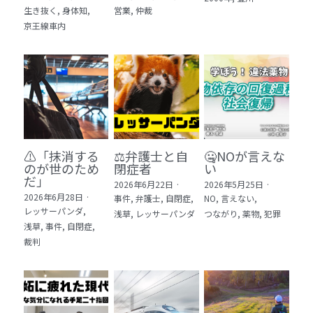
生き抜く,
身体知,
営業,
仲裁
5 教育・マネジメント・学修 20冊
京王線車内
6 セールス・マーケティング・ビジネスモデ
ル 21冊
7 ライフスタイル・防災・科学技術 12冊
8 アジア・歴史・未来予測 11冊
⚠️「抹消する
⚖️弁護士と自
🤐NOが言えな
🎬Dramas(おすすめの小説・漫画・ドラマ・
のが世のため
閉症者
い
映画)
だ」​
2026年6月22日
·
2026年5月25日
·
2026年6月28日
·
事件,
弁護士,
自閉症,
NO,
言えない,
レッサーパンダ,
浅草,
レッサーパンダ
つながり,
薬物,
犯罪
浅草,
事件,
自閉症,
裁判