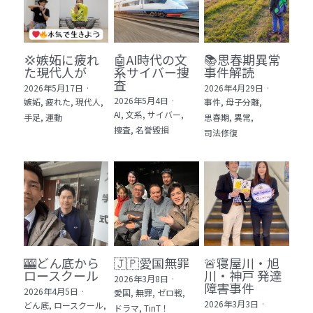
💢嫉妬に疲れ
🤖AI時代の文
📚思春期異常
た現代人が
系サイバー捜
事件解読
査
2026年5月17日
·
2026年4月29日
·
2026年5月4日
·
嫉妬,
疲れた,
現代人,
事件,
母子分離,
AI,
文系,
サイバー,
手足,
運動
思春期,
異常,
捜査,
名誉毀損
司法修復
🎰どん底から
🇯🇵愛国無罪
🚨寝屋川・旭
ロースクール
川・神戸 発達
2026年3月8日
·
障害事件
2026年4月5日
·
愛国,
無罪,
ゼロ戦,
2026年3月3日
·
どん底,
ロースクール,
ドラマ,
TinT！