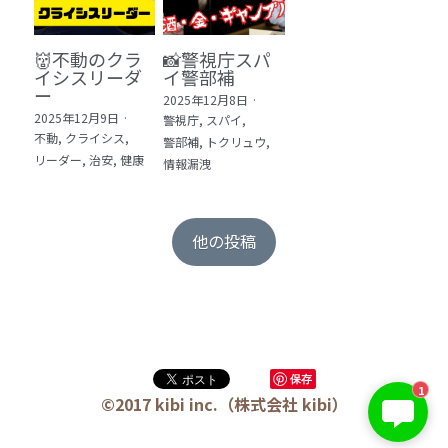
👹不動のクラ
📸警視庁スパ
イシスリーダ
イ警部補
ー
2025年12月8日
·
2025年12月9日
·
警視庁,
スパイ,
不動,
クライシス,
警部補,
トクリュウ,
リーダー,
治安,
健康
情報漏洩
他の投稿
保存
1
©2017 kibi inc.（株式会社 kibi）