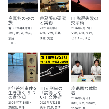
🏫社会福祉法人ぐらんま
🛒Learn More!（商品）
☃️真冬の夜の
💭葛藤の研究
🕵️‍♂️説得失敗の
旅
と実務
交渉術
❓FAQ
2026年1月3日
·
2026年8月6日
·
2026年7月19日
·
真冬,
夜,
旅,
宣言,
説得,
交渉,
葛藤,
交渉,
説得,
失敗,
📮ASK（無料読者登録 or 無料お問い合わせ）
忘我
研究,
実務
セミナー,
〆切
·
5
📚100冊の「本は飲み物」
📚 100冊の「本は飲み物」index
ログイン
/
登録
1 クレーム・犯罪・説得交渉 23冊
検索
2 発達障害・精神疾患・ケア 29冊
日本語
🃏無差別事件を
🙅‍♂️元刑事の
💭退屈な体験
生き抜く ５つ
「説得しな
者
3 身体知・非言語・情動 13冊
日本語
の身体知
い」交渉術
2026年7月5日
·
2026年7月19日
·
2026年7月11日
·
事件,
退屈,
体験者,
4 創作・芸術・神秘 30冊
無差別,
事件,
説得,
交渉,
苦情,
2000年,
豊川