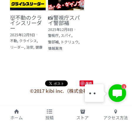
👹不動のクラ
📸警視庁スパ
イシスリーダ
イ警部補
ー
2025年12月8日
·
2025年12月9日
·
警視庁,
スパイ,
不動,
クライシス,
警部補,
トクリュウ,
リーダー,
治安,
健康
情報漏洩
KIBI 榎本澄雄
保存
1
お問い合わせは今すぐ👉
©2017 kibi inc.（株式会社 kibi）
ホーム
投稿
ストア
アクセス方法