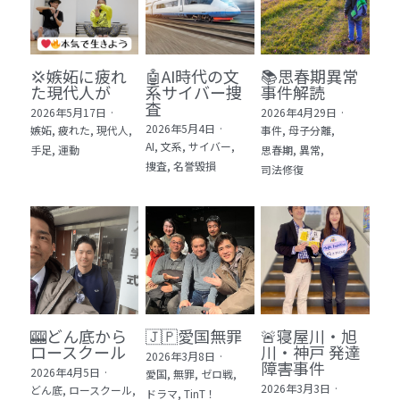
💢嫉妬に疲れ
🤖AI時代の文
📚思春期異常
た現代人が
系サイバー捜
事件解読
査
2026年5月17日
·
2026年4月29日
·
2026年5月4日
·
嫉妬,
疲れた,
現代人,
事件,
母子分離,
AI,
文系,
サイバー,
手足,
運動
思春期,
異常,
捜査,
名誉毀損
司法修復
🎰どん底から
🇯🇵愛国無罪
🚨寝屋川・旭
ロースクール
川・神戸 発達
2026年3月8日
·
障害事件
2026年4月5日
·
愛国,
無罪,
ゼロ戦,
2026年3月3日
·
どん底,
ロースクール,
ドラマ,
TinT！