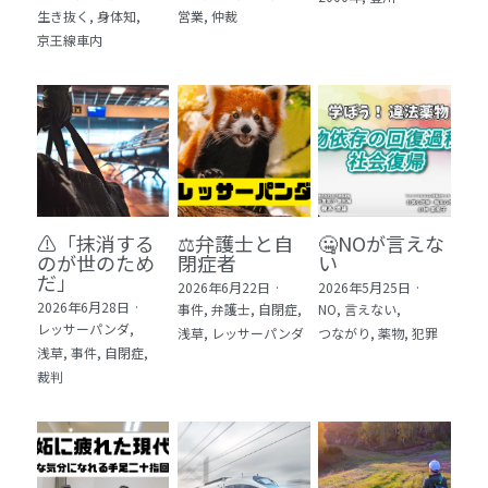
生き抜く,
身体知,
営業,
仲裁
5 教育・マネジメント・学修 20冊
京王線車内
6 セールス・マーケティング・ビジネスモデ
ル 21冊
7 ライフスタイル・防災・科学技術 12冊
8 アジア・歴史・未来予測 11冊
⚠️「抹消する
⚖️弁護士と自
🤐NOが言えな
🎬Dramas(おすすめの小説・漫画・ドラマ・
のが世のため
閉症者
い
映画)
だ」​
2026年6月22日
·
2026年5月25日
·
2026年6月28日
·
事件,
弁護士,
自閉症,
NO,
言えない,
レッサーパンダ,
浅草,
レッサーパンダ
つながり,
薬物,
犯罪
浅草,
事件,
自閉症,
裁判