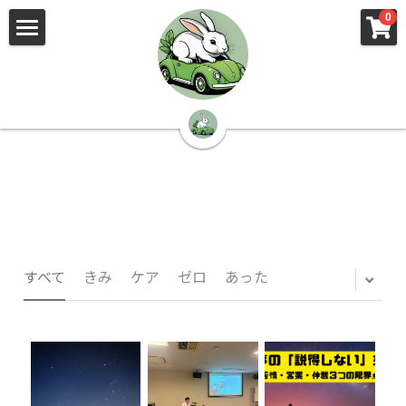
×
×
0
ストアカテゴリー
ブログカテゴリー
🌳株式会社 kibi🦉（トップ）
すべてのカテゴリー
すべてのカテゴリ
📰kibi log（ブログ）
🏢会社概要・プライバシーポリシー・プロフィ
ール・実績
📚元刑事が見た発達障害
🏢Your Team（会社概要）
㊙️Privacy Policy（プライバシーポリシー）
🕵️‍♂️元刑事の「説得しない」交渉術
すべて
きみ
ケア
ゼロ
あった
📸Who am I?（プロフィール）
🏙️社員が防ぐ不正と犯罪
🔍insight（実績）
🏥限界ギリギリの発達障害事件解説
🙌自傷・他害・パニックは防げますか？