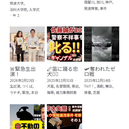
寝屋川,
旭川,
神戸,
筑波大学,
発達障害,
事件
法科大学院,
入学式
·
2
🚨緊急生出
🪈笛に踊る忠
🛩️奪われたゼ
演！
犬🐕‍🦺
ロ戦
2026年2月23日
·
2025年12月31日
·
2025年12月14日
·
生出演,
つくば,
犬笛,
名誉毀損,
脅迫,
TinT！,
演劇,
舞台,
ラヂオ,
緊急,
本日
侮辱,
威力業務妨害
俳優,
芝居