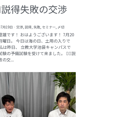
️‍♂️説得失敗の交渉
年7月19日
·
交渉,
説得,
失敗,
セミナー,
〆切
澄雄です！ おはようございます！ 7月20
月曜日。 今日は海の日、土用の入りで
 私は昨日、 立教大学池袋キャンパスで
験の予備試験を受けて来ました。 🕵️‍♂️説
の交...