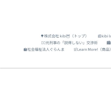
🌳株式会社 kibi🦉（トップ）
📰kib
🕵️‍♂️元刑事の「説得しない」交渉術

🏫社会福祉法人ぐらんま
🛒Learn More!（商品