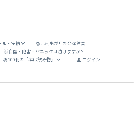
ール・実績
📚元刑事が見た発達障害
🙌自傷・他害・パニックは防げますか？
📚100冊の「本は飲み物」
ログイン