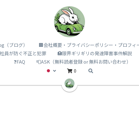
i log（ブログ）
🏢会社概要・プライバシーポリシー・プロフィ
️社員が防ぐ不正と犯罪
🏥限界ギリギリの発達障害事件解説
）
❓FAQ
📮ASK（無料読者登録 or 無料お問い合わせ）
0