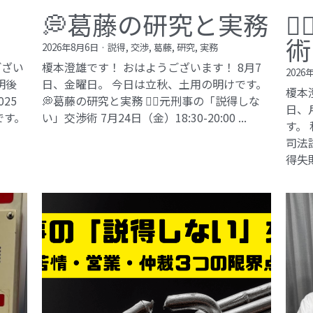
💭葛藤の研究と実務

術
2026年8月6日
·
説得,
交渉,
葛藤,
研究,
実務
ござい
榎本澄雄です！ おはようございます！ 8月7
2026
明後
日、金曜日。 今日は立秋、土用の明けです。
榎本
25
💭葛藤の研究と実務 🕵️‍♂️元刑事の「説得しな
日、
です。
い」交渉術​ 7月24日（金）18:30-20:00 ...
す。
司法試
得失敗