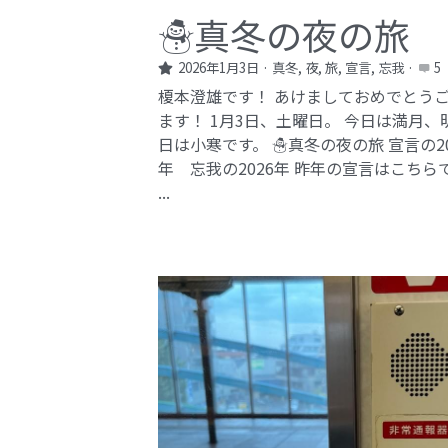
☃️真冬の夜の旅
2026年1月3日
·
真冬,
夜,
旅,
宣言,
忘我
·
5
榎本澄雄です！ あけましておめでとう
ます！ 1月3日、土曜日。 今日は満月、
日は小寒です。 ☃️真冬の夜の旅 宣言の20
年 忘我の2026年​ 昨年の宣言はこちら
...