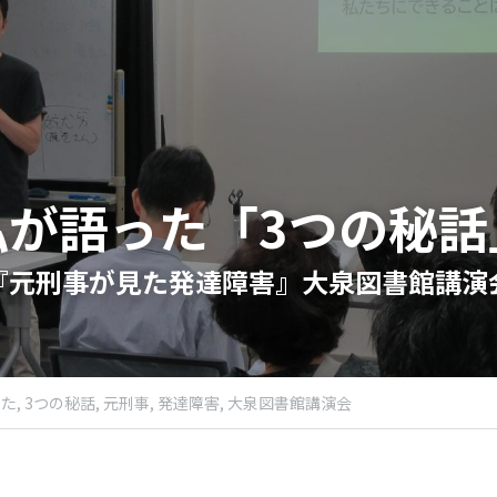
私が語った「3つの秘話
『元刑事が見た発達障害』大泉図書館講演会
た,
3つの秘話,
元刑事,
発達障害,
大泉図書館講演会​