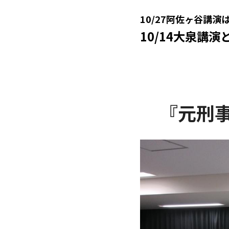
10/27阿佐ヶ谷講演
10/14大泉講
『元刑