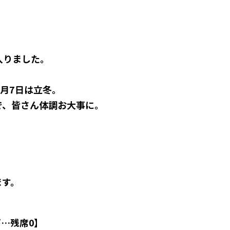
入りました。
1月7日は立冬。
で、皆さん体調お大事に。
ます。
…残席0】