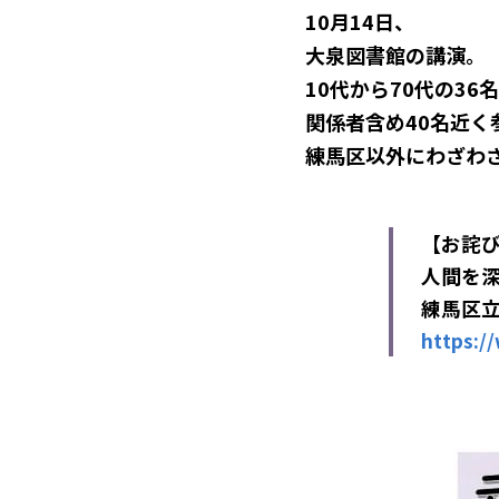
10月14日、
大泉図書館の講演。
10代から70代の
36
関係者含め40名近く
練馬区以外にわざわ
【お詫び
人間を深
練馬区
https:/