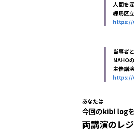
人間を深
練馬区
https:/
当事者
NAHO
主催講
https:/
あなたは
今回のkibi l
両講演のレジ