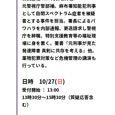
元警視庁警部補。麻布署知能犯刑
事
として自閉スペクトラム症者を被
疑
者とする事件を担当。署長による
パ
ワハラを内部通報、更迭請求し警
視
庁を辞職。特別支援教育等の福
祉現
場に身を置く。著書『元刑事が
見た
発達障害 真剣に共存を考え
る』他。
薬物犯罪対策など危機管理
の講演も
行っている。
日時　10/27(
日
)
受付開始 ： 13:00
13時30分～15時30分（質疑応答含
む）