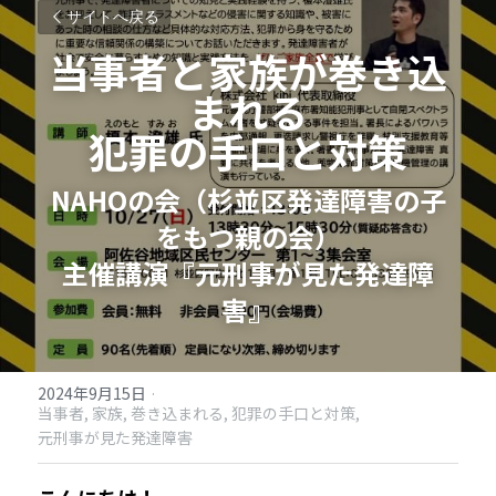
サイトへ戻る
当事者と家族が巻き込
まれる
犯罪の手口と対策
NAHOの会（杉並区発達障害の子
をもつ親の会）
主催講演
『元刑事が見た発達障
害』
2024年9月15日
·
当事者,
家族,
巻き込まれる,
犯罪の手口と対策,
元刑事が見た発達障害