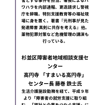
者とする事件を担当。署長によるパ
ワハラを内部通報、更迭請求し警視
庁を辞職。特別支援教育等の福祉現
場に身を置く。著書『元刑事が見た
発達障害 真剣に共存を考える』他。
薬物犯罪対策など危機管理の講演も
行っている。
杉並区障害者地域相談支援セ
ンター
高円寺 「すまいる高円寺」
センター長 藤巻 鉄士氏
生活介護施設勤務を経て、平成９年
より「障害者の就労支援に取り組
む。「福祉と企業をつなぐ支援」に