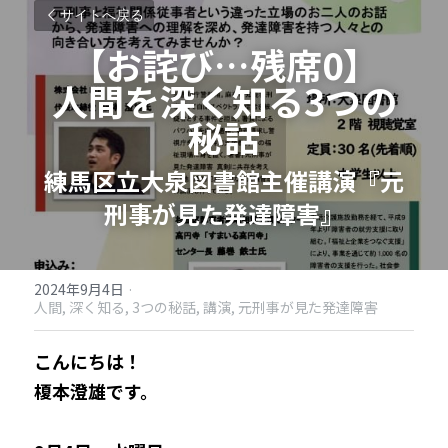
サイトへ戻る
【お詫び…残席0】
人間を深く知る3つの
秘話
練馬区立大泉図書館主催講演『元
刑事が見た発達障害』
2024年9月4日
·
人間,
深く知る,
3つの秘話,
講演,
元刑事が見た発達障害
こんにちは！
榎本澄雄です。