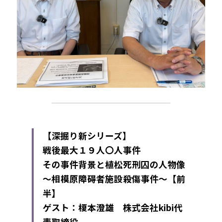
【深掘り新シリーズ】
戦後最大１９人〇人事件
その事件背景と植松死刑囚の人物像
～相模原障碍者施設殺傷事件～【前
半】
ゲスト：榎本澄雄　株式会社kibi代
表取締役