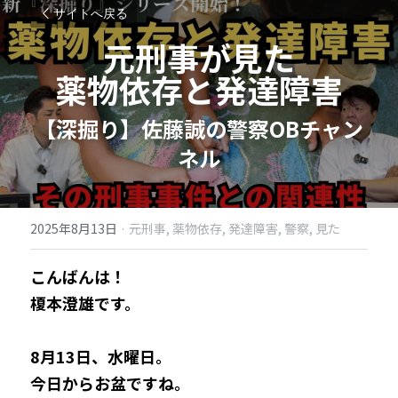
サイトへ戻る
元刑事が見た
薬物依存と発達障害
【深掘り】佐藤誠の警察OBチャン
ネル​
2025年8月13日
·
元刑事,
薬物依存,
発達障害,
警察,
見た
こんばんは！
榎本澄雄です。
8月13日、水曜日。
今日からお盆ですね。