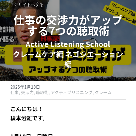
サイトへ戻る
仕事の交渉力がアップ
する7つの聴取術
Active Listening School
クレームケア編 ネゴシエーション
編
2025年1月18日
·
仕事,
交渉力,
聴取術,
アクティブリスニング,
クレーム
こんにちは！
榎本澄雄です。