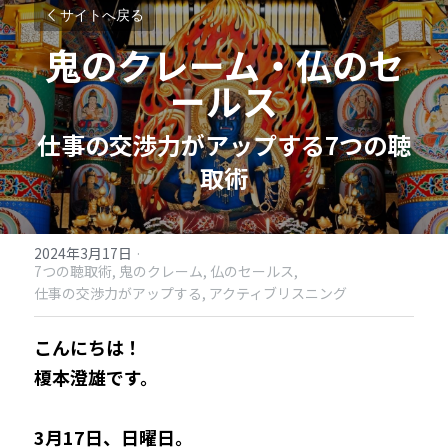
サイトへ戻る
鬼のクレーム・仏のセ
ールス
仕事の交渉力がアップする7つの聴
取術​
2024年3月17日
·
7つの聴取術​,
鬼のクレーム,
仏のセールス,
仕事の交渉力がアップする,
アクティブリスニング
こんにちは！
榎本澄雄です。
3月17日、日曜日。