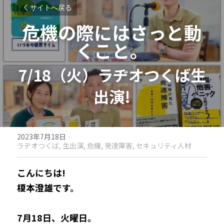
サイトへ戻る
危機の際にはさっと動
くこと。
7/18（火）ラヂオつくば生
出演!​
2023年7月18日
·
ラヂオつくば,
生出演,
危機,
発達障害,
セキュリティ人材
こんにちは!
榎本澄雄です。
7月18日、火曜日。