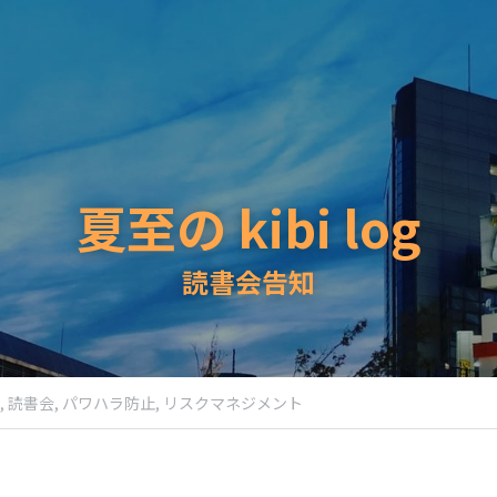
夏至の kibi log
読書会告知
,
読書会,
パワハラ防止,
リスクマネジメント