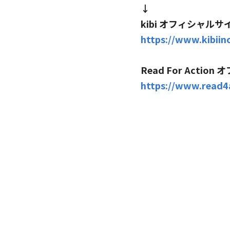
↓
kibi オフィシャルサ
https://www.kibiin
Read For Actio
https://www.read4a