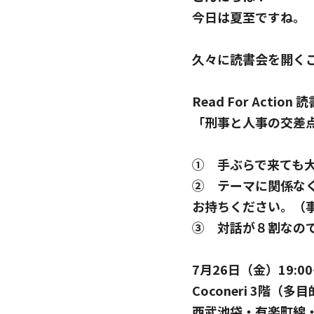
今日は夏至ですね。
久々に読書会を開く
Read For Action 
「刑事と人事の交差
①　手ぶらで来ても
②　テーマに関係なく
お持ちください。（
③　対話が８割なの
7月26日（金）19:00
Coconeri 3階（多
西武池袋・有楽町線