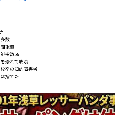
所
報多数
新聞報道
能指数59
檻を恐れて放浪
学校卒の知的障害者」
帳は捨てた