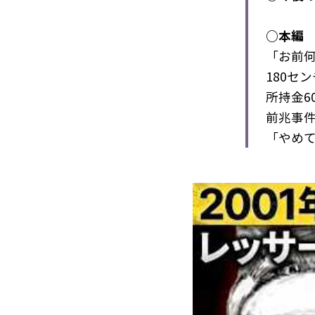
○本編
「お前
180セ
所持金6
前兆事
「やめ