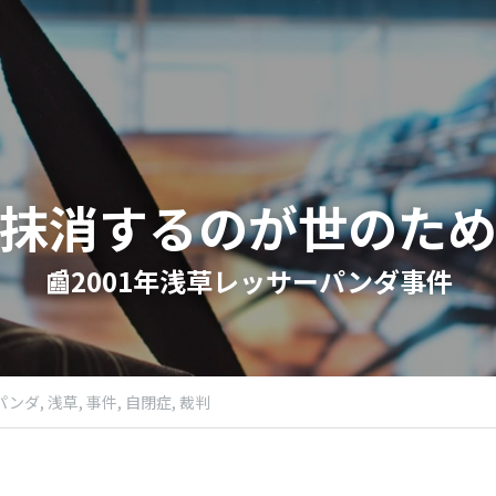
「抹消するのが世のため
📰2001年浅草レッサーパンダ事件​
パンダ,
浅草,
事件,
自閉症,
裁判