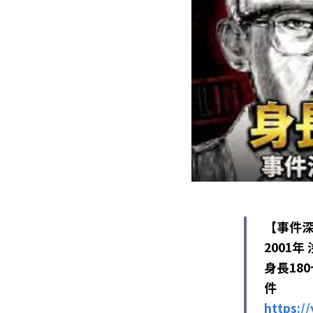
【事件
2001
身長18
件　　
https:/