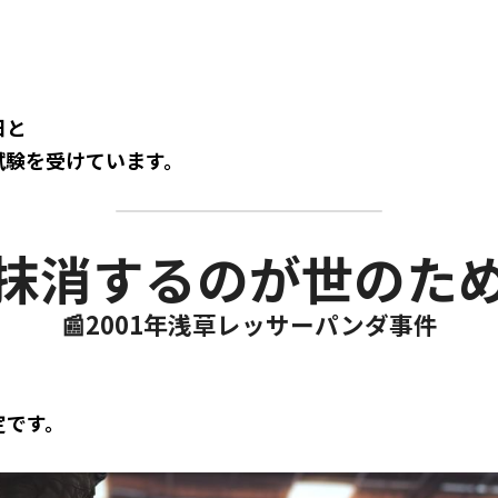
日と
試験を受けています。
「抹消するのが世のた
📰2001年浅草レッサーパンダ事件​
定です。