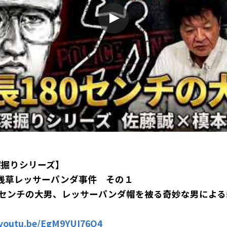
深掘りシリーズ】
年 浅草レッサーパンダ事件　その１
0センチの大男、レッサーパンダ帽を被る奇妙な男によ
/youtu.be/EgM9YUI76O4