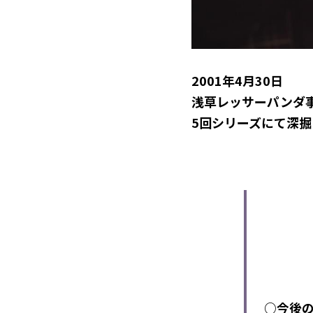
2001
年
4
月
30
日
浅草レッサーパンダ
5回シリーズにて深
○今後