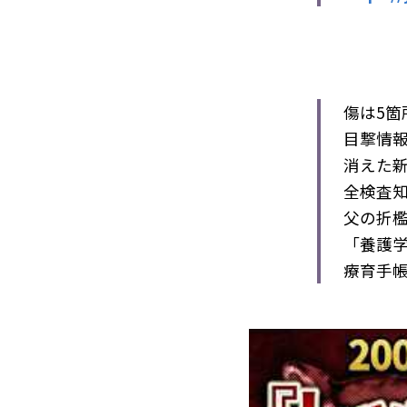
傷は5箇
目撃情
消えた
全検査知
父の折
「養護
療育手