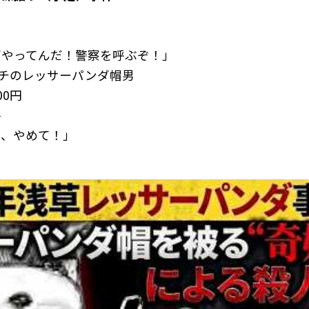
何やってんだ！警察を呼ぶぞ！」
ンチのレッサーパンダ帽男
00円
件
て、やめて！」