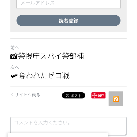
読者登録
前へ
📸警視庁スパイ警部補
次へ
🛩️奪われたゼロ戦
サイトへ戻る
保存