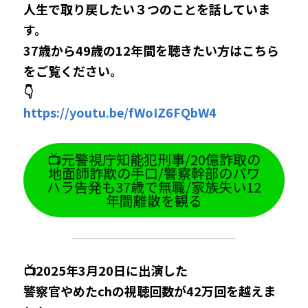
人生で取り戻したい３つのことを話していま
す。
37歳から49歳の12年間を聴きたい方はこちら
をご覧ください。
👇
https://youtu.be/
fWoIZ6FQbW4
📺元警視庁知能犯刑事/20億詐取の
地面師詐欺の手口/警察幹部のパワ
ハラ告発も37歳で無職/家族失い12
年間離散を観る
📺2025年3月20日
に出演した
警察官やめたchの視聴回数が42万回を越えま