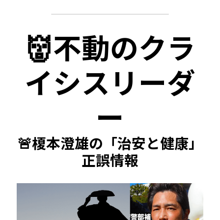
👹不動のクラ
イシスリーダ
ー
🚨榎本澄雄の「治安と健康」
正誤情報​