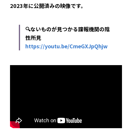
2023年に
公開済みの映像です。
🔍ないものが見つかる諜報機関の陰
性所見
https://youtu.be/CmeGXJpQhjw