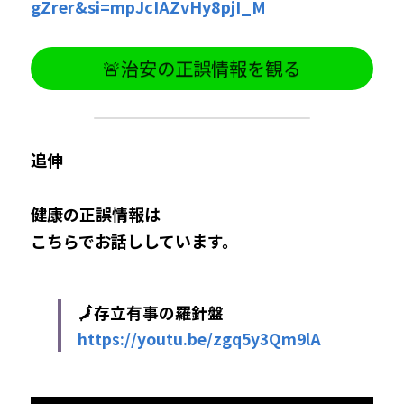
gZrer&si=mpJcIAZvHy8pjI_M
🚨治安の正誤情報を観る
追伸
健康の正誤情報​は
こちらでお話ししています。
🗾存立有事の羅針盤
https://youtu.be/zgq5y3Qm9lA