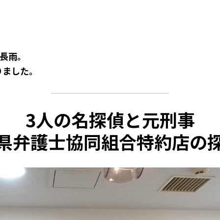
と長雨。
りました。
3人の名探偵と元刑事
県弁護士協同組合特約店の探