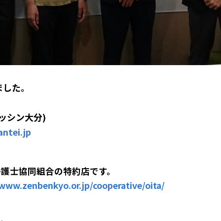
ました。
ッシン大分)
ntei.jp
弁護士協同組合の特約店です。
/www.zenbenkyo.or.jp/cooperative/oita/