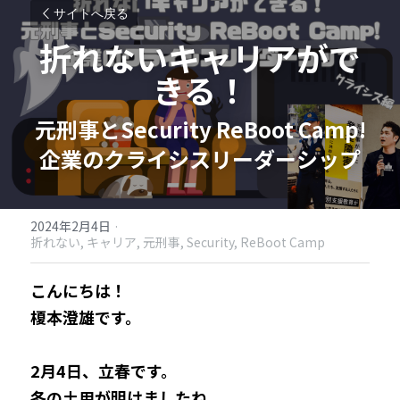
サイトへ戻る
折れないキャリアがで
きる！
元刑事とSecurity ReBoot Camp!
企業のクライシスリーダーシップ
2024年2月4日
·
折れない,
キャリア,
元刑事,
Security,
ReBoot Camp
こんにちは！
榎本澄雄です。
2月4日、
立春です。
冬の土用が明けましたね。