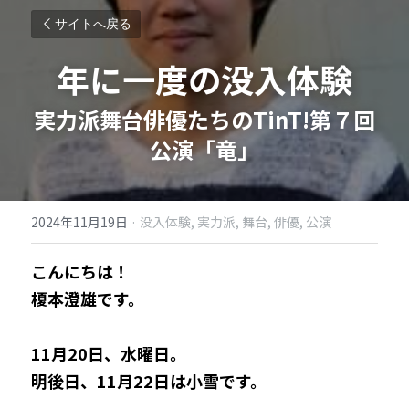
サイトへ戻る
年に一度の没入体験
実力派舞台俳優たちのTinT!第７回
公演「竜」​
2024年11月19日
·
没入体験,
実力派,
舞台,
俳優,
公演
こんにちは！
榎本澄雄です。
11月20日、水曜日。
明後日、11月22日は小雪です。