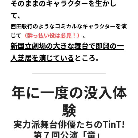
そのままのキャラクターを生かし
て、
西田敏行のような
コミカルなキャラクターを演
じて
（酔っ払い役は必見！）
、
新国立劇場の大きな舞台で即興の一
人芝居を演じている
ところ。
年に一度の没入体
験
実力派舞台俳優たちのTinT!
第７回公演「竜」​