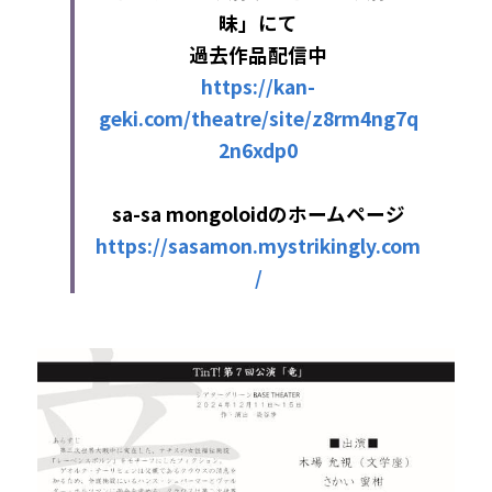
昧」にて
過去作品配信中
https://kan-
geki.com/theatre/site/z8rm4ng7q
2n6xdp0
sa-sa mongoloidのホームページ
https://sasamon.mystrikingly.com
/