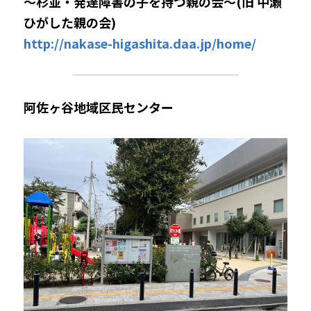
～杉並・発達障害の子を持つ親の会～(旧 中瀬
ひがした親の会)
http://nakase-higashita.daa.jp/home/
阿佐ヶ谷地域区民センター