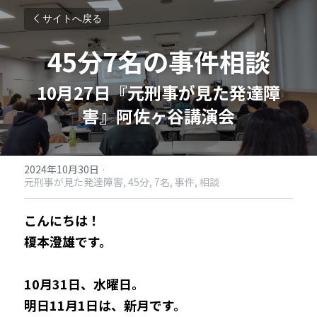
サイトへ戻る
45分7名の事件相談
10月27日『元刑事が見た発達障
害』阿佐ヶ谷講演会
2024年10月30日
·
元刑事が見た発達障害,
45分,
7名,
事件,
相談
こんにちは！
榎本澄雄です。
10月31日、水曜日。
明日11月1日は、新月です。