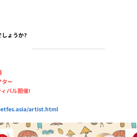
でしょうか?
場
アター
ィバル​開催!
etfes.asia/artist.html