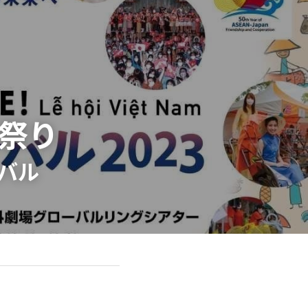
ー祭り
バル​