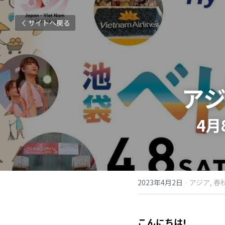
サイトへ戻る
アジ
4月
2023年4月2日
·
アジア,
春秋
こんにちは!