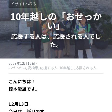
サイトへ戻る
10年越しの「おせっか
い」
応援する人は、応援される人でし
た。
2023年12月12日
·
おせっかい,
高橋恵,
応援する人,
10年越し,
応援される人
こんにちは！
榎本澄雄です。
12月13日。
今日は、新月です。