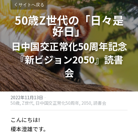
サイトへ戻る
50歳Z世代の「日々是
好日」
日中国交正常化50周年記念
『新ビジョン2050』読書
会
2022年11月13日
·
50歳,
Z世代,
日中国交正常化50周年,
2050,
読書会
こんにちは!
榎本澄雄です。