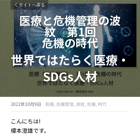
サイトへ戻る
医療と危機管理の波
紋　第1回
危機の時代
世界ではたらく医療・
SDGs人材​
2022年10月9日
·
医療,
危機管理,
波紋,
危機,
時代
こんにちは!
榎本澄雄です。